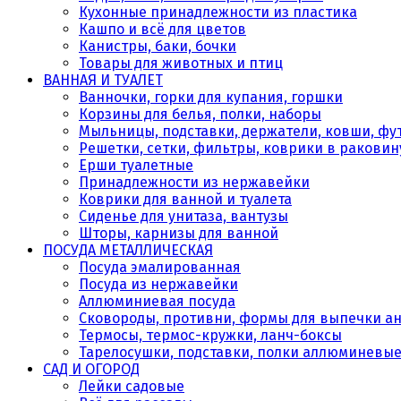
Кухонные принадлежности из пластика
Кашпо и всё для цветов
Канистры, баки, бочки
Товары для животных и птиц
ВАННАЯ И ТУАЛЕТ
Ванночки, горки для купания, горшки
Корзины для белья, полки, наборы
Мыльницы, подставки, держатели, ковши, фу
Решетки, сетки, фильтры, коврики в раковин
Ерши туалетные
Принадлежности из нержавейки
Коврики для ванной и туалета
Сиденье для унитаза, вантузы
Шторы, карнизы для ванной
ПОСУДА МЕТАЛЛИЧЕСКАЯ
Посуда эмалированная
Посуда из нержавейки
Аллюминиевая посуда
Сковороды, противни, формы для выпечки а
Термосы, термос-кружки, ланч-боксы
Тарелосушки, подставки, полки аллюминевы
САД И ОГОРОД
Лейки садовые