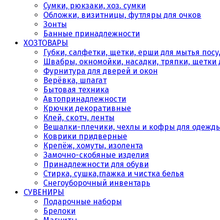
Сумки, рюкзаки, хоз. сумки
Обложки, визитницы, футляры для очков
Зонты
Банные принадлежности
ХОЗТОВАРЫ
Губки, салфетки, щетки, ерши для мытья пос
Швабры, окномойки, насадки, тряпки, щетки 
Фурнитура для дверей и окон
Верёвка, шпагат
Бытовая техника
Автопринадлежности
Крючки декоративные
Клей, скотч, ленты
Вешалки-плечики, чехлы и кофры для одежд
Коврики придверные
Крепёж, хомуты, изолента
Замочно-скобяные изделия
Принадлежности для обуви
Стирка, сушка,глажка и чистка белья
Снегоуборочный инвентарь
СУВЕНИРЫ
Подарочные наборы
Брелоки