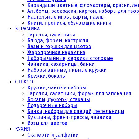
Карандаши цветные, фломастеры, краски, леп
Альбомы, раскраски, картон, наборы для тво
Настольные игры, карты, пазлы
Книги, прописи, обучающие книги
КЕРАМИКА
Тарелки, салатники
Блюда, формы, кастрюли
Вазы и горшки для цветов
Жаропрочная керамика
Наборы чайные, сервизы столовые
Чайники, сахарницы, банки
Наборы винные, пивные кружки
Кружки, бокалы
СТЕКЛО
Кружки, чайные наборы
Тарелки, салатники, формы для запекания
Бокалы, фужеры, стаканы
Подарочные наборы
Банки, наборы для специй, пепельницы
Кувшины, френч-прессы, чайники
Вазы для цветов
КУХНЯ
Скатерти и салфетки