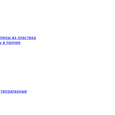
тляры из пластика
у и прочее
нтипригарные
е