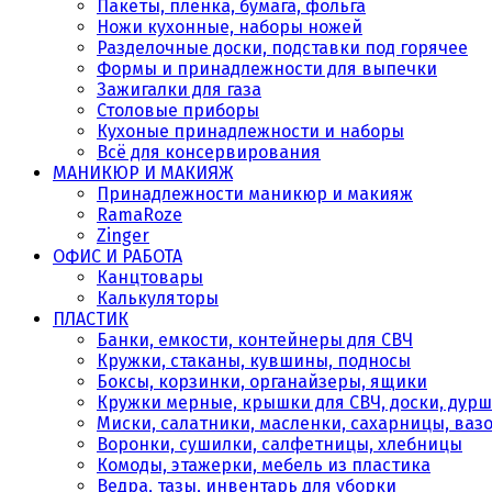
Пакеты, плёнка, бумага, фольга
Ножи кухонные, наборы ножей
Разделочные доски, подставки под горячее
Формы и принадлежности для выпечки
Зажигалки для газа
Столовые приборы
Кухоные принадлежности и наборы
Всё для консервирования
МАНИКЮР И МАКИЯЖ
Принадлежности маникюр и макияж
RamaRoze
Zinger
ОФИС И РАБОТА
Канцтовары
Калькуляторы
ПЛАСТИК
Банки, емкости, контейнеры для СВЧ
Кружки, стаканы, кувшины, подносы
Боксы, корзинки, органайзеры, ящики
Кружки мерные, крышки для СВЧ, доски, дурш
Миски, салатники, масленки, сахарницы, ваз
Воронки, сушилки, салфетницы, хлебницы
Комоды, этажерки, мебель из пластика
Ведра, тазы, инвентарь для уборки