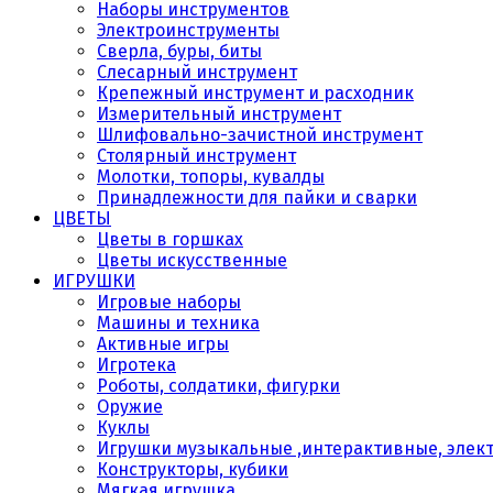
Наборы инструментов
Электроинструменты
Сверла, буры, биты
Слесарный инструмент
Крепежный инструмент и расходник
Измерительный инструмент
Шлифовально-зачистной инструмент
Столярный инструмент
Молотки, топоры, кувалды
Принадлежности для пайки и сварки
ЦВЕТЫ
Цветы в горшках
Цветы искусственные
ИГРУШКИ
Игровые наборы
Машины и техника
Активные игры
Игротека
Роботы, солдатики, фигурки
Оружие
Куклы
Игрушки музыкальные ,интерактивные, элек
Конструкторы, кубики
Мягкая игрушка