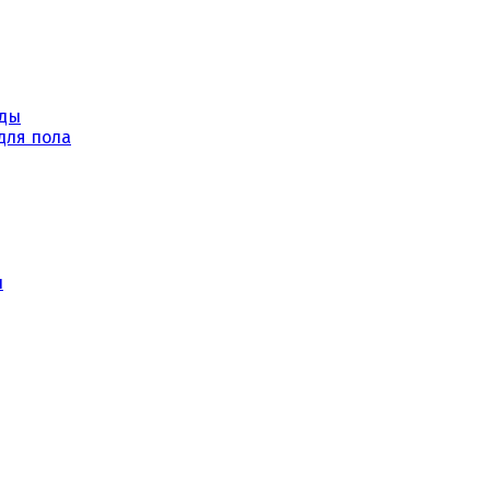
уды
для пола
ы