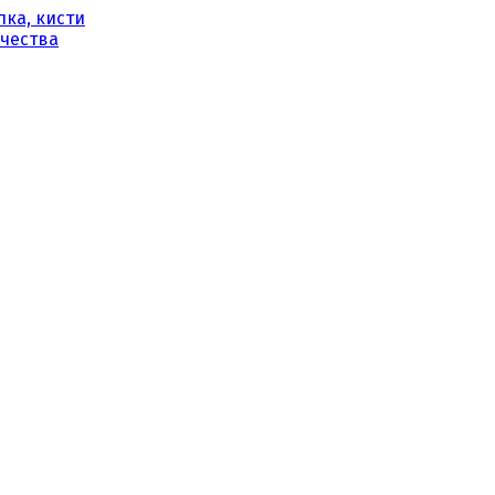
ка, кисти
рчества