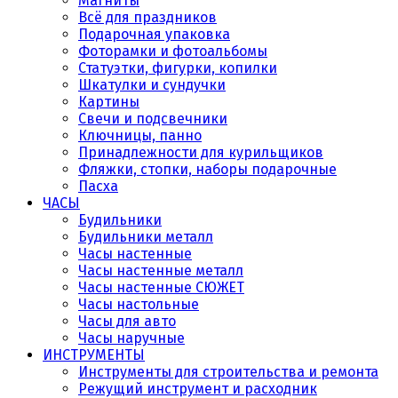
Магниты
Всё для праздников
Подарочная упаковка
Фоторамки и фотоальбомы
Статуэтки, фигурки, копилки
Шкатулки и сундучки
Картины
Свечи и подсвечники
Ключницы, панно
Принадлежности для курильщиков
Фляжки, стопки, наборы подарочные
Пасха
ЧАСЫ
Будильники
Будильники металл
Часы настенные
Часы настенные металл
Часы настенные СЮЖЕТ
Часы настольные
Часы для авто
Часы наручные
ИНСТРУМЕНТЫ
Инструменты для строительства и ремонта
Режущий инструмент и расходник