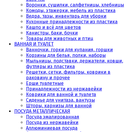
Воронки, сушилки, салфетницы, хлебницы
Комоды, этажерки, мебель из пластика
Ведра, тазы, инвентарь для уборки
Кухонные принадлежности из пластика
Кашпо и всё для цветов
Канистры, баки, бочки
Товары для животных и птиц
ВАННАЯ И ТУАЛЕТ
Ванночки, горки для купания, горшки
Корзины для белья, полки, наборы
Мыльницы, подставки, держатели, ковши,
футляры из пластика
Решетки, сетки, фильтры, коврики в
раковину и прочее
Ерши туалетные
Принадлежности из нержавейки
Коврики для ванной и туалета
Сиденье для унитаза, вантузы
Шторы, карнизы для ванной
ПОСУДА МЕТАЛЛИЧЕСКАЯ
Посуда эмалированная
Посуда из нержавейки
Аллюминиевая посуда