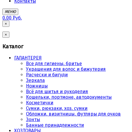
Контакты
МЕНЮ
0.00 Руб.
×
×
Каталог
ГАЛАНТЕРЕЯ
Все для гигиены, бритье
Украшения для волос и бижутерия
Расчески и бигуди
Зеркала
Ножницы
Всё для шитья и рукоделия
Кошельки, портмоне, автодокументы
Косметички
Сумки, рюкзаки, хоз. сумки
Обложки, визитницы, футляры для очков
Зонты
Банные принадлежности
ХОЗТОВАРЫ