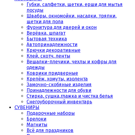
Губки, салфетки, щетки, ерши для мытья
посуды
Швабры, окномойки, насадки, тряпки,
щетки для пола
Фурнитура для дверей и окон
Верёвка, шпагат
Бытовая техника
Автопринадлежности
Крючки декоративные
Клей, скотч, ленты
Вешалки-плечики, чехлы и кофры для
одежды
Коврики придверные
Крепёж, хомуты, изолента
Замочно-скобяные изделия
Принадлежности для обуви
Стирка, сушка,глажка и чистка белья
Снегоуборочный инвентарь
СУВЕНИРЫ
Подарочные наборы
Брелоки
Магниты
Всё для праздников