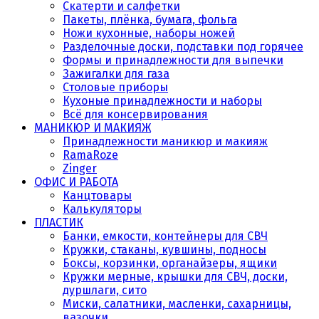
Скатерти и салфетки
Пакеты, плёнка, бумага, фольга
Ножи кухонные, наборы ножей
Разделочные доски, подставки под горячее
Формы и принадлежности для выпечки
Зажигалки для газа
Столовые приборы
Кухоные принадлежности и наборы
Всё для консервирования
МАНИКЮР И МАКИЯЖ
Принадлежности маникюр и макияж
RamaRoze
Zinger
ОФИС И РАБОТА
Канцтовары
Калькуляторы
ПЛАСТИК
Банки, емкости, контейнеры для СВЧ
Кружки, стаканы, кувшины, подносы
Боксы, корзинки, органайзеры, ящики
Кружки мерные, крышки для СВЧ, доски,
дуршлаги, сито
Миски, салатники, масленки, сахарницы,
вазочки