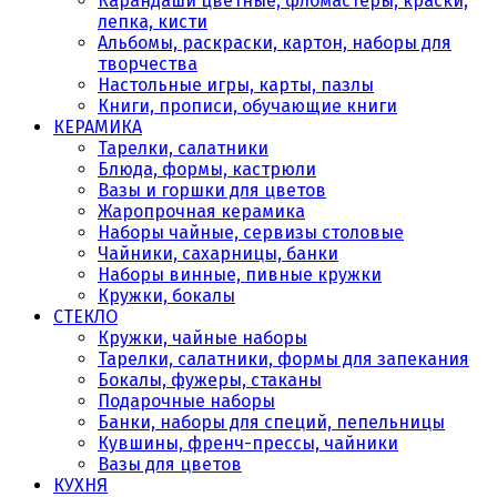
Карандаши цветные, фломастеры, краски,
лепка, кисти
Альбомы, раскраски, картон, наборы для
творчества
Настольные игры, карты, пазлы
Книги, прописи, обучающие книги
КЕРАМИКА
Тарелки, салатники
Блюда, формы, кастрюли
Вазы и горшки для цветов
Жаропрочная керамика
Наборы чайные, сервизы столовые
Чайники, сахарницы, банки
Наборы винные, пивные кружки
Кружки, бокалы
СТЕКЛО
Кружки, чайные наборы
Тарелки, салатники, формы для запекания
Бокалы, фужеры, стаканы
Подарочные наборы
Банки, наборы для специй, пепельницы
Кувшины, френч-прессы, чайники
Вазы для цветов
КУХНЯ