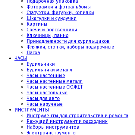
Подарочная упаковка
Фоторамки и фотоальбомы
Статуэтки, фигурки, копилки
Шкатулки и сундучки
Картины
Свечи и подсвечники
Ключницы, панно
Принадлежности для курильщиков
Фляжки, стопки, наборы подарочные
Пасха
ЧАСЫ
Будильники
Будильники металл
Часы настенные
Часы настенные металл
Часы настенные СЮЖЕТ
Часы настольные
Часы для авто
Часы наручные
ИНСТРУМЕНТЫ
Инструменты для строительства и ремонта
Режущий инструмент и расходник
Наборы инструментов
Электроинструменты