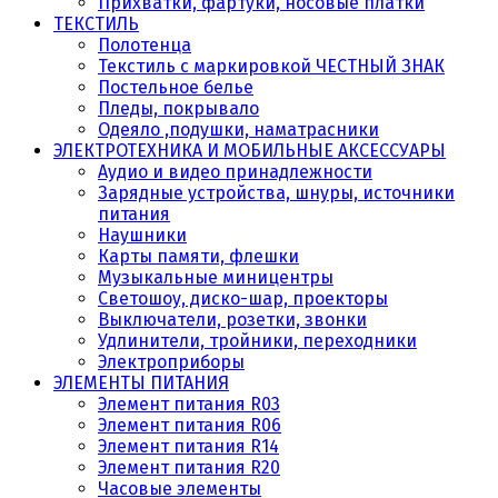
Прихватки, фартуки, носовые платки
ТЕКСТИЛЬ
Полотенца
Текстиль с маркировкой ЧЕСТНЫЙ ЗНАК
Постельное белье
Пледы, покрывало
Одеяло ,подушки, наматрасники
ЭЛЕКТРОТЕХНИКА И МОБИЛЬНЫЕ АКСЕССУАРЫ
Аудио и видео принадлежности
Зарядные устройства, шнуры, источники
питания
Наушники
Карты памяти, флешки
Музыкальные миницентры
Светошоу, диско-шар, проекторы
Выключатели, розетки, звонки
Удлинители, тройники, переходники
Электроприборы
ЭЛЕМЕНТЫ ПИТАНИЯ
Элемент питания R03
Элемент питания R06
Элемент питания R14
Элемент питания R20
Часовые элементы