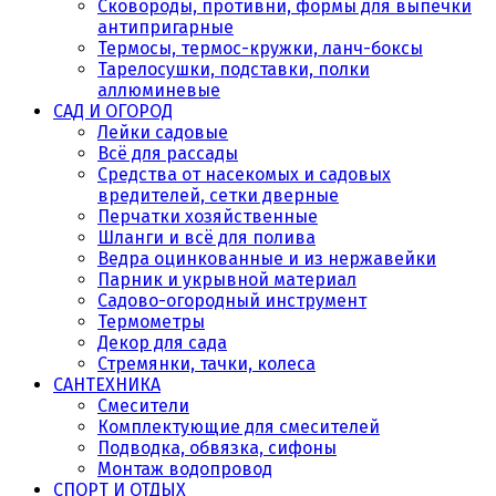
Сковороды, противни, формы для выпечки
антипригарные
Термосы, термос-кружки, ланч-боксы
Тарелосушки, подставки, полки
аллюминевые
САД И ОГОРОД
Лейки садовые
Всё для рассады
Средства от насекомых и садовых
вредителей, сетки дверные
Перчатки хозяйственные
Шланги и всё для полива
Ведра оцинкованные и из нержавейки
Парник и укрывной материал
Садово-огородный инструмент
Термометры
Декор для сада
Стремянки, тачки, колеса
САНТЕХНИКА
Смесители
Комплектующие для смесителей
Подводка, обвязка, сифоны
Монтаж водопровод
СПОРТ И ОТДЫХ