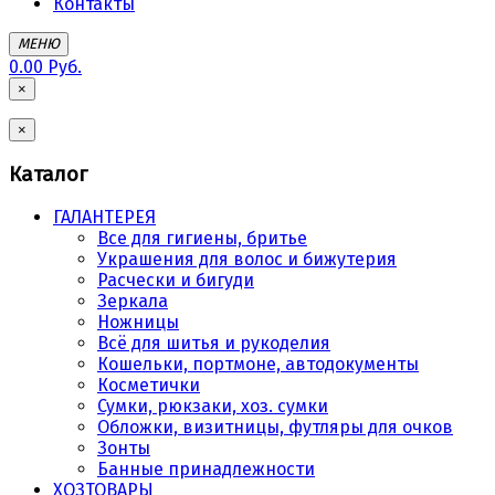
Контакты
МЕНЮ
0.00 Руб.
×
×
Каталог
ГАЛАНТЕРЕЯ
Все для гигиены, бритье
Украшения для волос и бижутерия
Расчески и бигуди
Зеркала
Ножницы
Всё для шитья и рукоделия
Кошельки, портмоне, автодокументы
Косметички
Сумки, рюкзаки, хоз. сумки
Обложки, визитницы, футляры для очков
Зонты
Банные принадлежности
ХОЗТОВАРЫ