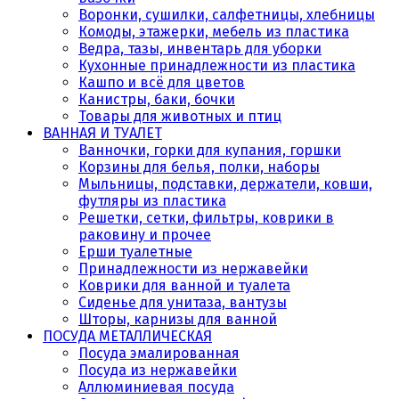
Воронки, сушилки, салфетницы, хлебницы
Комоды, этажерки, мебель из пластика
Ведра, тазы, инвентарь для уборки
Кухонные принадлежности из пластика
Кашпо и всё для цветов
Канистры, баки, бочки
Товары для животных и птиц
ВАННАЯ И ТУАЛЕТ
Ванночки, горки для купания, горшки
Корзины для белья, полки, наборы
Мыльницы, подставки, держатели, ковши,
футляры из пластика
Решетки, сетки, фильтры, коврики в
раковину и прочее
Ерши туалетные
Принадлежности из нержавейки
Коврики для ванной и туалета
Сиденье для унитаза, вантузы
Шторы, карнизы для ванной
ПОСУДА МЕТАЛЛИЧЕСКАЯ
Посуда эмалированная
Посуда из нержавейки
Аллюминиевая посуда