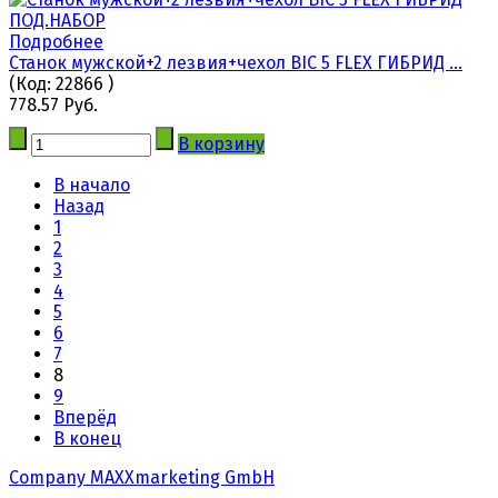
Подробнее
Станок мужской+2 лезвия+чехол BIC 5 FLEX ГИБРИД ...
(Код:
22866
)
778.57 Руб.
В корзину
В начало
Назад
1
2
3
4
5
6
7
8
9
Вперёд
В конец
Company MAXXmarketing GmbH