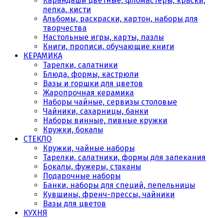
Карандаши цветные, фломастеры, краски,
лепка, кисти
Альбомы, раскраски, картон, наборы для
творчества
Настольные игры, карты, пазлы
Книги, прописи, обучающие книги
КЕРАМИКА
Тарелки, салатники
Блюда, формы, кастрюли
Вазы и горшки для цветов
Жаропрочная керамика
Наборы чайные, сервизы столовые
Чайники, сахарницы, банки
Наборы винные, пивные кружки
Кружки, бокалы
СТЕКЛО
Кружки, чайные наборы
Тарелки, салатники, формы для запекания
Бокалы, фужеры, стаканы
Подарочные наборы
Банки, наборы для специй, пепельницы
Кувшины, френч-прессы, чайники
Вазы для цветов
КУХНЯ