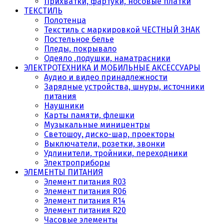
Прихватки, фартуки, носовые платки
ТЕКСТИЛЬ
Полотенца
Текстиль с маркировкой ЧЕСТНЫЙ ЗНАК
Постельное белье
Пледы, покрывало
Одеяло ,подушки, наматрасники
ЭЛЕКТРОТЕХНИКА И МОБИЛЬНЫЕ АКСЕССУАРЫ
Аудио и видео принадлежности
Зарядные устройства, шнуры, источники
питания
Наушники
Карты памяти, флешки
Музыкальные миницентры
Светошоу, диско-шар, проекторы
Выключатели, розетки, звонки
Удлинители, тройники, переходники
Электроприборы
ЭЛЕМЕНТЫ ПИТАНИЯ
Элемент питания R03
Элемент питания R06
Элемент питания R14
Элемент питания R20
Часовые элементы