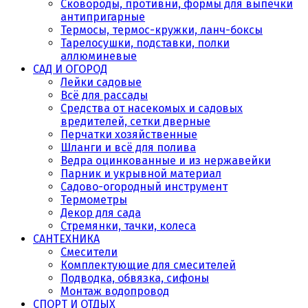
Сковороды, противни, формы для выпечки
антипригарные
Термосы, термос-кружки, ланч-боксы
Тарелосушки, подставки, полки
аллюминевые
САД И ОГОРОД
Лейки садовые
Всё для рассады
Средства от насекомых и садовых
вредителей, сетки дверные
Перчатки хозяйственные
Шланги и всё для полива
Ведра оцинкованные и из нержавейки
Парник и укрывной материал
Садово-огородный инструмент
Термометры
Декор для сада
Стремянки, тачки, колеса
САНТЕХНИКА
Смесители
Комплектующие для смесителей
Подводка, обвязка, сифоны
Монтаж водопровод
СПОРТ И ОТДЫХ