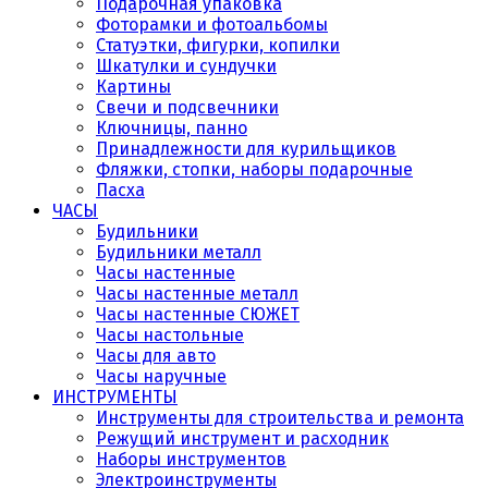
Подарочная упаковка
Фоторамки и фотоальбомы
Статуэтки, фигурки, копилки
Шкатулки и сундучки
Картины
Свечи и подсвечники
Ключницы, панно
Принадлежности для курильщиков
Фляжки, стопки, наборы подарочные
Пасха
ЧАСЫ
Будильники
Будильники металл
Часы настенные
Часы настенные металл
Часы настенные СЮЖЕТ
Часы настольные
Часы для авто
Часы наручные
ИНСТРУМЕНТЫ
Инструменты для строительства и ремонта
Режущий инструмент и расходник
Наборы инструментов
Электроинструменты