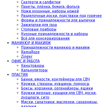
Скатерти и салфетки
Пакеты, плёнка, бумага, фольга
Ножи кухонные, наборы ножей
Разделочные доски, подставки под горячее
Формы и принадлежности для выпечки
Зажигалки для газа
Столовые приборы
Кухоные принадлежности и наборы
Всё для консервирования
МАНИКЮР И МАКИЯЖ
Принадлежности маникюр и макияж
RamaRoze
Zinger
ОФИС И РАБОТА
Канцтовары
Калькуляторы
ПЛАСТИК
Банки, емкости, контейнеры для СВЧ
Кружки, стаканы, кувшины, подносы
Боксы, корзинки, органайзеры, ящики
Кружки мерные, крышки для СВЧ, доски,
дуршлаги, сито
Миски, салатники, масленки, сахарницы,
вазочки