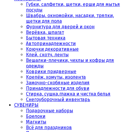
Губки, салфетки, щетки, ерши для мытья
посуды
Швабры, окномойки, насадки, тряпки,
щетки для пола
Фурнитура для дверей и окон
Верёвка, шпагат
Бытовая техника
Автопринадлежности
Крючки декоративные
Клей, скотч, ленты
Вешалки-плечики, чехлы и кофры для
одежды
Коврики придверные
Крепёж, хомуты, изолента
Замочно-скобяные изделия
Принадлежности для обуви
Стирка, сушка,глажка и чистка белья
Снегоуборочный инвентарь
СУВЕНИРЫ
Подарочные наборы
Брелоки
Магниты
Всё для праздников