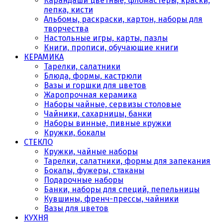
Карандаши цветные, фломастеры, краски,
лепка, кисти
Альбомы, раскраски, картон, наборы для
творчества
Настольные игры, карты, пазлы
Книги, прописи, обучающие книги
КЕРАМИКА
Тарелки, салатники
Блюда, формы, кастрюли
Вазы и горшки для цветов
Жаропрочная керамика
Наборы чайные, сервизы столовые
Чайники, сахарницы, банки
Наборы винные, пивные кружки
Кружки, бокалы
СТЕКЛО
Кружки, чайные наборы
Тарелки, салатники, формы для запекания
Бокалы, фужеры, стаканы
Подарочные наборы
Банки, наборы для специй, пепельницы
Кувшины, френч-прессы, чайники
Вазы для цветов
КУХНЯ