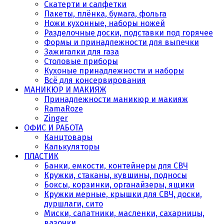
Скатерти и салфетки
Пакеты, плёнка, бумага, фольга
Ножи кухонные, наборы ножей
Разделочные доски, подставки под горячее
Формы и принадлежности для выпечки
Зажигалки для газа
Столовые приборы
Кухоные принадлежности и наборы
Всё для консервирования
МАНИКЮР И МАКИЯЖ
Принадлежности маникюр и макияж
RamaRoze
Zinger
ОФИС И РАБОТА
Канцтовары
Калькуляторы
ПЛАСТИК
Банки, емкости, контейнеры для СВЧ
Кружки, стаканы, кувшины, подносы
Боксы, корзинки, органайзеры, ящики
Кружки мерные, крышки для СВЧ, доски,
дуршлаги, сито
Миски, салатники, масленки, сахарницы,
вазочки