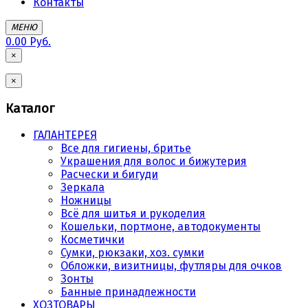
Контакты
МЕНЮ
0.00 Руб.
×
×
Каталог
ГАЛАНТЕРЕЯ
Все для гигиены, бритье
Украшения для волос и бижутерия
Расчески и бигуди
Зеркала
Ножницы
Всё для шитья и рукоделия
Кошельки, портмоне, автодокументы
Косметички
Сумки, рюкзаки, хоз. сумки
Обложки, визитницы, футляры для очков
Зонты
Банные принадлежности
ХОЗТОВАРЫ