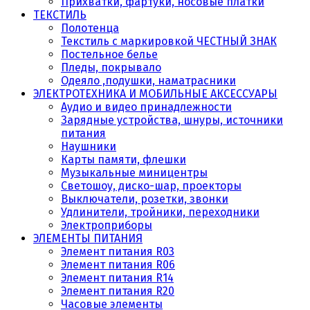
Прихватки, фартуки, носовые платки
ТЕКСТИЛЬ
Полотенца
Текстиль с маркировкой ЧЕСТНЫЙ ЗНАК
Постельное белье
Пледы, покрывало
Одеяло ,подушки, наматрасники
ЭЛЕКТРОТЕХНИКА И МОБИЛЬНЫЕ АКСЕССУАРЫ
Аудио и видео принадлежности
Зарядные устройства, шнуры, источники
питания
Наушники
Карты памяти, флешки
Музыкальные миницентры
Светошоу, диско-шар, проекторы
Выключатели, розетки, звонки
Удлинители, тройники, переходники
Электроприборы
ЭЛЕМЕНТЫ ПИТАНИЯ
Элемент питания R03
Элемент питания R06
Элемент питания R14
Элемент питания R20
Часовые элементы