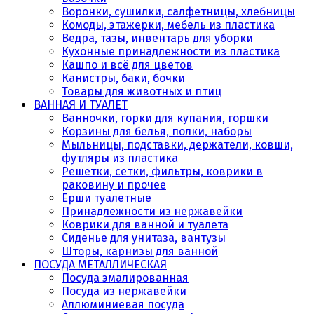
Воронки, сушилки, салфетницы, хлебницы
Комоды, этажерки, мебель из пластика
Ведра, тазы, инвентарь для уборки
Кухонные принадлежности из пластика
Кашпо и всё для цветов
Канистры, баки, бочки
Товары для животных и птиц
ВАННАЯ И ТУАЛЕТ
Ванночки, горки для купания, горшки
Корзины для белья, полки, наборы
Мыльницы, подставки, держатели, ковши,
футляры из пластика
Решетки, сетки, фильтры, коврики в
раковину и прочее
Ерши туалетные
Принадлежности из нержавейки
Коврики для ванной и туалета
Сиденье для унитаза, вантузы
Шторы, карнизы для ванной
ПОСУДА МЕТАЛЛИЧЕСКАЯ
Посуда эмалированная
Посуда из нержавейки
Аллюминиевая посуда