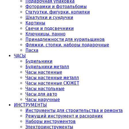
Подарочная упаковка
Фоторамки и фотоальбомы
Статуэтки, фигурки, копилки
Шкатулки и сундучки
Картины
Свечи и подсвечники
Ключницы, панно
Принадлежности для курильщиков
Фляжки, стопки, наборы подарочные
Пасха
ЧАСЫ
Будильники
Будильники металл
Часы настенные
Часы настенные металл
Часы настенные СЮЖЕТ
Часы настольные
Часы для авто
Часы наручные
ИНСТРУМЕНТЫ
Инструменты для строительства и ремонта
Режущий инструмент и расходник
Наборы инструментов
Электроинструменты