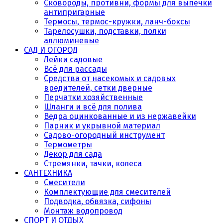
Сковороды, противни, формы для выпечки
антипригарные
Термосы, термос-кружки, ланч-боксы
Тарелосушки, подставки, полки
аллюминевые
САД И ОГОРОД
Лейки садовые
Всё для рассады
Средства от насекомых и садовых
вредителей, сетки дверные
Перчатки хозяйственные
Шланги и всё для полива
Ведра оцинкованные и из нержавейки
Парник и укрывной материал
Садово-огородный инструмент
Термометры
Декор для сада
Стремянки, тачки, колеса
САНТЕХНИКА
Смесители
Комплектующие для смесителей
Подводка, обвязка, сифоны
Монтаж водопровод
СПОРТ И ОТДЫХ