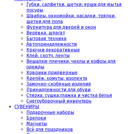
Губки, салфетки, щетки, ерши для мытья
посуды
Швабры, окномойки, насадки, тряпки,
щетки для пола
Фурнитура для дверей и окон
Верёвка, шпагат
Бытовая техника
Автопринадлежности
Крючки декоративные
Клей, скотч, ленты
Вешалки-плечики, чехлы и кофры для
одежды
Коврики придверные
Крепёж, хомуты, изолента
Замочно-скобяные изделия
Принадлежности для обуви
Стирка, сушка,глажка и чистка белья
Снегоуборочный инвентарь
СУВЕНИРЫ
Подарочные наборы
Брелоки
Магниты
Всё для праздников