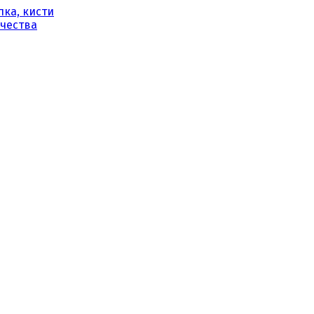
ка, кисти
рчества