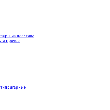
тляры из пластика
у и прочее
нтипригарные
е