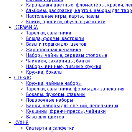
Карандаши цветные, фломастеры, краски, леп
Альбомы, раскраски, картон, наборы для тво
Настольные игры, карты, пазлы
Книги, прописи, обучающие книги
КЕРАМИКА
Тарелки, салатники
Блюда, формы, кастрюли
Вазы и горшки для цветов
Жаропрочная керамика
Наборы чайные, сервизы столовые
Чайники, сахарницы, банки
Наборы винные, пивные кружки
Кружки, бокалы
СТЕКЛО
Кружки, чайные наборы
Тарелки, салатники, формы для запекания
Бокалы, фужеры, стаканы
Подарочные наборы
Банки, наборы для специй, пепельницы
Кувшины, френч-прессы, чайники
Вазы для цветов
КУХНЯ
Скатерти и салфетки