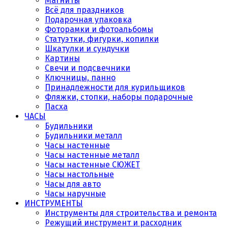
Магниты
Всё для праздников
Подарочная упаковка
Фоторамки и фотоальбомы
Статуэтки, фигурки, копилки
Шкатулки и сундучки
Картины
Свечи и подсвечники
Ключницы, панно
Принадлежности для курильщиков
Фляжки, стопки, наборы подарочные
Пасха
ЧАСЫ
Будильники
Будильники металл
Часы настенные
Часы настенные металл
Часы настенные СЮЖЕТ
Часы настольные
Часы для авто
Часы наручные
ИНСТРУМЕНТЫ
Инструменты для строительства и ремонта
Режущий инструмент и расходник