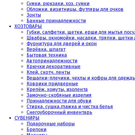
Сумки, рюкзаки, хоз. сумки
Обложки, визитницы, футляры для очков
Зонты
Банные принадлежности
ХОЗТОВАРЫ
Губки, салфетки, щетки, ерши для мытья пос
Швабры, окномойки, насадки, тряпки, щетки 
Фурнитура для дверей и окон
Верёвка, шпагат
Бытовая техника
Автопринадлежности
Крючки декоративные
Клей, скотч, ленты
Вешалки-плечики, чехлы и кофры для одежд
Коврики придверные
Крепёж, хомуты, изолента
Замочно-скобяные изделия
Принадлежности для обуви
Стирка, сушка,глажка и чистка белья
Снегоуборочный инвентарь
СУВЕНИРЫ
Подарочные наборы
Брелоки