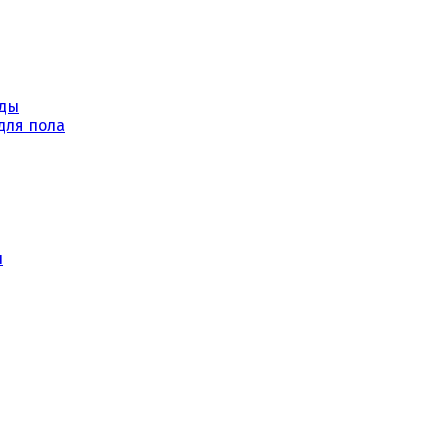
уды
для пола
ы