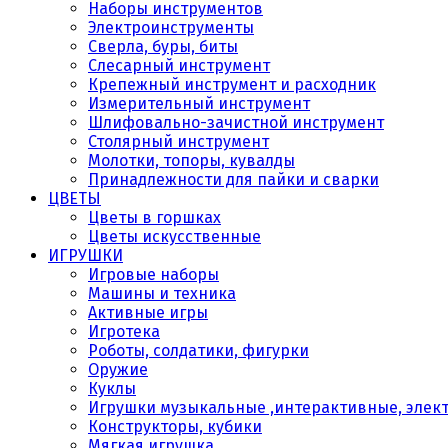
Наборы инструментов
Электроинструменты
Сверла, буры, биты
Слесарный инструмент
Крепежный инструмент и расходник
Измерительный инструмент
Шлифовально-зачистной инструмент
Столярный инструмент
Молотки, топоры, кувалды
Принадлежности для пайки и сварки
ЦВЕТЫ
Цветы в горшках
Цветы искусственные
ИГРУШКИ
Игровые наборы
Машины и техника
Активные игры
Игротека
Роботы, солдатики, фигурки
Оружие
Куклы
Игрушки музыкальные ,интерактивные, элек
Конструкторы, кубики
Мягкая игрушка