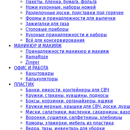
Пакеты, плёнка, бумага, фольга
Ножи кухонные, наборы ножей
Разделочные доски, подставки под горячее
Формы и принадлежности для выпечки
Зажигалки для газа
Столовые приборы
Кухоные принадлежности и наборы
Всё для консервирования
МАНИКЮР И МАКИЯЖ
Принадлежности маникюр и макияж
RamaRoze
Zinger
ОФИС И РАБОТА
Канцтовары
Калькуляторы
ПЛАСТИК
Банки, емкости, контейнеры для СВЧ
Кружки, стаканы, кувшины, подносы
Боксы, корзинки, органайзеры, ящики
Кружки мерные, крышки для СВЧ, доски, дурш
Миски, салатники, масленки, сахарницы, ваз
Воронки, сушилки, салфетницы, хлебницы
Комоды, этажерки, мебель из пластика
Ведра, тазы, инвентарь для уборки