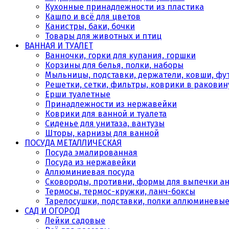
Кухонные принадлежности из пластика
Кашпо и всё для цветов
Канистры, баки, бочки
Товары для животных и птиц
ВАННАЯ И ТУАЛЕТ
Ванночки, горки для купания, горшки
Корзины для белья, полки, наборы
Мыльницы, подставки, держатели, ковши, фу
Решетки, сетки, фильтры, коврики в раковин
Ерши туалетные
Принадлежности из нержавейки
Коврики для ванной и туалета
Сиденье для унитаза, вантузы
Шторы, карнизы для ванной
ПОСУДА МЕТАЛЛИЧЕСКАЯ
Посуда эмалированная
Посуда из нержавейки
Аллюминиевая посуда
Сковороды, противни, формы для выпечки а
Термосы, термос-кружки, ланч-боксы
Тарелосушки, подставки, полки аллюминевы
САД И ОГОРОД
Лейки садовые