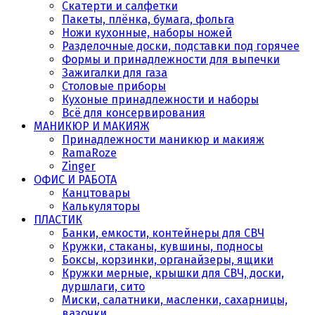
Скатерти и салфетки
Пакеты, плёнка, бумага, фольга
Ножи кухонные, наборы ножей
Разделочные доски, подставки под горячее
Формы и принадлежности для выпечки
Зажигалки для газа
Столовые приборы
Кухоные принадлежности и наборы
Всё для консервирования
МАНИКЮР И МАКИЯЖ
Принадлежности маникюр и макияж
RamaRoze
Zinger
ОФИС И РАБОТА
Канцтовары
Калькуляторы
ПЛАСТИК
Банки, емкости, контейнеры для СВЧ
Кружки, стаканы, кувшины, подносы
Боксы, корзинки, органайзеры, ящики
Кружки мерные, крышки для СВЧ, доски,
дуршлаги, сито
Миски, салатники, масленки, сахарницы,
вазочки