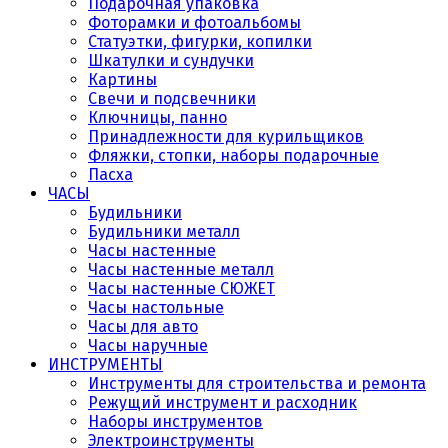
Подарочная упаковка
Фоторамки и фотоальбомы
Статуэтки, фигурки, копилки
Шкатулки и сундучки
Картины
Свечи и подсвечники
Ключницы, панно
Принадлежности для курильщиков
Фляжки, стопки, наборы подарочные
Пасха
ЧАСЫ
Будильники
Будильники металл
Часы настенные
Часы настенные металл
Часы настенные СЮЖЕТ
Часы настольные
Часы для авто
Часы наручные
ИНСТРУМЕНТЫ
Инструменты для строительства и ремонта
Режущий инструмент и расходник
Наборы инструментов
Электроинструменты