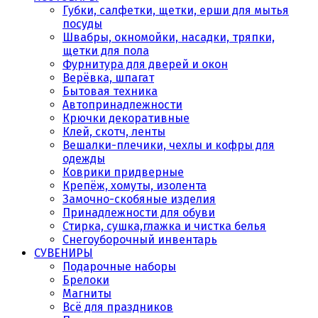
Губки, салфетки, щетки, ерши для мытья
посуды
Швабры, окномойки, насадки, тряпки,
щетки для пола
Фурнитура для дверей и окон
Верёвка, шпагат
Бытовая техника
Автопринадлежности
Крючки декоративные
Клей, скотч, ленты
Вешалки-плечики, чехлы и кофры для
одежды
Коврики придверные
Крепёж, хомуты, изолента
Замочно-скобяные изделия
Принадлежности для обуви
Стирка, сушка,глажка и чистка белья
Снегоуборочный инвентарь
СУВЕНИРЫ
Подарочные наборы
Брелоки
Магниты
Всё для праздников