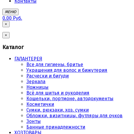
Контакты
МЕНЮ
0.00 Руб.
×
×
Каталог
ГАЛАНТЕРЕЯ
Все для гигиены, бритье
Украшения для волос и бижутерия
Расчески и бигуди
Зеркала
Ножницы
Всё для шитья и рукоделия
Кошельки, портмоне, автодокументы
Косметички
Сумки, рюкзаки, хоз. сумки
Обложки, визитницы, футляры для очков
Зонты
Банные принадлежности
ХОЗТОВАРЫ