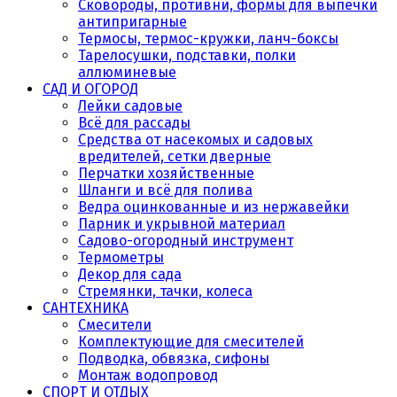
Сковороды, противни, формы для выпечки
антипригарные
Термосы, термос-кружки, ланч-боксы
Тарелосушки, подставки, полки
аллюминевые
САД И ОГОРОД
Лейки садовые
Всё для рассады
Средства от насекомых и садовых
вредителей, сетки дверные
Перчатки хозяйственные
Шланги и всё для полива
Ведра оцинкованные и из нержавейки
Парник и укрывной материал
Садово-огородный инструмент
Термометры
Декор для сада
Стремянки, тачки, колеса
САНТЕХНИКА
Смесители
Комплектующие для смесителей
Подводка, обвязка, сифоны
Монтаж водопровод
СПОРТ И ОТДЫХ