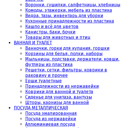
Воронки, сушилки, салфетницы, хлебницы
Комоды, этажерки, мебель из пластика
Ведра, тазы, инвентарь для уборки
Кухонные принадлежности из пластика
Кашпо и всё для цветов
Канистры, баки, бочки
Товары для животных и птиц
ВАННАЯ И ТУАЛЕТ
Ванночки, горки для купания, горшки
Корзины для белья, полки, наборы
Мыльницы, подставки, держатели, ковши,
футляры из пластика
Решетки, сетки, фильтры, коврики в
раковину и прочее
Ерши туалетные
Принадлежности из нержавейки
Коврики для ванной и туалета
Сиденье для унитаза, вантузы
Шторы, карнизы для ванной
ПОСУДА МЕТАЛЛИЧЕСКАЯ
Посуда эмалированная
Посуда из нержавейки
Аллюминиевая посуда