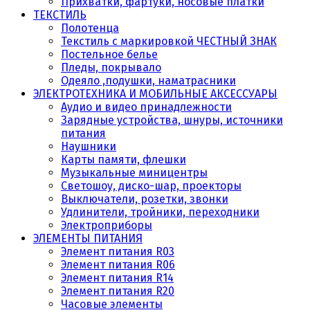
Прихватки, фартуки, носовые платки
ТЕКСТИЛЬ
Полотенца
Текстиль с маркировкой ЧЕСТНЫЙ ЗНАК
Постельное белье
Пледы, покрывало
Одеяло ,подушки, наматрасники
ЭЛЕКТРОТЕХНИКА И МОБИЛЬНЫЕ АКСЕССУАРЫ
Аудио и видео принадлежности
Зарядные устройства, шнуры, источники
питания
Наушники
Карты памяти, флешки
Музыкальные миницентры
Светошоу, диско-шар, проекторы
Выключатели, розетки, звонки
Удлинители, тройники, переходники
Электроприборы
ЭЛЕМЕНТЫ ПИТАНИЯ
Элемент питания R03
Элемент питания R06
Элемент питания R14
Элемент питания R20
Часовые элементы