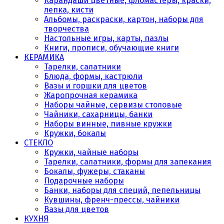
Карандаши цветные, фломастеры, краски,
лепка, кисти
Альбомы, раскраски, картон, наборы для
творчества
Настольные игры, карты, пазлы
Книги, прописи, обучающие книги
КЕРАМИКА
Тарелки, салатники
Блюда, формы, кастрюли
Вазы и горшки для цветов
Жаропрочная керамика
Наборы чайные, сервизы столовые
Чайники, сахарницы, банки
Наборы винные, пивные кружки
Кружки, бокалы
СТЕКЛО
Кружки, чайные наборы
Тарелки, салатники, формы для запекания
Бокалы, фужеры, стаканы
Подарочные наборы
Банки, наборы для специй, пепельницы
Кувшины, френч-прессы, чайники
Вазы для цветов
КУХНЯ