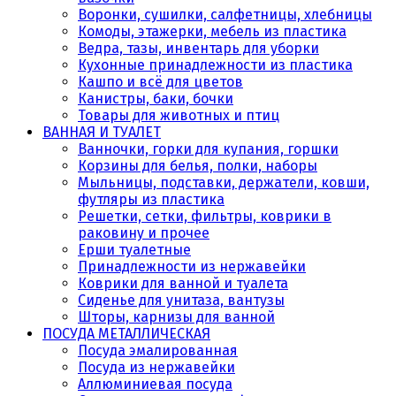
Воронки, сушилки, салфетницы, хлебницы
Комоды, этажерки, мебель из пластика
Ведра, тазы, инвентарь для уборки
Кухонные принадлежности из пластика
Кашпо и всё для цветов
Канистры, баки, бочки
Товары для животных и птиц
ВАННАЯ И ТУАЛЕТ
Ванночки, горки для купания, горшки
Корзины для белья, полки, наборы
Мыльницы, подставки, держатели, ковши,
футляры из пластика
Решетки, сетки, фильтры, коврики в
раковину и прочее
Ерши туалетные
Принадлежности из нержавейки
Коврики для ванной и туалета
Сиденье для унитаза, вантузы
Шторы, карнизы для ванной
ПОСУДА МЕТАЛЛИЧЕСКАЯ
Посуда эмалированная
Посуда из нержавейки
Аллюминиевая посуда