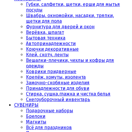
Губки, салфетки, щетки, ерши для мытья
посуды
Швабры, окномойки, насадки, тряпки,
щетки для пола
Фурнитура для дверей и окон
Верёвка, шпагат
Бытовая техника
Автопринадлежности
Крючки декоративные
Клей, скотч, ленты
Вешалки-плечики, чехлы и кофры для
одежды
Коврики придверные
Крепёж, хомуты, изолента
Замочно-скобяные изделия
Принадлежности для обуви
Стирка, сушка,глажка и чистка белья
Снегоуборочный инвентарь
СУВЕНИРЫ
Подарочные наборы
Брелоки
Магниты
Всё для праздников