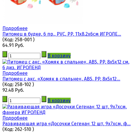
Подробнее
Питомец в будке, 6 пр., PVC, PP, 11х8,2х6см ИГРОЛЕ...
(Код:
258-001
)
64.91 Руб.
В корзину
Подробнее
Питомец с акс. «Хомяк в спальне«, ABS, PP, 8х5х12...
(Код:
258-102
)
92.48 Руб.
В корзину
Подробнее
Развивающая игра «Досочки Сегена« 12 шт, 9х7хсм, ф...
(Код:
262-510
)