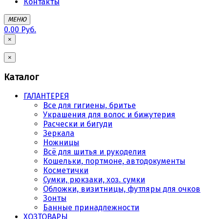
Контакты
МЕНЮ
0.00 Руб.
×
×
Каталог
ГАЛАНТЕРЕЯ
Все для гигиены, бритье
Украшения для волос и бижутерия
Расчески и бигуди
Зеркала
Ножницы
Всё для шитья и рукоделия
Кошельки, портмоне, автодокументы
Косметички
Сумки, рюкзаки, хоз. сумки
Обложки, визитницы, футляры для очков
Зонты
Банные принадлежности
ХОЗТОВАРЫ