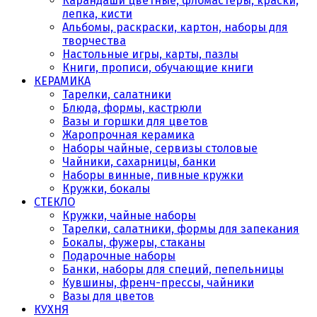
Карандаши цветные, фломастеры, краски,
лепка, кисти
Альбомы, раскраски, картон, наборы для
творчества
Настольные игры, карты, пазлы
Книги, прописи, обучающие книги
КЕРАМИКА
Тарелки, салатники
Блюда, формы, кастрюли
Вазы и горшки для цветов
Жаропрочная керамика
Наборы чайные, сервизы столовые
Чайники, сахарницы, банки
Наборы винные, пивные кружки
Кружки, бокалы
СТЕКЛО
Кружки, чайные наборы
Тарелки, салатники, формы для запекания
Бокалы, фужеры, стаканы
Подарочные наборы
Банки, наборы для специй, пепельницы
Кувшины, френч-прессы, чайники
Вазы для цветов
КУХНЯ