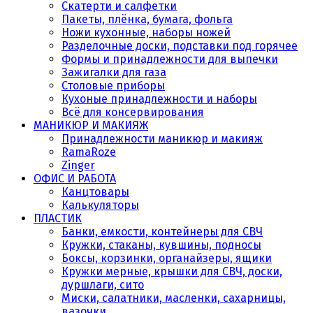
Скатерти и салфетки
Пакеты, плёнка, бумага, фольга
Ножи кухонные, наборы ножей
Разделочные доски, подставки под горячее
Формы и принадлежности для выпечки
Зажигалки для газа
Столовые приборы
Кухоные принадлежности и наборы
Всё для консервирования
МАНИКЮР И МАКИЯЖ
Принадлежности маникюр и макияж
RamaRoze
Zinger
ОФИС И РАБОТА
Канцтовары
Калькуляторы
ПЛАСТИК
Банки, емкости, контейнеры для СВЧ
Кружки, стаканы, кувшины, подносы
Боксы, корзинки, органайзеры, ящики
Кружки мерные, крышки для СВЧ, доски,
дуршлаги, сито
Миски, салатники, масленки, сахарницы,
вазочки