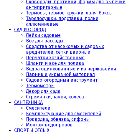
Сковороды, противни, формы для выпечки
антипригарные
Термосы, термос-кружки, ланч-боксы
Тарелосушки, подставки, полки
аллюминевые
САД И ОГОРОД
Лейки садовые
Всё для рассады
Средства от насекомых и садовых
вредителей, сетки дверные
Перчатки хозяйственные
Шланги и всё для полива
Ведра оцинкованные и из нержавейки
Парник и укрывной материал
Садово-огородный инструмент
Термометры
Декор для сада
Стремянки, тачки, колеса
САНТЕХНИКА
Смесители
Комплектующие для смесителей
Подводка, обвязка, сифоны
Монтаж водопровод
СПОРТ И ОТДЫХ