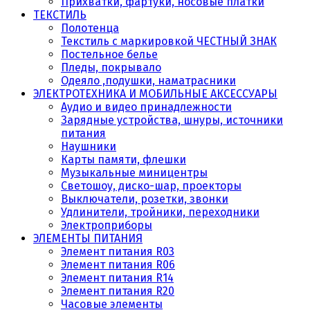
Прихватки, фартуки, носовые платки
ТЕКСТИЛЬ
Полотенца
Текстиль с маркировкой ЧЕСТНЫЙ ЗНАК
Постельное белье
Пледы, покрывало
Одеяло ,подушки, наматрасники
ЭЛЕКТРОТЕХНИКА И МОБИЛЬНЫЕ АКСЕССУАРЫ
Аудио и видео принадлежности
Зарядные устройства, шнуры, источники
питания
Наушники
Карты памяти, флешки
Музыкальные миницентры
Светошоу, диско-шар, проекторы
Выключатели, розетки, звонки
Удлинители, тройники, переходники
Электроприборы
ЭЛЕМЕНТЫ ПИТАНИЯ
Элемент питания R03
Элемент питания R06
Элемент питания R14
Элемент питания R20
Часовые элементы