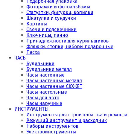
Подарочная упаковка
Фоторамки и фотоальбомы
Статуэтки, фигурки, копилки
Шкатулки и сундучки
Картины
Свечи и подсвечники
Ключницы, панно
Принадлежности для курильщиков
Фляжки, стопки, наборы подарочные
Пасха
ЧАСЫ
Будильники
Будильники металл
Часы настенные
Часы настенные металл
Часы настенные СЮЖЕТ
Часы настольные
Часы для авто
Часы наручные
ИНСТРУМЕНТЫ
Инструменты для строительства и ремонта
Режущий инструмент и расходник
Наборы инструментов
Электроинструменты