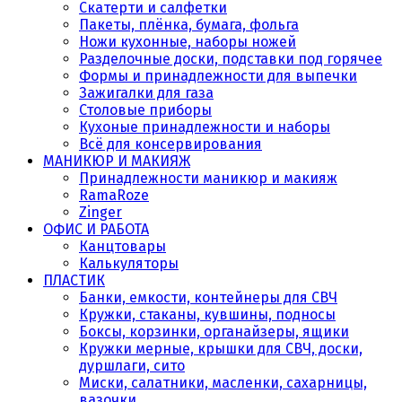
Скатерти и салфетки
Пакеты, плёнка, бумага, фольга
Ножи кухонные, наборы ножей
Разделочные доски, подставки под горячее
Формы и принадлежности для выпечки
Зажигалки для газа
Столовые приборы
Кухоные принадлежности и наборы
Всё для консервирования
МАНИКЮР И МАКИЯЖ
Принадлежности маникюр и макияж
RamaRoze
Zinger
ОФИС И РАБОТА
Канцтовары
Калькуляторы
ПЛАСТИК
Банки, емкости, контейнеры для СВЧ
Кружки, стаканы, кувшины, подносы
Боксы, корзинки, органайзеры, ящики
Кружки мерные, крышки для СВЧ, доски,
дуршлаги, сито
Миски, салатники, масленки, сахарницы,
вазочки