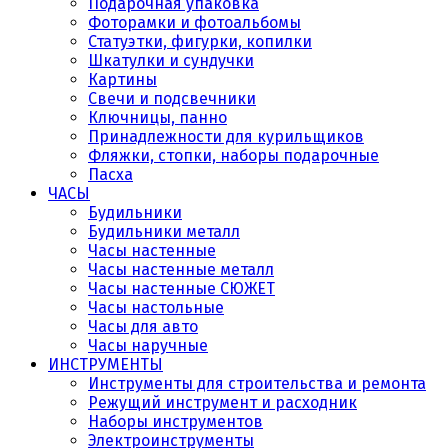
Подарочная упаковка
Фоторамки и фотоальбомы
Статуэтки, фигурки, копилки
Шкатулки и сундучки
Картины
Свечи и подсвечники
Ключницы, панно
Принадлежности для курильщиков
Фляжки, стопки, наборы подарочные
Пасха
ЧАСЫ
Будильники
Будильники металл
Часы настенные
Часы настенные металл
Часы настенные СЮЖЕТ
Часы настольные
Часы для авто
Часы наручные
ИНСТРУМЕНТЫ
Инструменты для строительства и ремонта
Режущий инструмент и расходник
Наборы инструментов
Электроинструменты