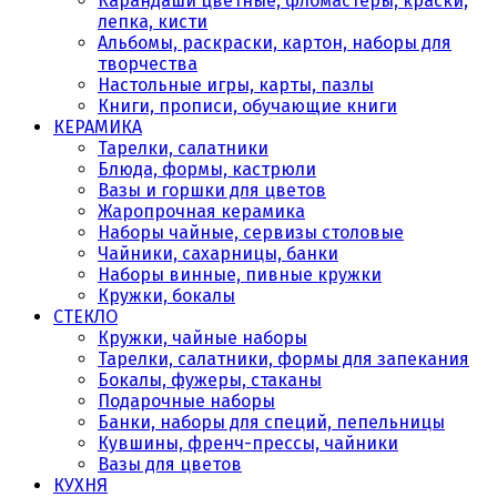
Карандаши цветные, фломастеры, краски,
лепка, кисти
Альбомы, раскраски, картон, наборы для
творчества
Настольные игры, карты, пазлы
Книги, прописи, обучающие книги
КЕРАМИКА
Тарелки, салатники
Блюда, формы, кастрюли
Вазы и горшки для цветов
Жаропрочная керамика
Наборы чайные, сервизы столовые
Чайники, сахарницы, банки
Наборы винные, пивные кружки
Кружки, бокалы
СТЕКЛО
Кружки, чайные наборы
Тарелки, салатники, формы для запекания
Бокалы, фужеры, стаканы
Подарочные наборы
Банки, наборы для специй, пепельницы
Кувшины, френч-прессы, чайники
Вазы для цветов
КУХНЯ