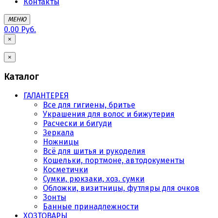
Контакты
МЕНЮ
0.00 Руб.
×
×
Каталог
ГАЛАНТЕРЕЯ
Все для гигиены, бритье
Украшения для волос и бижутерия
Расчески и бигуди
Зеркала
Ножницы
Всё для шитья и рукоделия
Кошельки, портмоне, автодокументы
Косметички
Сумки, рюкзаки, хоз. сумки
Обложки, визитницы, футляры для очков
Зонты
Банные принадлежности
ХОЗТОВАРЫ