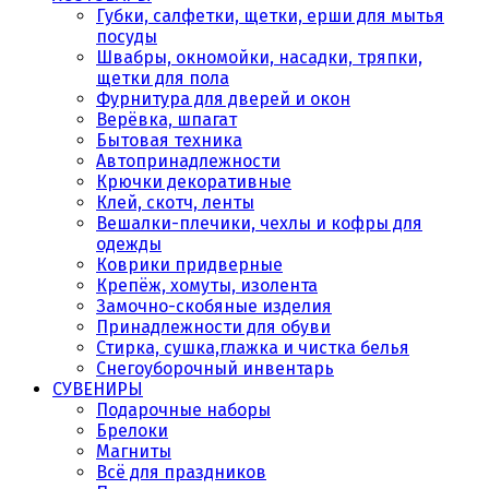
Губки, салфетки, щетки, ерши для мытья
посуды
Швабры, окномойки, насадки, тряпки,
щетки для пола
Фурнитура для дверей и окон
Верёвка, шпагат
Бытовая техника
Автопринадлежности
Крючки декоративные
Клей, скотч, ленты
Вешалки-плечики, чехлы и кофры для
одежды
Коврики придверные
Крепёж, хомуты, изолента
Замочно-скобяные изделия
Принадлежности для обуви
Стирка, сушка,глажка и чистка белья
Снегоуборочный инвентарь
СУВЕНИРЫ
Подарочные наборы
Брелоки
Магниты
Всё для праздников