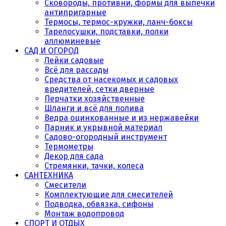
Сковороды, противни, формы для выпечки
антипригарные
Термосы, термос-кружки, ланч-боксы
Тарелосушки, подставки, полки
аллюминевые
САД И ОГОРОД
Лейки садовые
Всё для рассады
Средства от насекомых и садовых
вредителей, сетки дверные
Перчатки хозяйственные
Шланги и всё для полива
Ведра оцинкованные и из нержавейки
Парник и укрывной материал
Садово-огородный инструмент
Термометры
Декор для сада
Стремянки, тачки, колеса
САНТЕХНИКА
Смесители
Комплектующие для смесителей
Подводка, обвязка, сифоны
Монтаж водопровод
СПОРТ И ОТДЫХ