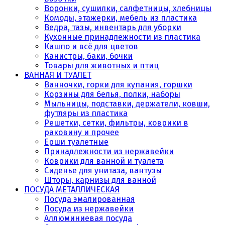
Воронки, сушилки, салфетницы, хлебницы
Комоды, этажерки, мебель из пластика
Ведра, тазы, инвентарь для уборки
Кухонные принадлежности из пластика
Кашпо и всё для цветов
Канистры, баки, бочки
Товары для животных и птиц
ВАННАЯ И ТУАЛЕТ
Ванночки, горки для купания, горшки
Корзины для белья, полки, наборы
Мыльницы, подставки, держатели, ковши,
футляры из пластика
Решетки, сетки, фильтры, коврики в
раковину и прочее
Ерши туалетные
Принадлежности из нержавейки
Коврики для ванной и туалета
Сиденье для унитаза, вантузы
Шторы, карнизы для ванной
ПОСУДА МЕТАЛЛИЧЕСКАЯ
Посуда эмалированная
Посуда из нержавейки
Аллюминиевая посуда