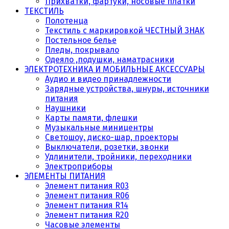
Прихватки, фартуки, носовые платки
ТЕКСТИЛЬ
Полотенца
Текстиль с маркировкой ЧЕСТНЫЙ ЗНАК
Постельное белье
Пледы, покрывало
Одеяло ,подушки, наматрасники
ЭЛЕКТРОТЕХНИКА И МОБИЛЬНЫЕ АКСЕССУАРЫ
Аудио и видео принадлежности
Зарядные устройства, шнуры, источники
питания
Наушники
Карты памяти, флешки
Музыкальные миницентры
Светошоу, диско-шар, проекторы
Выключатели, розетки, звонки
Удлинители, тройники, переходники
Электроприборы
ЭЛЕМЕНТЫ ПИТАНИЯ
Элемент питания R03
Элемент питания R06
Элемент питания R14
Элемент питания R20
Часовые элементы