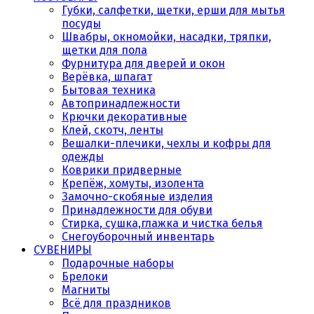
Губки, салфетки, щетки, ерши для мытья
посуды
Швабры, окномойки, насадки, тряпки,
щетки для пола
Фурнитура для дверей и окон
Верёвка, шпагат
Бытовая техника
Автопринадлежности
Крючки декоративные
Клей, скотч, ленты
Вешалки-плечики, чехлы и кофры для
одежды
Коврики придверные
Крепёж, хомуты, изолента
Замочно-скобяные изделия
Принадлежности для обуви
Стирка, сушка,глажка и чистка белья
Снегоуборочный инвентарь
СУВЕНИРЫ
Подарочные наборы
Брелоки
Магниты
Всё для праздников