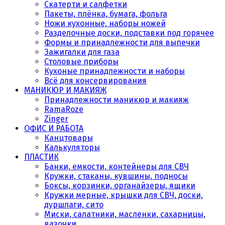
Скатерти и салфетки
Пакеты, плёнка, бумага, фольга
Ножи кухонные, наборы ножей
Разделочные доски, подставки под горячее
Формы и принадлежности для выпечки
Зажигалки для газа
Столовые приборы
Кухоные принадлежности и наборы
Всё для консервирования
МАНИКЮР И МАКИЯЖ
Принадлежности маникюр и макияж
RamaRoze
Zinger
ОФИС И РАБОТА
Канцтовары
Калькуляторы
ПЛАСТИК
Банки, емкости, контейнеры для СВЧ
Кружки, стаканы, кувшины, подносы
Боксы, корзинки, органайзеры, ящики
Кружки мерные, крышки для СВЧ, доски,
дуршлаги, сито
Миски, салатники, масленки, сахарницы,
вазочки