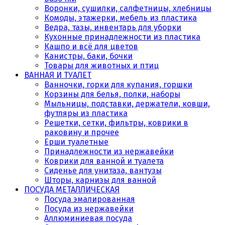
Воронки, сушилки, салфетницы, хлебницы
Комоды, этажерки, мебель из пластика
Ведра, тазы, инвентарь для уборки
Кухонные принадлежности из пластика
Кашпо и всё для цветов
Канистры, баки, бочки
Товары для животных и птиц
ВАННАЯ И ТУАЛЕТ
Ванночки, горки для купания, горшки
Корзины для белья, полки, наборы
Мыльницы, подставки, держатели, ковши,
футляры из пластика
Решетки, сетки, фильтры, коврики в
раковину и прочее
Ерши туалетные
Принадлежности из нержавейки
Коврики для ванной и туалета
Сиденье для унитаза, вантузы
Шторы, карнизы для ванной
ПОСУДА МЕТАЛЛИЧЕСКАЯ
Посуда эмалированная
Посуда из нержавейки
Аллюминиевая посуда