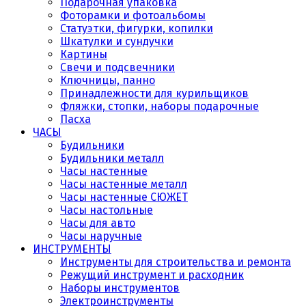
Подарочная упаковка
Фоторамки и фотоальбомы
Статуэтки, фигурки, копилки
Шкатулки и сундучки
Картины
Свечи и подсвечники
Ключницы, панно
Принадлежности для курильщиков
Фляжки, стопки, наборы подарочные
Пасха
ЧАСЫ
Будильники
Будильники металл
Часы настенные
Часы настенные металл
Часы настенные СЮЖЕТ
Часы настольные
Часы для авто
Часы наручные
ИНСТРУМЕНТЫ
Инструменты для строительства и ремонта
Режущий инструмент и расходник
Наборы инструментов
Электроинструменты