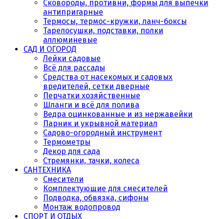
Сковороды, противни, формы для выпечки
антипригарные
Термосы, термос-кружки, ланч-боксы
Тарелосушки, подставки, полки
аллюминевые
САД И ОГОРОД
Лейки садовые
Всё для рассады
Средства от насекомых и садовых
вредителей, сетки дверные
Перчатки хозяйственные
Шланги и всё для полива
Ведра оцинкованные и из нержавейки
Парник и укрывной материал
Садово-огородный инструмент
Термометры
Декор для сада
Стремянки, тачки, колеса
САНТЕХНИКА
Смесители
Комплектующие для смесителей
Подводка, обвязка, сифоны
Монтаж водопровод
СПОРТ И ОТДЫХ