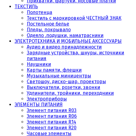
Прихватки, фартуки, носовые платки
ТЕКСТИЛЬ
Полотенца
Текстиль с маркировкой ЧЕСТНЫЙ ЗНАК
Постельное белье
Пледы, покрывало
Одеяло ,подушки, наматрасники
ЭЛЕКТРОТЕХНИКА И МОБИЛЬНЫЕ АКСЕССУАРЫ
Аудио и видео принадлежности
Зарядные устройства, шнуры, источники
питания
Наушники
Карты памяти, флешки
Музыкальные миницентры
Светошоу, диско-шар, проекторы
Выключатели, розетки, звонки
Удлинители, тройники, переходники
Электроприборы
ЭЛЕМЕНТЫ ПИТАНИЯ
Элемент питания R03
Элемент питания R06
Элемент питания R14
Элемент питания R20
Часовые элементы