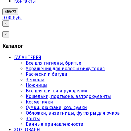
Контакты
МЕНЮ
0.00 Руб.
×
×
Каталог
ГАЛАНТЕРЕЯ
Все для гигиены, бритье
Украшения для волос и бижутерия
Расчески и бигуди
Зеркала
Ножницы
Всё для шитья и рукоделия
Кошельки, портмоне, автодокументы
Косметички
Сумки, рюкзаки, хоз. сумки
Обложки, визитницы, футляры для очков
Зонты
Банные принадлежности
ХОЗТОВАРЫ