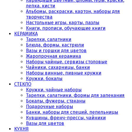
Карандаши цветные, фломастеры, краски,
лепка, кисти
Альбомы, раскраски, картон, наборы для
творчества
Настольные игры, карты, пазлы
Книги, прописи, обучающие книги
КЕРАМИКА
Тарелки, салатники
Блюда, формы, кастрюли
Вазы и горшки для цветов
Жаропрочная керамика
Наборы чайные, сервизы столовые
Чайники, сахарницы, банки
Наборы винные, пивные кружки
Кружки, бокалы
СТЕКЛО
Кружки, чайные наборы
Тарелки, салатники, формы для запекания
Бокалы, фужеры, стаканы
Подарочные наборы
Банки, наборы для специй, пепельницы
Кувшины, френч-прессы, чайники
Вазы для цветов
КУХНЯ