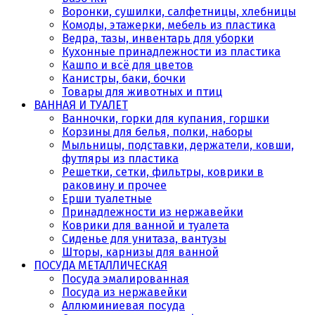
Воронки, сушилки, салфетницы, хлебницы
Комоды, этажерки, мебель из пластика
Ведра, тазы, инвентарь для уборки
Кухонные принадлежности из пластика
Кашпо и всё для цветов
Канистры, баки, бочки
Товары для животных и птиц
ВАННАЯ И ТУАЛЕТ
Ванночки, горки для купания, горшки
Корзины для белья, полки, наборы
Мыльницы, подставки, держатели, ковши,
футляры из пластика
Решетки, сетки, фильтры, коврики в
раковину и прочее
Ерши туалетные
Принадлежности из нержавейки
Коврики для ванной и туалета
Сиденье для унитаза, вантузы
Шторы, карнизы для ванной
ПОСУДА МЕТАЛЛИЧЕСКАЯ
Посуда эмалированная
Посуда из нержавейки
Аллюминиевая посуда