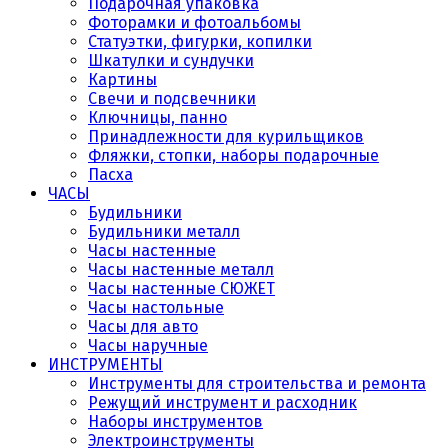
Подарочная упаковка
Фоторамки и фотоальбомы
Статуэтки, фигурки, копилки
Шкатулки и сундучки
Картины
Свечи и подсвечники
Ключницы, панно
Принадлежности для курильщиков
Фляжки, стопки, наборы подарочные
Пасха
ЧАСЫ
Будильники
Будильники металл
Часы настенные
Часы настенные металл
Часы настенные СЮЖЕТ
Часы настольные
Часы для авто
Часы наручные
ИНСТРУМЕНТЫ
Инструменты для строительства и ремонта
Режущий инструмент и расходник
Наборы инструментов
Электроинструменты