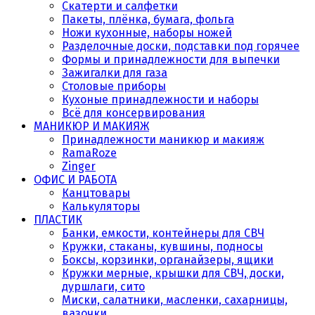
Скатерти и салфетки
Пакеты, плёнка, бумага, фольга
Ножи кухонные, наборы ножей
Разделочные доски, подставки под горячее
Формы и принадлежности для выпечки
Зажигалки для газа
Столовые приборы
Кухоные принадлежности и наборы
Всё для консервирования
МАНИКЮР И МАКИЯЖ
Принадлежности маникюр и макияж
RamaRoze
Zinger
ОФИС И РАБОТА
Канцтовары
Калькуляторы
ПЛАСТИК
Банки, емкости, контейнеры для СВЧ
Кружки, стаканы, кувшины, подносы
Боксы, корзинки, органайзеры, ящики
Кружки мерные, крышки для СВЧ, доски,
дуршлаги, сито
Миски, салатники, масленки, сахарницы,
вазочки