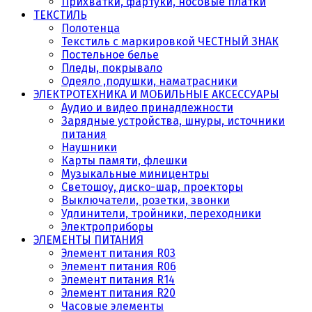
Прихватки, фартуки, носовые платки
ТЕКСТИЛЬ
Полотенца
Текстиль с маркировкой ЧЕСТНЫЙ ЗНАК
Постельное белье
Пледы, покрывало
Одеяло ,подушки, наматрасники
ЭЛЕКТРОТЕХНИКА И МОБИЛЬНЫЕ АКСЕССУАРЫ
Аудио и видео принадлежности
Зарядные устройства, шнуры, источники
питания
Наушники
Карты памяти, флешки
Музыкальные миницентры
Светошоу, диско-шар, проекторы
Выключатели, розетки, звонки
Удлинители, тройники, переходники
Электроприборы
ЭЛЕМЕНТЫ ПИТАНИЯ
Элемент питания R03
Элемент питания R06
Элемент питания R14
Элемент питания R20
Часовые элементы