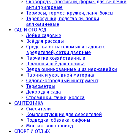
Сковороды, противни, формы для выпечки
антипригарные
Термосы, термос-кружки, ланч-боксы
Тарелосушки, подставки, полки
аллюминевые
САД И ОГОРОД
Лейки садовые
Всё для рассады
Средства от насекомых и садовых
вредителей, сетки дверные
Перчатки хозяйственные
Шланги и всё для полива
Ведра оцинкованные и из нержавейки
Парник и укрывной материал
Садово-огородный инструмент
Термометры
Декор для сада
Стремянки, тачки, колеса
САНТЕХНИКА
Смесители
Комплектующие для смесителей
Подводка, обвязка, сифоны
Монтаж водопровод
СПОРТ И ОТДЫХ