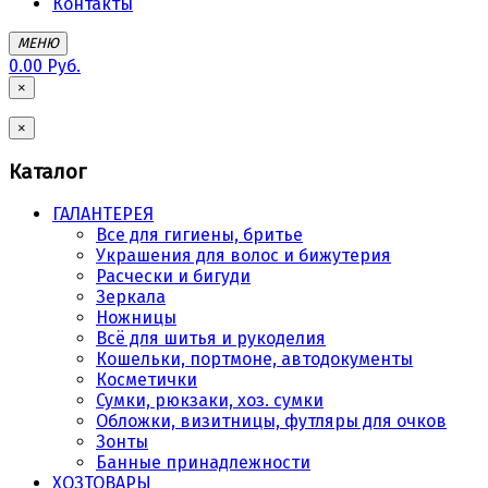
Контакты
МЕНЮ
0.00 Руб.
×
×
Каталог
ГАЛАНТЕРЕЯ
Все для гигиены, бритье
Украшения для волос и бижутерия
Расчески и бигуди
Зеркала
Ножницы
Всё для шитья и рукоделия
Кошельки, портмоне, автодокументы
Косметички
Сумки, рюкзаки, хоз. сумки
Обложки, визитницы, футляры для очков
Зонты
Банные принадлежности
ХОЗТОВАРЫ