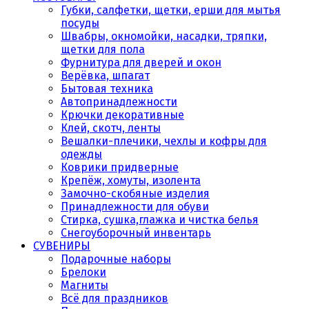
Губки, салфетки, щетки, ерши для мытья
посуды
Швабры, окномойки, насадки, тряпки,
щетки для пола
Фурнитура для дверей и окон
Верёвка, шпагат
Бытовая техника
Автопринадлежности
Крючки декоративные
Клей, скотч, ленты
Вешалки-плечики, чехлы и кофры для
одежды
Коврики придверные
Крепёж, хомуты, изолента
Замочно-скобяные изделия
Принадлежности для обуви
Стирка, сушка,глажка и чистка белья
Снегоуборочный инвентарь
СУВЕНИРЫ
Подарочные наборы
Брелоки
Магниты
Всё для праздников