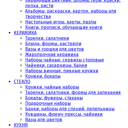
Карандаши цветные, фломастеры, краски,
лепка, кисти
Альбомы, раскраски, картон, наборы для
творчества
Настольные игры, карты, пазлы
Книги, прописи, обучающие книги
КЕРАМИКА
Тарелки, салатники
Блюда, формы, кастрюли
Вазы и горшки для цветов
Жаропрочная керамика
Наборы чайные, сервизы столовые
Чайники, сахарницы, банки
Наборы винные, пивные кружки
Кружки, бокалы
СТЕКЛО
Кружки, чайные наборы
Тарелки, салатники, формы для запекания
Бокалы, фужеры, стаканы
Подарочные наборы
Банки, наборы для специй, пепельницы
Кувшины, френч-прессы, чайники
Вазы для цветов
КУХНЯ