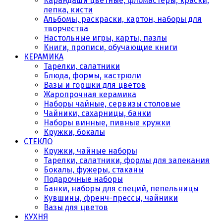
Карандаши цветные, фломастеры, краски,
лепка, кисти
Альбомы, раскраски, картон, наборы для
творчества
Настольные игры, карты, пазлы
Книги, прописи, обучающие книги
КЕРАМИКА
Тарелки, салатники
Блюда, формы, кастрюли
Вазы и горшки для цветов
Жаропрочная керамика
Наборы чайные, сервизы столовые
Чайники, сахарницы, банки
Наборы винные, пивные кружки
Кружки, бокалы
СТЕКЛО
Кружки, чайные наборы
Тарелки, салатники, формы для запекания
Бокалы, фужеры, стаканы
Подарочные наборы
Банки, наборы для специй, пепельницы
Кувшины, френч-прессы, чайники
Вазы для цветов
КУХНЯ