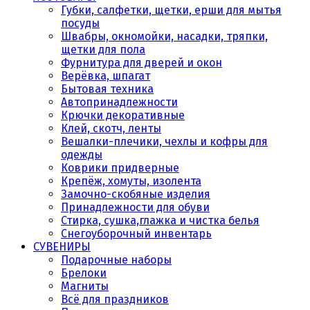
Губки, салфетки, щетки, ерши для мытья
посуды
Швабры, окномойки, насадки, тряпки,
щетки для пола
Фурнитура для дверей и окон
Верёвка, шпагат
Бытовая техника
Автопринадлежности
Крючки декоративные
Клей, скотч, ленты
Вешалки-плечики, чехлы и кофры для
одежды
Коврики придверные
Крепёж, хомуты, изолента
Замочно-скобяные изделия
Принадлежности для обуви
Стирка, сушка,глажка и чистка белья
Снегоуборочный инвентарь
СУВЕНИРЫ
Подарочные наборы
Брелоки
Магниты
Всё для праздников