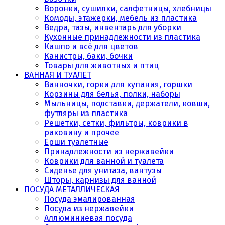
Воронки, сушилки, салфетницы, хлебницы
Комоды, этажерки, мебель из пластика
Ведра, тазы, инвентарь для уборки
Кухонные принадлежности из пластика
Кашпо и всё для цветов
Канистры, баки, бочки
Товары для животных и птиц
ВАННАЯ И ТУАЛЕТ
Ванночки, горки для купания, горшки
Корзины для белья, полки, наборы
Мыльницы, подставки, держатели, ковши,
футляры из пластика
Решетки, сетки, фильтры, коврики в
раковину и прочее
Ерши туалетные
Принадлежности из нержавейки
Коврики для ванной и туалета
Сиденье для унитаза, вантузы
Шторы, карнизы для ванной
ПОСУДА МЕТАЛЛИЧЕСКАЯ
Посуда эмалированная
Посуда из нержавейки
Аллюминиевая посуда