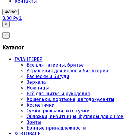
Контакты
МЕНЮ
0.00 Руб.
×
×
Каталог
ГАЛАНТЕРЕЯ
Все для гигиены, бритье
Украшения для волос и бижутерия
Расчески и бигуди
Зеркала
Ножницы
Всё для шитья и рукоделия
Кошельки, портмоне, автодокументы
Косметички
Сумки, рюкзаки, хоз. сумки
Обложки, визитницы, футляры для очков
Зонты
Банные принадлежности
ХОЗТОВАРЫ