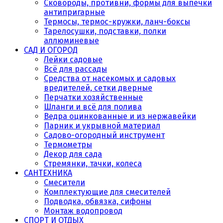
Сковороды, противни, формы для выпечки
антипригарные
Термосы, термос-кружки, ланч-боксы
Тарелосушки, подставки, полки
аллюминевые
САД И ОГОРОД
Лейки садовые
Всё для рассады
Средства от насекомых и садовых
вредителей, сетки дверные
Перчатки хозяйственные
Шланги и всё для полива
Ведра оцинкованные и из нержавейки
Парник и укрывной материал
Садово-огородный инструмент
Термометры
Декор для сада
Стремянки, тачки, колеса
САНТЕХНИКА
Смесители
Комплектующие для смесителей
Подводка, обвязка, сифоны
Монтаж водопровод
СПОРТ И ОТДЫХ