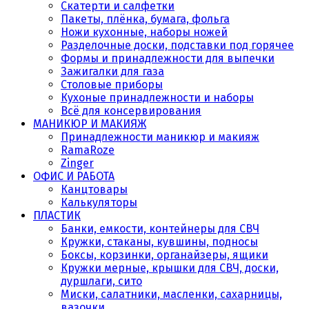
Скатерти и салфетки
Пакеты, плёнка, бумага, фольга
Ножи кухонные, наборы ножей
Разделочные доски, подставки под горячее
Формы и принадлежности для выпечки
Зажигалки для газа
Столовые приборы
Кухоные принадлежности и наборы
Всё для консервирования
МАНИКЮР И МАКИЯЖ
Принадлежности маникюр и макияж
RamaRoze
Zinger
ОФИС И РАБОТА
Канцтовары
Калькуляторы
ПЛАСТИК
Банки, емкости, контейнеры для СВЧ
Кружки, стаканы, кувшины, подносы
Боксы, корзинки, органайзеры, ящики
Кружки мерные, крышки для СВЧ, доски,
дуршлаги, сито
Миски, салатники, масленки, сахарницы,
вазочки