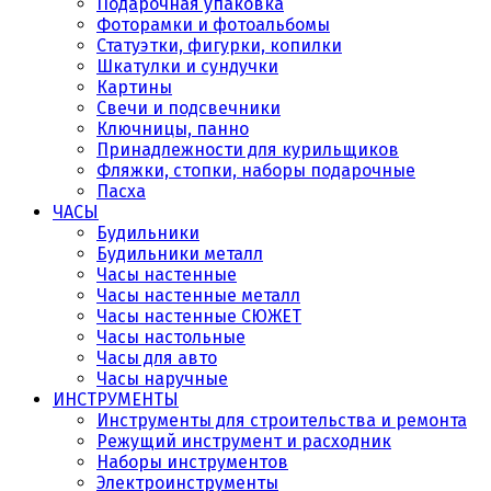
Подарочная упаковка
Фоторамки и фотоальбомы
Статуэтки, фигурки, копилки
Шкатулки и сундучки
Картины
Свечи и подсвечники
Ключницы, панно
Принадлежности для курильщиков
Фляжки, стопки, наборы подарочные
Пасха
ЧАСЫ
Будильники
Будильники металл
Часы настенные
Часы настенные металл
Часы настенные СЮЖЕТ
Часы настольные
Часы для авто
Часы наручные
ИНСТРУМЕНТЫ
Инструменты для строительства и ремонта
Режущий инструмент и расходник
Наборы инструментов
Электроинструменты