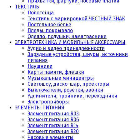
Прихватки, фартуки, носовые платки
ТЕКСТИЛЬ
Полотенца
Текстиль с маркировкой ЧЕСТНЫЙ ЗНАК
Постельное белье
Пледы, покрывало
Одеяло ,подушки, наматрасники
ЭЛЕКТРОТЕХНИКА И МОБИЛЬНЫЕ АКСЕССУАРЫ
Аудио и видео принадлежности
Зарядные устройства, шнуры, источники
питания
Наушники
Карты памяти, флешки
Музыкальные миницентры
Светошоу, диско-шар, проекторы
Выключатели, розетки, звонки
Удлинители, тройники, переходники
Электроприборы
ЭЛЕМЕНТЫ ПИТАНИЯ
Элемент питания R03
Элемент питания R06
Элемент питания R14
Элемент питания R20
Часовые элементы