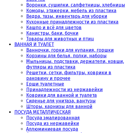
Воронки, сушилки, салфетницы, хлебницы
Комоды, этажерки, мебель из пластика
Ведра, тазы, инвентарь для уборки
Кухонные принадлежности из пластика
Кашпо и всё для цветов
Канистры, баки, бочки
Товары для животных и птиц
ВАННАЯ И ТУАЛЕТ
Ванночки, горки для купания, горшки
Корзины для белья, полки, наборы
Мыльницы, подставки, держатели, ковши,
футляры из пластика
Решетки, сетки, фильтры, коврики в
раковину и прочее
Ерши туалетные
Принадлежности из нержавейки
Коврики для ванной и туалета
Сиденье для унитаза, вантузы
Шторы, карнизы для ванной
ПОСУДА МЕТАЛЛИЧЕСКАЯ
Посуда эмалированная
Посуда из нержавейки
Аллюминиевая посуда