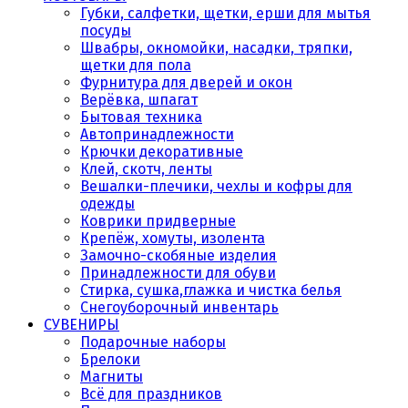
Губки, салфетки, щетки, ерши для мытья
посуды
Швабры, окномойки, насадки, тряпки,
щетки для пола
Фурнитура для дверей и окон
Верёвка, шпагат
Бытовая техника
Автопринадлежности
Крючки декоративные
Клей, скотч, ленты
Вешалки-плечики, чехлы и кофры для
одежды
Коврики придверные
Крепёж, хомуты, изолента
Замочно-скобяные изделия
Принадлежности для обуви
Стирка, сушка,глажка и чистка белья
Снегоуборочный инвентарь
СУВЕНИРЫ
Подарочные наборы
Брелоки
Магниты
Всё для праздников