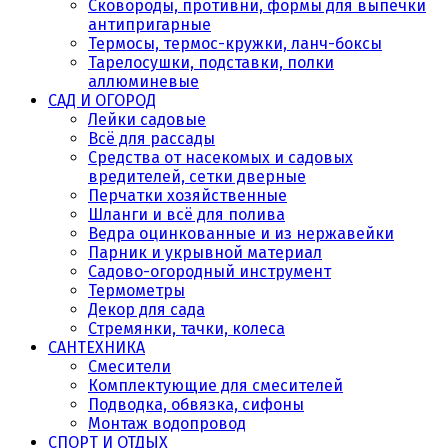
Сковороды, противни, формы для выпечки
антипригарные
Термосы, термос-кружки, ланч-боксы
Тарелосушки, подставки, полки
аллюминевые
САД И ОГОРОД
Лейки садовые
Всё для рассады
Средства от насекомых и садовых
вредителей, сетки дверные
Перчатки хозяйственные
Шланги и всё для полива
Ведра оцинкованные и из нержавейки
Парник и укрывной материал
Садово-огородный инструмент
Термометры
Декор для сада
Стремянки, тачки, колеса
САНТЕХНИКА
Смесители
Комплектующие для смесителей
Подводка, обвязка, сифоны
Монтаж водопровод
СПОРТ И ОТДЫХ