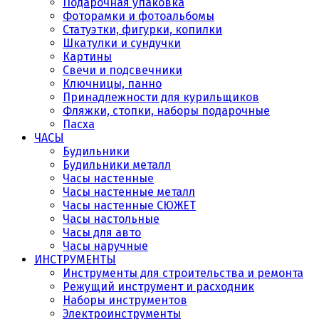
Подарочная упаковка
Фоторамки и фотоальбомы
Статуэтки, фигурки, копилки
Шкатулки и сундучки
Картины
Свечи и подсвечники
Ключницы, панно
Принадлежности для курильщиков
Фляжки, стопки, наборы подарочные
Пасха
ЧАСЫ
Будильники
Будильники металл
Часы настенные
Часы настенные металл
Часы настенные СЮЖЕТ
Часы настольные
Часы для авто
Часы наручные
ИНСТРУМЕНТЫ
Инструменты для строительства и ремонта
Режущий инструмент и расходник
Наборы инструментов
Электроинструменты