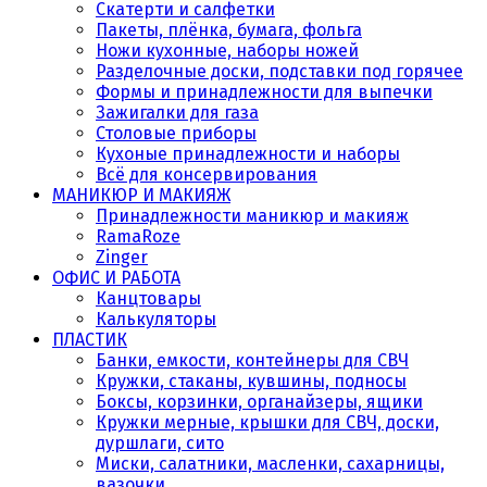
Скатерти и салфетки
Пакеты, плёнка, бумага, фольга
Ножи кухонные, наборы ножей
Разделочные доски, подставки под горячее
Формы и принадлежности для выпечки
Зажигалки для газа
Столовые приборы
Кухоные принадлежности и наборы
Всё для консервирования
МАНИКЮР И МАКИЯЖ
Принадлежности маникюр и макияж
RamaRoze
Zinger
ОФИС И РАБОТА
Канцтовары
Калькуляторы
ПЛАСТИК
Банки, емкости, контейнеры для СВЧ
Кружки, стаканы, кувшины, подносы
Боксы, корзинки, органайзеры, ящики
Кружки мерные, крышки для СВЧ, доски,
дуршлаги, сито
Миски, салатники, масленки, сахарницы,
вазочки