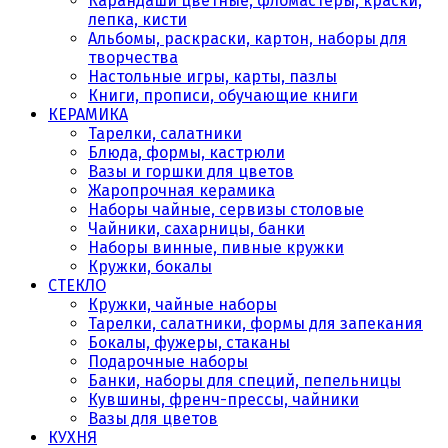
Карандаши цветные, фломастеры, краски,
лепка, кисти
Альбомы, раскраски, картон, наборы для
творчества
Настольные игры, карты, пазлы
Книги, прописи, обучающие книги
КЕРАМИКА
Тарелки, салатники
Блюда, формы, кастрюли
Вазы и горшки для цветов
Жаропрочная керамика
Наборы чайные, сервизы столовые
Чайники, сахарницы, банки
Наборы винные, пивные кружки
Кружки, бокалы
СТЕКЛО
Кружки, чайные наборы
Тарелки, салатники, формы для запекания
Бокалы, фужеры, стаканы
Подарочные наборы
Банки, наборы для специй, пепельницы
Кувшины, френч-прессы, чайники
Вазы для цветов
КУХНЯ