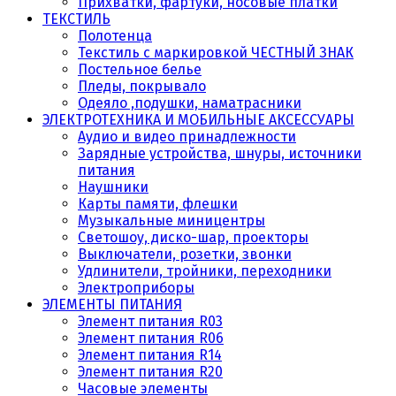
Прихватки, фартуки, носовые платки
ТЕКСТИЛЬ
Полотенца
Текстиль с маркировкой ЧЕСТНЫЙ ЗНАК
Постельное белье
Пледы, покрывало
Одеяло ,подушки, наматрасники
ЭЛЕКТРОТЕХНИКА И МОБИЛЬНЫЕ АКСЕССУАРЫ
Аудио и видео принадлежности
Зарядные устройства, шнуры, источники
питания
Наушники
Карты памяти, флешки
Музыкальные миницентры
Светошоу, диско-шар, проекторы
Выключатели, розетки, звонки
Удлинители, тройники, переходники
Электроприборы
ЭЛЕМЕНТЫ ПИТАНИЯ
Элемент питания R03
Элемент питания R06
Элемент питания R14
Элемент питания R20
Часовые элементы