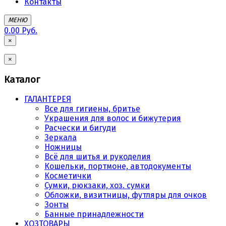
Контакты
МЕНЮ
0.00 Руб.
×
×
Каталог
ГАЛАНТЕРЕЯ
Все для гигиены, бритье
Украшения для волос и бижутерия
Расчески и бигуди
Зеркала
Ножницы
Всё для шитья и рукоделия
Кошельки, портмоне, автодокументы
Косметички
Сумки, рюкзаки, хоз. сумки
Обложки, визитницы, футляры для очков
Зонты
Банные принадлежности
ХОЗТОВАРЫ