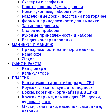
Скатерти и салфетки
Пакеты, плёнка, бумага, фольга
Ножи кухонные, наборы ножей
Разделочные доски, подставки под горячее
Формы и принадлежности для выпечки
Зажигалки для газа
Столовые приборы
Кухоные принадлежности и наборы
Всё для консервирования
МАНИКЮР И МАКИЯЖ
Принадлежности маникюр и макияж
RamaRoze
Zinger
ОФИС И РАБОТА
Канцтовары
Калькуляторы
ПЛАСТИК
Банки, емкости, контейнеры для СВЧ
Кружки, стаканы, кувшины, подносы
Боксы, корзинки, органайзеры, ящики
Кружки мерные, крышки для СВЧ, доски,
дуршлаги, сито
Миски, салатники, масленки, сахарницы,
вазочки