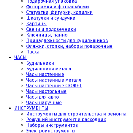
Подарочная упаковка
Фоторамки и фотоальбомы
Статуэтки, фигурки, копилки
Шкатулки и сундучки
Картины
Свечи и подсвечники
Ключницы, панно
Принадлежности для курильщиков
Фляжки, стопки, наборы подарочные
Пасха
ЧАСЫ
Будильники
Будильники металл
Часы настенные
Часы настенные металл
Часы настенные СЮЖЕТ
Часы настольные
Часы для авто
Часы наручные
ИНСТРУМЕНТЫ
Инструменты для строительства и ремонта
Режущий инструмент и расходник
Наборы инструментов
Электроинструменты