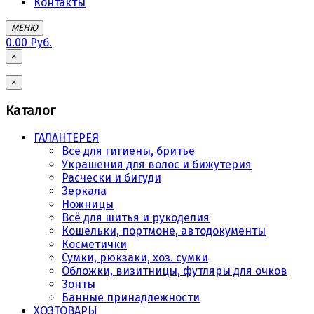
Контакты
МЕНЮ
0.00 Руб.
×
×
Каталог
ГАЛАНТЕРЕЯ
Все для гигиены, бритье
Украшения для волос и бижутерия
Расчески и бигуди
Зеркала
Ножницы
Всё для шитья и рукоделия
Кошельки, портмоне, автодокументы
Косметички
Сумки, рюкзаки, хоз. сумки
Обложки, визитницы, футляры для очков
Зонты
Банные принадлежности
ХОЗТОВАРЫ