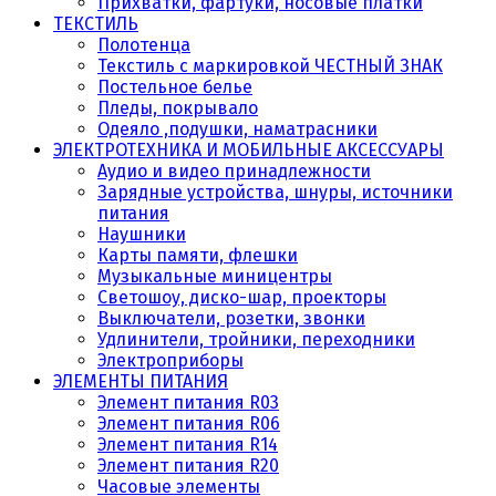
Прихватки, фартуки, носовые платки
ТЕКСТИЛЬ
Полотенца
Текстиль с маркировкой ЧЕСТНЫЙ ЗНАК
Постельное белье
Пледы, покрывало
Одеяло ,подушки, наматрасники
ЭЛЕКТРОТЕХНИКА И МОБИЛЬНЫЕ АКСЕССУАРЫ
Аудио и видео принадлежности
Зарядные устройства, шнуры, источники
питания
Наушники
Карты памяти, флешки
Музыкальные миницентры
Светошоу, диско-шар, проекторы
Выключатели, розетки, звонки
Удлинители, тройники, переходники
Электроприборы
ЭЛЕМЕНТЫ ПИТАНИЯ
Элемент питания R03
Элемент питания R06
Элемент питания R14
Элемент питания R20
Часовые элементы