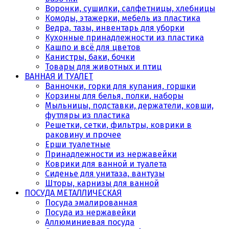
Воронки, сушилки, салфетницы, хлебницы
Комоды, этажерки, мебель из пластика
Ведра, тазы, инвентарь для уборки
Кухонные принадлежности из пластика
Кашпо и всё для цветов
Канистры, баки, бочки
Товары для животных и птиц
ВАННАЯ И ТУАЛЕТ
Ванночки, горки для купания, горшки
Корзины для белья, полки, наборы
Мыльницы, подставки, держатели, ковши,
футляры из пластика
Решетки, сетки, фильтры, коврики в
раковину и прочее
Ерши туалетные
Принадлежности из нержавейки
Коврики для ванной и туалета
Сиденье для унитаза, вантузы
Шторы, карнизы для ванной
ПОСУДА МЕТАЛЛИЧЕСКАЯ
Посуда эмалированная
Посуда из нержавейки
Аллюминиевая посуда