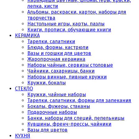
Карандаши цветные, фломастеры, краски,
лепка, кисти
Альбомы, раскраски, картон, наборы для
творчества
Настольные игры, карты, пазлы
Книги, прописи, обучающие книги
КЕРАМИКА
Тарелки, салатники
Блюда, формы, кастрюли
Вазы и горшки для цветов
Жаропрочная керамика
Наборы чайные, сервизы столовые
Чайники, сахарницы, банки
Наборы винные, пивные кружки
Кружки, бокалы
СТЕКЛО
Кружки, чайные наборы
Тарелки, салатники, формы для запекания
Бокалы, фужеры, стаканы
Подарочные наборы
Банки, наборы для специй, пепельницы
Кувшины, френч-прессы, чайники
Вазы для цветов
КУХНЯ