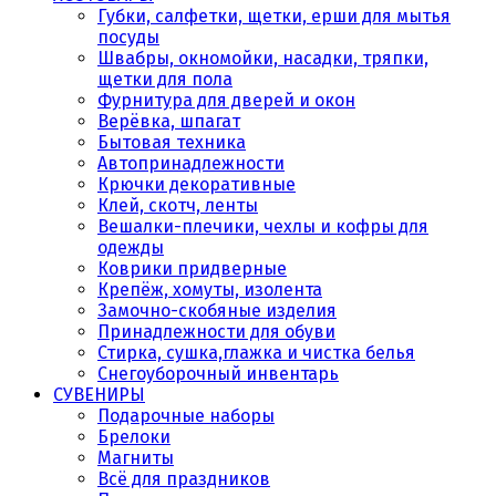
Губки, салфетки, щетки, ерши для мытья
посуды
Швабры, окномойки, насадки, тряпки,
щетки для пола
Фурнитура для дверей и окон
Верёвка, шпагат
Бытовая техника
Автопринадлежности
Крючки декоративные
Клей, скотч, ленты
Вешалки-плечики, чехлы и кофры для
одежды
Коврики придверные
Крепёж, хомуты, изолента
Замочно-скобяные изделия
Принадлежности для обуви
Стирка, сушка,глажка и чистка белья
Снегоуборочный инвентарь
СУВЕНИРЫ
Подарочные наборы
Брелоки
Магниты
Всё для праздников