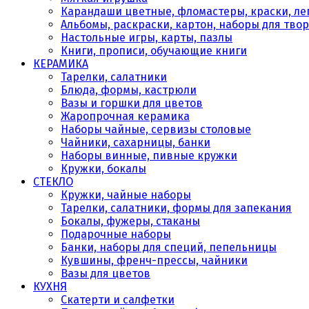
Карандаши цветные, фломастеры, краски, леп
Альбомы, раскраски, картон, наборы для тво
Настольные игры, карты, пазлы
Книги, прописи, обучающие книги
КЕРАМИКА
Тарелки, салатники
Блюда, формы, кастрюли
Вазы и горшки для цветов
Жаропрочная керамика
Наборы чайные, сервизы столовые
Чайники, сахарницы, банки
Наборы винные, пивные кружки
Кружки, бокалы
СТЕКЛО
Кружки, чайные наборы
Тарелки, салатники, формы для запекания
Бокалы, фужеры, стаканы
Подарочные наборы
Банки, наборы для специй, пепельницы
Кувшины, френч-прессы, чайники
Вазы для цветов
КУХНЯ
Скатерти и салфетки