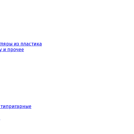
тляры из пластика
у и прочее
нтипригарные
е