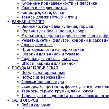
Кухонные принадлежности из пластика
Кашпо и всё для цветов
Канистры, баки, бочки
Товары для животных и птиц
ВАННАЯ И ТУАЛЕТ
Ванночки, горки для купания, горшки
Корзины для белья, полки, наборы
Мыльницы, подставки, держатели, ковши, фу
Решетки, сетки, фильтры, коврики в раковин
Ерши туалетные
Принадлежности из нержавейки
Коврики для ванной и туалета
Сиденье для унитаза, вантузы
Шторы, карнизы для ванной
ПОСУДА МЕТАЛЛИЧЕСКАЯ
Посуда эмалированная
Посуда из нержавейки
Аллюминиевая посуда
Сковороды, противни, формы для выпечки а
Термосы, термос-кружки, ланч-боксы
Тарелосушки, подставки, полки аллюминевы
САД И ОГОРОД
Лейки садовые