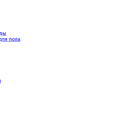
уды
для пола
ы