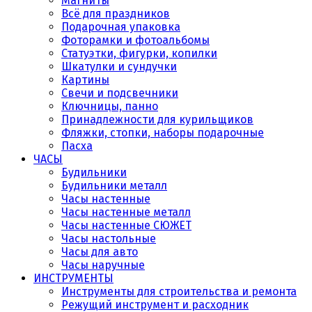
Магниты
Всё для праздников
Подарочная упаковка
Фоторамки и фотоальбомы
Статуэтки, фигурки, копилки
Шкатулки и сундучки
Картины
Свечи и подсвечники
Ключницы, панно
Принадлежности для курильщиков
Фляжки, стопки, наборы подарочные
Пасха
ЧАСЫ
Будильники
Будильники металл
Часы настенные
Часы настенные металл
Часы настенные СЮЖЕТ
Часы настольные
Часы для авто
Часы наручные
ИНСТРУМЕНТЫ
Инструменты для строительства и ремонта
Режущий инструмент и расходник