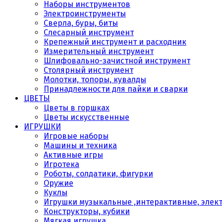
Наборы инструментов
Электроинструменты
Сверла, буры, биты
Слесарный инструмент
Крепежный инструмент и расходник
Измерительный инструмент
Шлифовально-зачистной инструмент
Столярный инструмент
Молотки, топоры, кувалды
Принадлежности для пайки и сварки
ЦВЕТЫ
Цветы в горшках
Цветы искусственные
ИГРУШКИ
Игровые наборы
Машины и техника
Активные игры
Игротека
Роботы, солдатики, фигурки
Оружие
Куклы
Игрушки музыкальные ,интерактивные, элек
Конструкторы, кубики
Мягкая игрушка