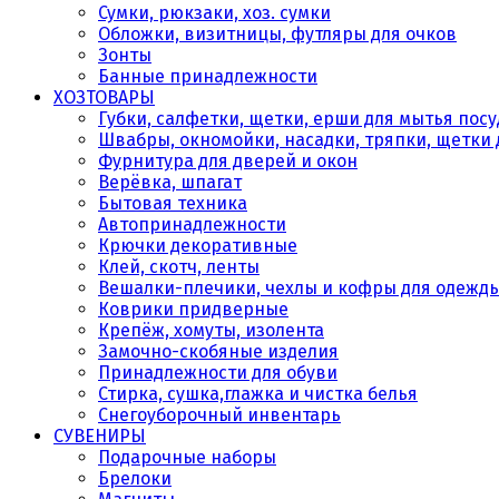
Сумки, рюкзаки, хоз. сумки
Обложки, визитницы, футляры для очков
Зонты
Банные принадлежности
ХОЗТОВАРЫ
Губки, салфетки, щетки, ерши для мытья пос
Швабры, окномойки, насадки, тряпки, щетки 
Фурнитура для дверей и окон
Верёвка, шпагат
Бытовая техника
Автопринадлежности
Крючки декоративные
Клей, скотч, ленты
Вешалки-плечики, чехлы и кофры для одежд
Коврики придверные
Крепёж, хомуты, изолента
Замочно-скобяные изделия
Принадлежности для обуви
Стирка, сушка,глажка и чистка белья
Снегоуборочный инвентарь
СУВЕНИРЫ
Подарочные наборы
Брелоки