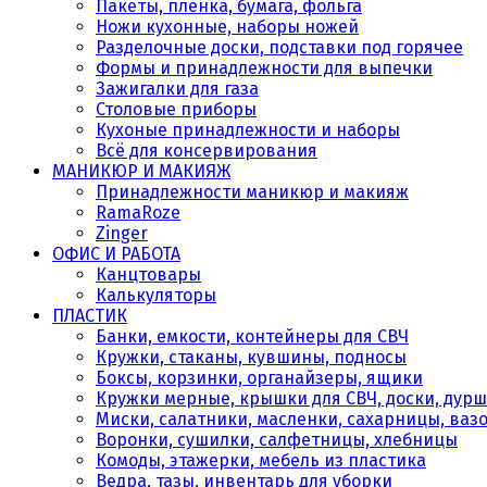
Пакеты, плёнка, бумага, фольга
Ножи кухонные, наборы ножей
Разделочные доски, подставки под горячее
Формы и принадлежности для выпечки
Зажигалки для газа
Столовые приборы
Кухоные принадлежности и наборы
Всё для консервирования
МАНИКЮР И МАКИЯЖ
Принадлежности маникюр и макияж
RamaRoze
Zinger
ОФИС И РАБОТА
Канцтовары
Калькуляторы
ПЛАСТИК
Банки, емкости, контейнеры для СВЧ
Кружки, стаканы, кувшины, подносы
Боксы, корзинки, органайзеры, ящики
Кружки мерные, крышки для СВЧ, доски, дурш
Миски, салатники, масленки, сахарницы, ваз
Воронки, сушилки, салфетницы, хлебницы
Комоды, этажерки, мебель из пластика
Ведра, тазы, инвентарь для уборки