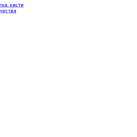
ка, кисти
рчества