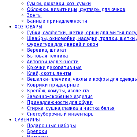
Сумки, рюкзаки, хоз. сумки
Обложки, визитницы, футляры для очков
Зонты
Банные принадлежности
ХОЗТОВАРЫ
Губки, салфетки, щетки, ерши для мытья пос
Швабры, окномойки, насадки, тряпки, щетки 
Фурнитура для дверей и окон
Верёвка, шпагат
Бытовая техника
Автопринадлежности
Крючки декоративные
Клей, скотч, ленты
Вешалки-плечики, чехлы и кофры для одежд
Коврики придверные
Крепёж, хомуты, изолента
Замочно-скобяные изделия
Принадлежности для обуви
Стирка, сушка,глажка и чистка белья
Снегоуборочный инвентарь
СУВЕНИРЫ
Подарочные наборы
Брелоки