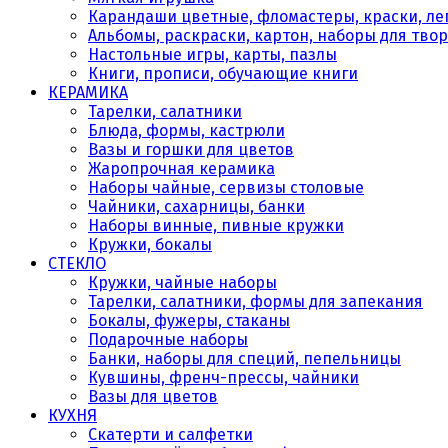
Карандаши цветные, фломастеры, краски, леп
Альбомы, раскраски, картон, наборы для тво
Настольные игры, карты, пазлы
Книги, прописи, обучающие книги
КЕРАМИКА
Тарелки, салатники
Блюда, формы, кастрюли
Вазы и горшки для цветов
Жаропрочная керамика
Наборы чайные, сервизы столовые
Чайники, сахарницы, банки
Наборы винные, пивные кружки
Кружки, бокалы
СТЕКЛО
Кружки, чайные наборы
Тарелки, салатники, формы для запекания
Бокалы, фужеры, стаканы
Подарочные наборы
Банки, наборы для специй, пепельницы
Кувшины, френч-прессы, чайники
Вазы для цветов
КУХНЯ
Скатерти и салфетки