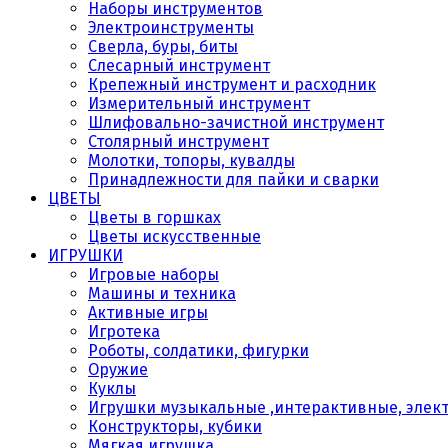
Наборы инструментов
Электроинструменты
Сверла, буры, биты
Слесарный инструмент
Крепежный инструмент и расходник
Измерительный инструмент
Шлифовально-зачистной инструмент
Столярный инструмент
Молотки, топоры, кувалды
Принадлежности для пайки и сварки
ЦВЕТЫ
Цветы в горшках
Цветы искусственные
ИГРУШКИ
Игровые наборы
Машины и техника
Активные игры
Игротека
Роботы, солдатики, фигурки
Оружие
Куклы
Игрушки музыкальные ,интерактивные, элек
Конструкторы, кубики
Мягкая игрушка