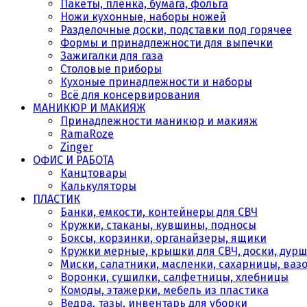
Пакеты, плёнка, бумага, фольга
Ножи кухонные, наборы ножей
Разделочные доски, подставки под горячее
Формы и принадлежности для выпечки
Зажигалки для газа
Столовые приборы
Кухоные принадлежности и наборы
Всё для консервирования
МАНИКЮР И МАКИЯЖ
Принадлежности маникюр и макияж
RamaRoze
Zinger
ОФИС И РАБОТА
Канцтовары
Калькуляторы
ПЛАСТИК
Банки, емкости, контейнеры для СВЧ
Кружки, стаканы, кувшины, подносы
Боксы, корзинки, органайзеры, ящики
Кружки мерные, крышки для СВЧ, доски, дурш
Миски, салатники, масленки, сахарницы, ваз
Воронки, сушилки, салфетницы, хлебницы
Комоды, этажерки, мебель из пластика
Ведра, тазы, инвентарь для уборки