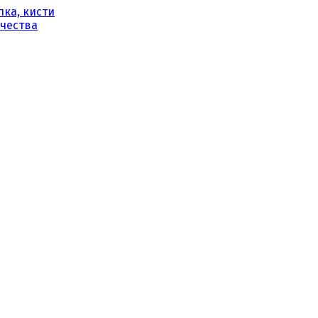
ка, кисти
рчества