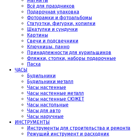
Магниты
Всё для праздников
Подарочная упаковка
Фоторамки и фотоальбомы
Статуэтки, фигурки, копилки
Шкатулки и сундучки
Картины
Свечи и подсвечники
Ключницы, панно
Принадлежности для курильщиков
Фляжки, стопки, наборы подарочные
Пасха
ЧАСЫ
Будильники
Будильники металл
Часы настенные
Часы настенные металл
Часы настенные СЮЖЕТ
Часы настольные
Часы для авто
Часы наручные
ИНСТРУМЕНТЫ
Инструменты для строительства и ремонта
Режущий инструмент и расходник