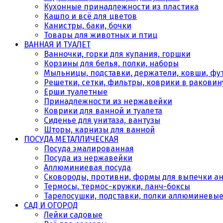
Кухонные принадлежности из пластика
Кашпо и всё для цветов
Канистры, баки, бочки
Товары для животных и птиц
ВАННАЯ И ТУАЛЕТ
Ванночки, горки для купания, горшки
Корзины для белья, полки, наборы
Мыльницы, подставки, держатели, ковши, фу
Решетки, сетки, фильтры, коврики в раковин
Ерши туалетные
Принадлежности из нержавейки
Коврики для ванной и туалета
Сиденье для унитаза, вантузы
Шторы, карнизы для ванной
ПОСУДА МЕТАЛЛИЧЕСКАЯ
Посуда эмалированная
Посуда из нержавейки
Аллюминиевая посуда
Сковороды, противни, формы для выпечки а
Термосы, термос-кружки, ланч-боксы
Тарелосушки, подставки, полки аллюминевы
САД И ОГОРОД
Лейки садовые