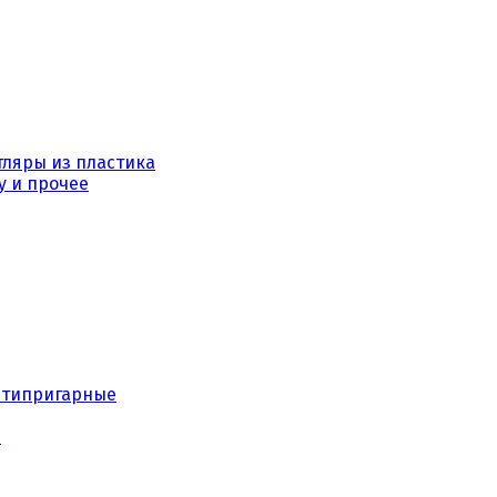
тляры из пластика
у и прочее
нтипригарные
е