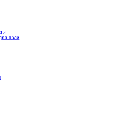
уды
для пола
ы