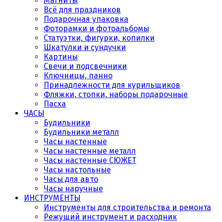
Магниты
Всё для праздников
Подарочная упаковка
Фоторамки и фотоальбомы
Статуэтки, фигурки, копилки
Шкатулки и сундучки
Картины
Свечи и подсвечники
Ключницы, панно
Принадлежности для курильщиков
Фляжки, стопки, наборы подарочные
Пасха
ЧАСЫ
Будильники
Будильники металл
Часы настенные
Часы настенные металл
Часы настенные СЮЖЕТ
Часы настольные
Часы для авто
Часы наручные
ИНСТРУМЕНТЫ
Инструменты для строительства и ремонта
Режущий инструмент и расходник