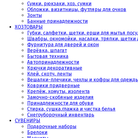
Сумки, рюкзаки, хоз. сумки
Обложки, визитницы, футляры для очков
Зонты
Банные принадлежности
ХОЗТОВАРЫ
Губки, салфетки, щетки, ерши для мытья пос
Швабры, окномойки, насадки, тряпки, щетки 
Фурнитура для дверей и окон
Верёвка, шпагат
Бытовая техника
Автопринадлежности
Крючки декоративные
Клей, скотч, ленты
Вешалки-плечики, чехлы и кофры для одежд
Коврики придверные
Крепёж, хомуты, изолента
Замочно-скобяные изделия
Принадлежности для обуви
Стирка, сушка,глажка и чистка белья
Снегоуборочный инвентарь
СУВЕНИРЫ
Подарочные наборы
Брелоки