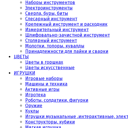
Наборы инструментов
Электроинструменты
Сверла, буры, биты
Слесарный инструмент
Крепежный инструмент и расходник
Измерительный инструмент
Шлифовально-зачистной инструмент
Столярный инструмент
Молотки, топоры, кувалды
Принадлежности для пайки и сварки
ЦВЕТЫ
Цветы в горшках
Цветы искусственные
ИГРУШКИ
Игровые наборы
Машины и техника
Активные игры
Игротека
Роботы, солдатики, фигурки
Оружие
Куклы
Игрушки музыкальные ,интерактивные, элек
Конструкторы, кубики
Мягкая игрушка