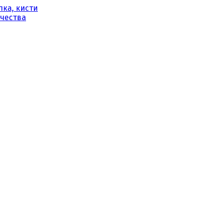
ка, кисти
рчества