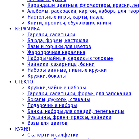
Карандаши цветные, фломастеры, краски, леп
Альбомы, раскраски, картон, наборы для тво
Настольные игры, карты, пазлы
Книги, прописи, обучающие книги
КЕРАМИКА
Тарелки, салатники
Блюда, формы, кастрюли
Вазы и горшки для цветов
Жаропрочная керамика
Наборы чайные, сервизы столовые
Чайники, сахарницы, банки
Наборы винные, пивные кружки
Кружки, бокалы
СТЕКЛО
Кружки, чайные наборы
Тарелки, салатники, формы для запекания
Бокалы, фужеры, стаканы
Подарочные наборы
Банки, наборы для специй, пепельницы
Кувшины, френч-прессы, чайники
Вазы для цветов
КУХНЯ
Скатерти и салфетки