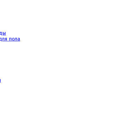
уды
для пола
ы