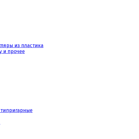
тляры из пластика
у и прочее
нтипригарные
е