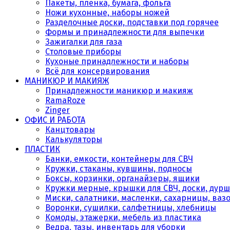
Пакеты, плёнка, бумага, фольга
Ножи кухонные, наборы ножей
Разделочные доски, подставки под горячее
Формы и принадлежности для выпечки
Зажигалки для газа
Столовые приборы
Кухоные принадлежности и наборы
Всё для консервирования
МАНИКЮР И МАКИЯЖ
Принадлежности маникюр и макияж
RamaRoze
Zinger
ОФИС И РАБОТА
Канцтовары
Калькуляторы
ПЛАСТИК
Банки, емкости, контейнеры для СВЧ
Кружки, стаканы, кувшины, подносы
Боксы, корзинки, органайзеры, ящики
Кружки мерные, крышки для СВЧ, доски, дурш
Миски, салатники, масленки, сахарницы, ваз
Воронки, сушилки, салфетницы, хлебницы
Комоды, этажерки, мебель из пластика
Ведра, тазы, инвентарь для уборки