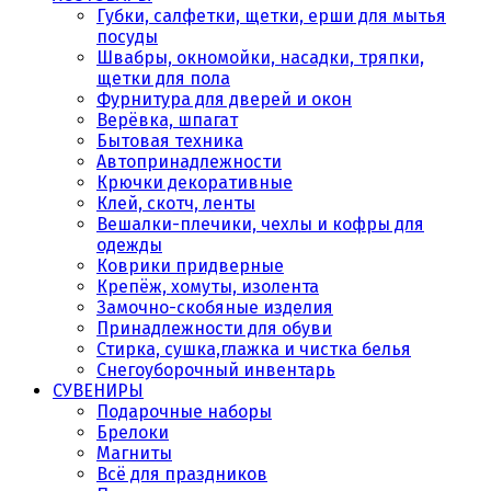
Губки, салфетки, щетки, ерши для мытья
посуды
Швабры, окномойки, насадки, тряпки,
щетки для пола
Фурнитура для дверей и окон
Верёвка, шпагат
Бытовая техника
Автопринадлежности
Крючки декоративные
Клей, скотч, ленты
Вешалки-плечики, чехлы и кофры для
одежды
Коврики придверные
Крепёж, хомуты, изолента
Замочно-скобяные изделия
Принадлежности для обуви
Стирка, сушка,глажка и чистка белья
Снегоуборочный инвентарь
СУВЕНИРЫ
Подарочные наборы
Брелоки
Магниты
Всё для праздников