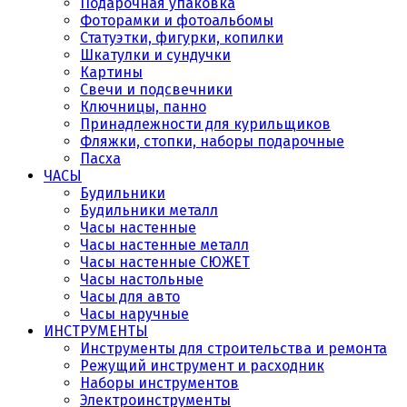
Подарочная упаковка
Фоторамки и фотоальбомы
Статуэтки, фигурки, копилки
Шкатулки и сундучки
Картины
Свечи и подсвечники
Ключницы, панно
Принадлежности для курильщиков
Фляжки, стопки, наборы подарочные
Пасха
ЧАСЫ
Будильники
Будильники металл
Часы настенные
Часы настенные металл
Часы настенные СЮЖЕТ
Часы настольные
Часы для авто
Часы наручные
ИНСТРУМЕНТЫ
Инструменты для строительства и ремонта
Режущий инструмент и расходник
Наборы инструментов
Электроинструменты