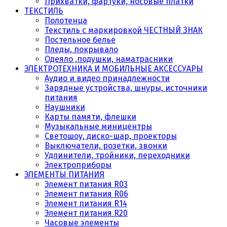
Прихватки, фартуки, носовые платки
ТЕКСТИЛЬ
Полотенца
Текстиль с маркировкой ЧЕСТНЫЙ ЗНАК
Постельное белье
Пледы, покрывало
Одеяло ,подушки, наматрасники
ЭЛЕКТРОТЕХНИКА И МОБИЛЬНЫЕ АКСЕССУАРЫ
Аудио и видео принадлежности
Зарядные устройства, шнуры, источники
питания
Наушники
Карты памяти, флешки
Музыкальные миницентры
Светошоу, диско-шар, проекторы
Выключатели, розетки, звонки
Удлинители, тройники, переходники
Электроприборы
ЭЛЕМЕНТЫ ПИТАНИЯ
Элемент питания R03
Элемент питания R06
Элемент питания R14
Элемент питания R20
Часовые элементы