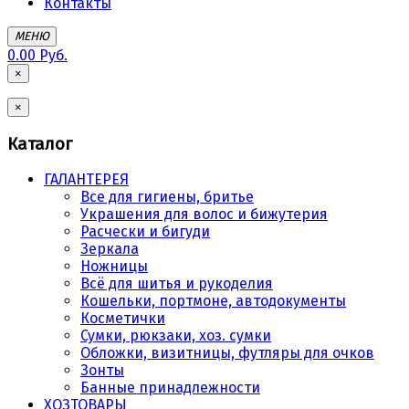
Контакты
МЕНЮ
0.00 Руб.
×
×
Каталог
ГАЛАНТЕРЕЯ
Все для гигиены, бритье
Украшения для волос и бижутерия
Расчески и бигуди
Зеркала
Ножницы
Всё для шитья и рукоделия
Кошельки, портмоне, автодокументы
Косметички
Сумки, рюкзаки, хоз. сумки
Обложки, визитницы, футляры для очков
Зонты
Банные принадлежности
ХОЗТОВАРЫ