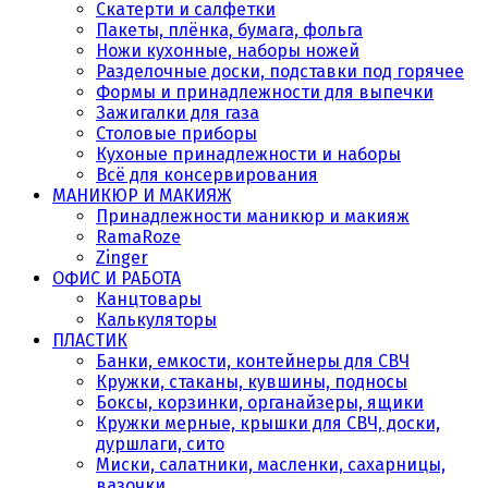
Скатерти и салфетки
Пакеты, плёнка, бумага, фольга
Ножи кухонные, наборы ножей
Разделочные доски, подставки под горячее
Формы и принадлежности для выпечки
Зажигалки для газа
Столовые приборы
Кухоные принадлежности и наборы
Всё для консервирования
МАНИКЮР И МАКИЯЖ
Принадлежности маникюр и макияж
RamaRoze
Zinger
ОФИС И РАБОТА
Канцтовары
Калькуляторы
ПЛАСТИК
Банки, емкости, контейнеры для СВЧ
Кружки, стаканы, кувшины, подносы
Боксы, корзинки, органайзеры, ящики
Кружки мерные, крышки для СВЧ, доски,
дуршлаги, сито
Миски, салатники, масленки, сахарницы,
вазочки