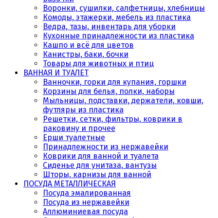
Воронки, сушилки, салфетницы, хлебницы
Комоды, этажерки, мебель из пластика
Ведра, тазы, инвентарь для уборки
Кухонные принадлежности из пластика
Кашпо и всё для цветов
Канистры, баки, бочки
Товары для животных и птиц
ВАННАЯ И ТУАЛЕТ
Ванночки, горки для купания, горшки
Корзины для белья, полки, наборы
Мыльницы, подставки, держатели, ковши,
футляры из пластика
Решетки, сетки, фильтры, коврики в
раковину и прочее
Ерши туалетные
Принадлежности из нержавейки
Коврики для ванной и туалета
Сиденье для унитаза, вантузы
Шторы, карнизы для ванной
ПОСУДА МЕТАЛЛИЧЕСКАЯ
Посуда эмалированная
Посуда из нержавейки
Аллюминиевая посуда