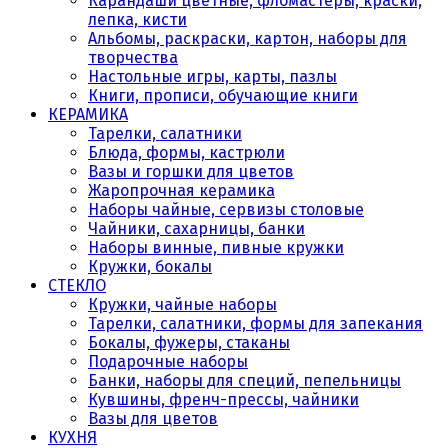
Карандаши цветные, фломастеры, краски,
лепка, кисти
Альбомы, раскраски, картон, наборы для
творчества
Настольные игры, карты, пазлы
Книги, прописи, обучающие книги
КЕРАМИКА
Тарелки, салатники
Блюда, формы, кастрюли
Вазы и горшки для цветов
Жаропрочная керамика
Наборы чайные, сервизы столовые
Чайники, сахарницы, банки
Наборы винные, пивные кружки
Кружки, бокалы
СТЕКЛО
Кружки, чайные наборы
Тарелки, салатники, формы для запекания
Бокалы, фужеры, стаканы
Подарочные наборы
Банки, наборы для специй, пепельницы
Кувшины, френч-прессы, чайники
Вазы для цветов
КУХНЯ