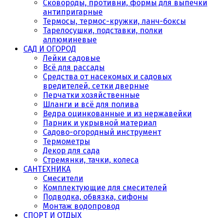
Сковороды, противни, формы для выпечки
антипригарные
Термосы, термос-кружки, ланч-боксы
Тарелосушки, подставки, полки
аллюминевые
САД И ОГОРОД
Лейки садовые
Всё для рассады
Средства от насекомых и садовых
вредителей, сетки дверные
Перчатки хозяйственные
Шланги и всё для полива
Ведра оцинкованные и из нержавейки
Парник и укрывной материал
Садово-огородный инструмент
Термометры
Декор для сада
Стремянки, тачки, колеса
САНТЕХНИКА
Смесители
Комплектующие для смесителей
Подводка, обвязка, сифоны
Монтаж водопровод
СПОРТ И ОТДЫХ