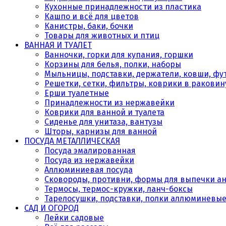
Кухонные принадлежности из пластика
Кашпо и всё для цветов
Канистры, баки, бочки
Товары для животных и птиц
ВАННАЯ И ТУАЛЕТ
Ванночки, горки для купания, горшки
Корзины для белья, полки, наборы
Мыльницы, подставки, держатели, ковши, фу
Решетки, сетки, фильтры, коврики в раковин
Ерши туалетные
Принадлежности из нержавейки
Коврики для ванной и туалета
Сиденье для унитаза, вантузы
Шторы, карнизы для ванной
ПОСУДА МЕТАЛЛИЧЕСКАЯ
Посуда эмалированная
Посуда из нержавейки
Аллюминиевая посуда
Сковороды, противни, формы для выпечки а
Термосы, термос-кружки, ланч-боксы
Тарелосушки, подставки, полки аллюминевы
САД И ОГОРОД
Лейки садовые