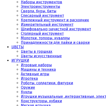
Наборы инструментов
Электроинструменты
Сверла, буры, биты
Слесарный инструмент
Крепежный инструмент и расходник
Измерительный инструмент
Шлифовально-зачистной инструмент
Столярный инструмент
Молотки, топоры, кувалды
Принадлежности для пайки и сварки
ЦВЕТЫ
Цветы в горшках
Цветы искусственные
ИГРУШКИ
Игровые наборы
Машины и техника
Активные игры
Игротека
Роботы, солдатики, фигурки
Оружие
Куклы
Игрушки музыкальные ,интерактивные, элек
Конструкторы, кубики
Мягкая игрушка