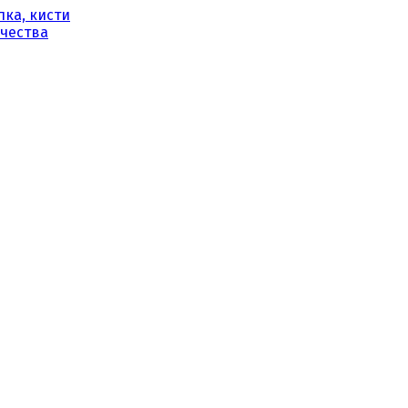
ка, кисти
рчества