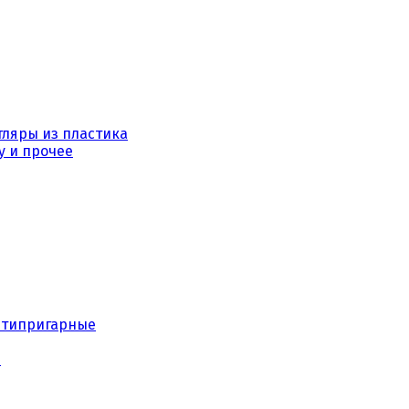
тляры из пластика
у и прочее
нтипригарные
е