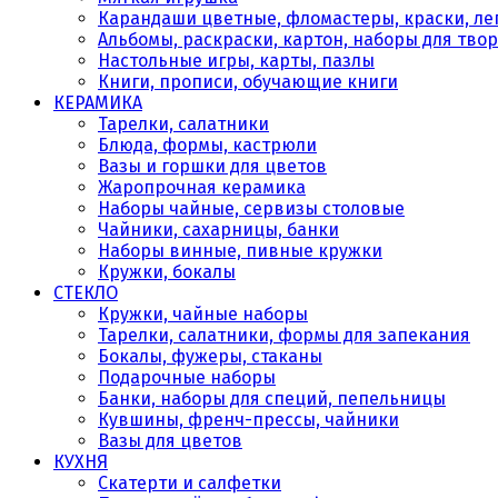
Карандаши цветные, фломастеры, краски, леп
Альбомы, раскраски, картон, наборы для тво
Настольные игры, карты, пазлы
Книги, прописи, обучающие книги
КЕРАМИКА
Тарелки, салатники
Блюда, формы, кастрюли
Вазы и горшки для цветов
Жаропрочная керамика
Наборы чайные, сервизы столовые
Чайники, сахарницы, банки
Наборы винные, пивные кружки
Кружки, бокалы
СТЕКЛО
Кружки, чайные наборы
Тарелки, салатники, формы для запекания
Бокалы, фужеры, стаканы
Подарочные наборы
Банки, наборы для специй, пепельницы
Кувшины, френч-прессы, чайники
Вазы для цветов
КУХНЯ
Скатерти и салфетки