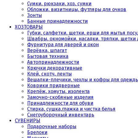
Сумки, рюкзаки, хоз. сумки
Обложки, визитницы, футляры для очков
Зонты
Банные принадлежности
ХОЗТОВАРЫ
Губки, салфетки, щетки, ерши для мытья пос
Швабры, окномойки, насадки, тряпки, щетки 
Фурнитура для дверей и окон
Верёвка, шпагат
Бытовая техника
Автопринадлежности
Крючки декоративные
Клей, скотч, ленты
Вешалки-плечики, чехлы и кофры для одежд
Коврики придверные
Крепёж, хомуты, изолента
Замочно-скобяные изделия
Принадлежности для обуви
Стирка, сушка,глажка и чистка белья
Снегоуборочный инвентарь
СУВЕНИРЫ
Подарочные наборы
Брелоки