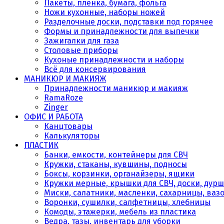
Пакеты, плёнка, бумага, фольга
Ножи кухонные, наборы ножей
Разделочные доски, подставки под горячее
Формы и принадлежности для выпечки
Зажигалки для газа
Столовые приборы
Кухоные принадлежности и наборы
Всё для консервирования
МАНИКЮР И МАКИЯЖ
Принадлежности маникюр и макияж
RamaRoze
Zinger
ОФИС И РАБОТА
Канцтовары
Калькуляторы
ПЛАСТИК
Банки, емкости, контейнеры для СВЧ
Кружки, стаканы, кувшины, подносы
Боксы, корзинки, органайзеры, ящики
Кружки мерные, крышки для СВЧ, доски, дурш
Миски, салатники, масленки, сахарницы, ваз
Воронки, сушилки, салфетницы, хлебницы
Комоды, этажерки, мебель из пластика
Ведра, тазы, инвентарь для уборки