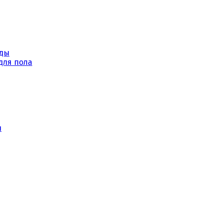
уды
для пола
ы