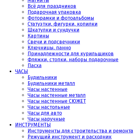
Магниты
Всё для праздников
Подарочная упаковка
Фоторамки и фотоальбомы
Статуэтки, фигурки, копилки
Шкатулки и сундучки
Картины
Свечи и подсвечники
Ключницы, панно
Принадлежности для курильщиков
Фляжки, стопки, наборы подарочные
Пасха
ЧАСЫ
Будильники
Будильники металл
Часы настенные
Часы настенные металл
Часы настенные СЮЖЕТ
Часы настольные
Часы для авто
Часы наручные
ИНСТРУМЕНТЫ
Инструменты для строительства и ремонта
Режущий инструмент и расходник