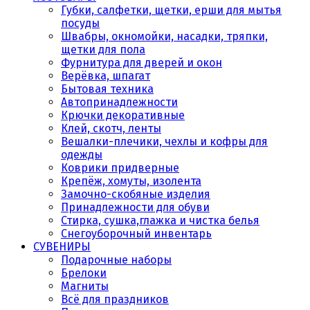
Губки, салфетки, щетки, ерши для мытья
посуды
Швабры, окномойки, насадки, тряпки,
щетки для пола
Фурнитура для дверей и окон
Верёвка, шпагат
Бытовая техника
Автопринадлежности
Крючки декоративные
Клей, скотч, ленты
Вешалки-плечики, чехлы и кофры для
одежды
Коврики придверные
Крепёж, хомуты, изолента
Замочно-скобяные изделия
Принадлежности для обуви
Стирка, сушка,глажка и чистка белья
Снегоуборочный инвентарь
СУВЕНИРЫ
Подарочные наборы
Брелоки
Магниты
Всё для праздников