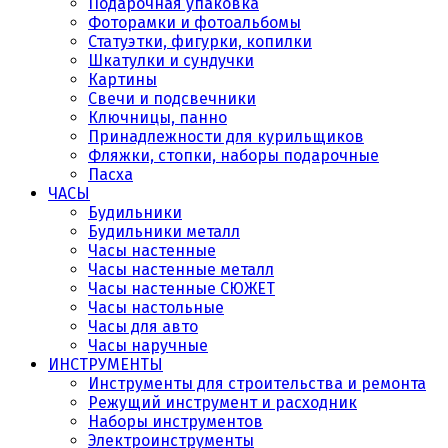
Подарочная упаковка
Фоторамки и фотоальбомы
Статуэтки, фигурки, копилки
Шкатулки и сундучки
Картины
Свечи и подсвечники
Ключницы, панно
Принадлежности для курильщиков
Фляжки, стопки, наборы подарочные
Пасха
ЧАСЫ
Будильники
Будильники металл
Часы настенные
Часы настенные металл
Часы настенные СЮЖЕТ
Часы настольные
Часы для авто
Часы наручные
ИНСТРУМЕНТЫ
Инструменты для строительства и ремонта
Режущий инструмент и расходник
Наборы инструментов
Электроинструменты