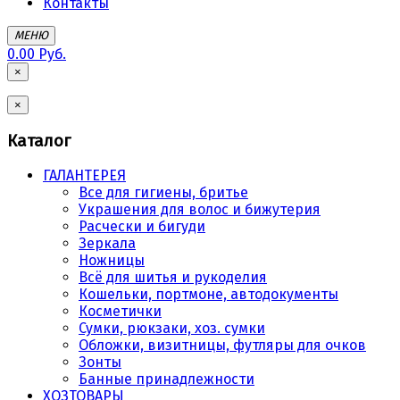
Контакты
МЕНЮ
0.00 Руб.
×
×
Каталог
ГАЛАНТЕРЕЯ
Все для гигиены, бритье
Украшения для волос и бижутерия
Расчески и бигуди
Зеркала
Ножницы
Всё для шитья и рукоделия
Кошельки, портмоне, автодокументы
Косметички
Сумки, рюкзаки, хоз. сумки
Обложки, визитницы, футляры для очков
Зонты
Банные принадлежности
ХОЗТОВАРЫ