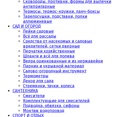
Сковороды, противни, формы для выпечки
антипригарные
Термосы, термос-кружки, ланч-боксы
Тарелосушки, подставки, полки
аллюминевые
САД И ОГОРОД
Лейки садовые
Всё для рассады
Средства от насекомых и садовых
вредителей, сетки дверные
Перчатки хозяйственные
Шланги и всё для полива
Ведра оцинкованные и из нержавейки
Парник и укрывной материал
Садово-огородный инструмент
Термометры
Декор для сада
Стремянки, тачки, колеса
САНТЕХНИКА
Смесители
Комплектующие для смесителей
Подводка, обвязка, сифоны
Монтаж водопровод
СПОРТ И ОТДЫХ