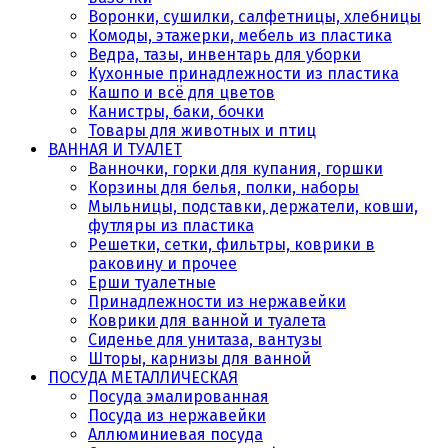
Воронки, сушилки, салфетницы, хлебницы
Комоды, этажерки, мебель из пластика
Ведра, тазы, инвентарь для уборки
Кухонные принадлежности из пластика
Кашпо и всё для цветов
Канистры, баки, бочки
Товары для животных и птиц
ВАННАЯ И ТУАЛЕТ
Ванночки, горки для купания, горшки
Корзины для белья, полки, наборы
Мыльницы, подставки, держатели, ковши,
футляры из пластика
Решетки, сетки, фильтры, коврики в
раковину и прочее
Ерши туалетные
Принадлежности из нержавейки
Коврики для ванной и туалета
Сиденье для унитаза, вантузы
Шторы, карнизы для ванной
ПОСУДА МЕТАЛЛИЧЕСКАЯ
Посуда эмалированная
Посуда из нержавейки
Аллюминиевая посуда