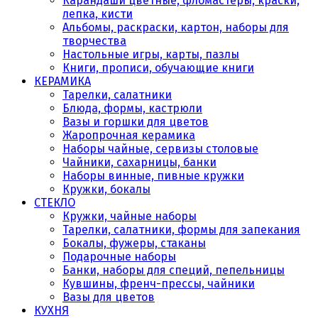
Карандаши цветные, фломастеры, краски,
лепка, кисти
Альбомы, раскраски, картон, наборы для
творчества
Настольные игры, карты, пазлы
Книги, прописи, обучающие книги
КЕРАМИКА
Тарелки, салатники
Блюда, формы, кастрюли
Вазы и горшки для цветов
Жаропрочная керамика
Наборы чайные, сервизы столовые
Чайники, сахарницы, банки
Наборы винные, пивные кружки
Кружки, бокалы
СТЕКЛО
Кружки, чайные наборы
Тарелки, салатники, формы для запекания
Бокалы, фужеры, стаканы
Подарочные наборы
Банки, наборы для специй, пепельницы
Кувшины, френч-прессы, чайники
Вазы для цветов
КУХНЯ