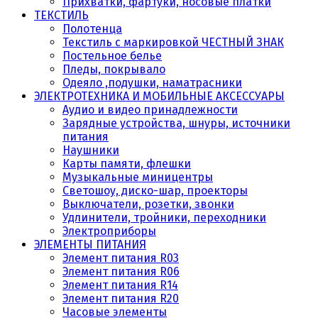
Прихватки, фартуки, носовые платки
ТЕКСТИЛЬ
Полотенца
Текстиль с маркировкой ЧЕСТНЫЙ ЗНАК
Постельное белье
Пледы, покрывало
Одеяло ,подушки, наматрасники
ЭЛЕКТРОТЕХНИКА И МОБИЛЬНЫЕ АКСЕССУАРЫ
Аудио и видео принадлежности
Зарядные устройства, шнуры, источники
питания
Наушники
Карты памяти, флешки
Музыкальные миницентры
Светошоу, диско-шар, проекторы
Выключатели, розетки, звонки
Удлинители, тройники, переходники
Электроприборы
ЭЛЕМЕНТЫ ПИТАНИЯ
Элемент питания R03
Элемент питания R06
Элемент питания R14
Элемент питания R20
Часовые элементы