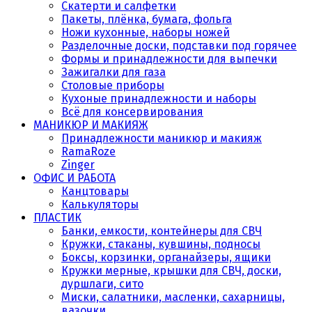
Скатерти и салфетки
Пакеты, плёнка, бумага, фольга
Ножи кухонные, наборы ножей
Разделочные доски, подставки под горячее
Формы и принадлежности для выпечки
Зажигалки для газа
Столовые приборы
Кухоные принадлежности и наборы
Всё для консервирования
МАНИКЮР И МАКИЯЖ
Принадлежности маникюр и макияж
RamaRoze
Zinger
ОФИС И РАБОТА
Канцтовары
Калькуляторы
ПЛАСТИК
Банки, емкости, контейнеры для СВЧ
Кружки, стаканы, кувшины, подносы
Боксы, корзинки, органайзеры, ящики
Кружки мерные, крышки для СВЧ, доски,
дуршлаги, сито
Миски, салатники, масленки, сахарницы,
вазочки