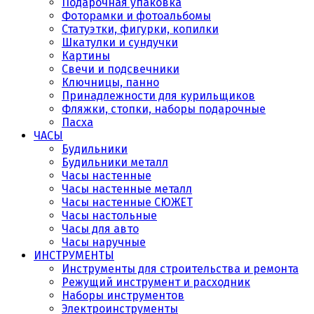
Подарочная упаковка
Фоторамки и фотоальбомы
Статуэтки, фигурки, копилки
Шкатулки и сундучки
Картины
Свечи и подсвечники
Ключницы, панно
Принадлежности для курильщиков
Фляжки, стопки, наборы подарочные
Пасха
ЧАСЫ
Будильники
Будильники металл
Часы настенные
Часы настенные металл
Часы настенные СЮЖЕТ
Часы настольные
Часы для авто
Часы наручные
ИНСТРУМЕНТЫ
Инструменты для строительства и ремонта
Режущий инструмент и расходник
Наборы инструментов
Электроинструменты