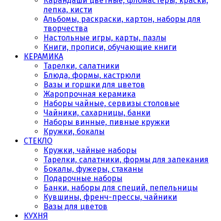
Карандаши цветные, фломастеры, краски,
лепка, кисти
Альбомы, раскраски, картон, наборы для
творчества
Настольные игры, карты, пазлы
Книги, прописи, обучающие книги
КЕРАМИКА
Тарелки, салатники
Блюда, формы, кастрюли
Вазы и горшки для цветов
Жаропрочная керамика
Наборы чайные, сервизы столовые
Чайники, сахарницы, банки
Наборы винные, пивные кружки
Кружки, бокалы
СТЕКЛО
Кружки, чайные наборы
Тарелки, салатники, формы для запекания
Бокалы, фужеры, стаканы
Подарочные наборы
Банки, наборы для специй, пепельницы
Кувшины, френч-прессы, чайники
Вазы для цветов
КУХНЯ