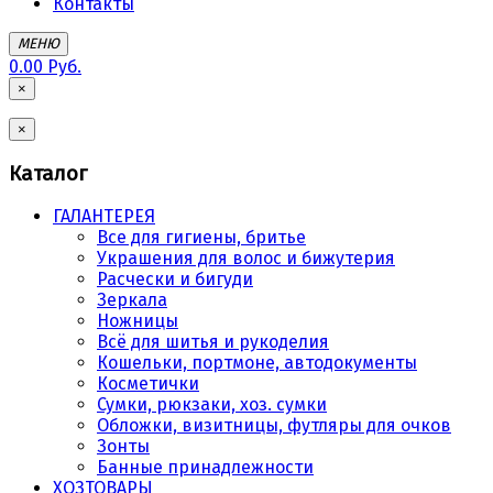
Контакты
МЕНЮ
0.00 Руб.
×
×
Каталог
ГАЛАНТЕРЕЯ
Все для гигиены, бритье
Украшения для волос и бижутерия
Расчески и бигуди
Зеркала
Ножницы
Всё для шитья и рукоделия
Кошельки, портмоне, автодокументы
Косметички
Сумки, рюкзаки, хоз. сумки
Обложки, визитницы, футляры для очков
Зонты
Банные принадлежности
ХОЗТОВАРЫ