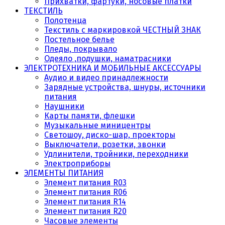
Прихватки, фартуки, носовые платки
ТЕКСТИЛЬ
Полотенца
Текстиль с маркировкой ЧЕСТНЫЙ ЗНАК
Постельное белье
Пледы, покрывало
Одеяло ,подушки, наматрасники
ЭЛЕКТРОТЕХНИКА И МОБИЛЬНЫЕ АКСЕССУАРЫ
Аудио и видео принадлежности
Зарядные устройства, шнуры, источники
питания
Наушники
Карты памяти, флешки
Музыкальные миницентры
Светошоу, диско-шар, проекторы
Выключатели, розетки, звонки
Удлинители, тройники, переходники
Электроприборы
ЭЛЕМЕНТЫ ПИТАНИЯ
Элемент питания R03
Элемент питания R06
Элемент питания R14
Элемент питания R20
Часовые элементы