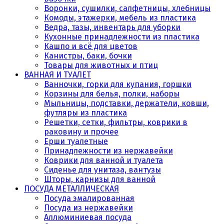
Воронки, сушилки, салфетницы, хлебницы
Комоды, этажерки, мебель из пластика
Ведра, тазы, инвентарь для уборки
Кухонные принадлежности из пластика
Кашпо и всё для цветов
Канистры, баки, бочки
Товары для животных и птиц
ВАННАЯ И ТУАЛЕТ
Ванночки, горки для купания, горшки
Корзины для белья, полки, наборы
Мыльницы, подставки, держатели, ковши,
футляры из пластика
Решетки, сетки, фильтры, коврики в
раковину и прочее
Ерши туалетные
Принадлежности из нержавейки
Коврики для ванной и туалета
Сиденье для унитаза, вантузы
Шторы, карнизы для ванной
ПОСУДА МЕТАЛЛИЧЕСКАЯ
Посуда эмалированная
Посуда из нержавейки
Аллюминиевая посуда