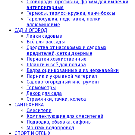
Сковороды, противни, формы для выпечки
антипригарные
Термосы, термос-кружки, ланч-боксы
Тарелосушки, подставки, полки
аллюминевые
САД И ОГОРОД
Лейки садовые
Всё для рассады
Средства от насекомых и садовых
вредителей, сетки дверные
Перчатки хозяйственные
Шланги и всё для полива
Ведра оцинкованные и из нержавейки
Парник и укрывной материал
Садово-огородный инструмент
Термометры
Декор для сада
Стремянки, тачки, колеса
САНТЕХНИКА
Смесители
Комплектующие для смесителей
Подводка, обвязка, сифоны
Монтаж водопровод
СПОРТ И ОТДЫХ