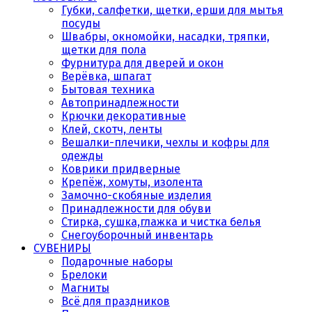
Губки, салфетки, щетки, ерши для мытья
посуды
Швабры, окномойки, насадки, тряпки,
щетки для пола
Фурнитура для дверей и окон
Верёвка, шпагат
Бытовая техника
Автопринадлежности
Крючки декоративные
Клей, скотч, ленты
Вешалки-плечики, чехлы и кофры для
одежды
Коврики придверные
Крепёж, хомуты, изолента
Замочно-скобяные изделия
Принадлежности для обуви
Стирка, сушка,глажка и чистка белья
Снегоуборочный инвентарь
СУВЕНИРЫ
Подарочные наборы
Брелоки
Магниты
Всё для праздников