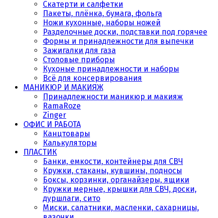
Скатерти и салфетки
Пакеты, плёнка, бумага, фольга
Ножи кухонные, наборы ножей
Разделочные доски, подставки под горячее
Формы и принадлежности для выпечки
Зажигалки для газа
Столовые приборы
Кухоные принадлежности и наборы
Всё для консервирования
МАНИКЮР И МАКИЯЖ
Принадлежности маникюр и макияж
RamaRoze
Zinger
ОФИС И РАБОТА
Канцтовары
Калькуляторы
ПЛАСТИК
Банки, емкости, контейнеры для СВЧ
Кружки, стаканы, кувшины, подносы
Боксы, корзинки, органайзеры, ящики
Кружки мерные, крышки для СВЧ, доски,
дуршлаги, сито
Миски, салатники, масленки, сахарницы,
вазочки