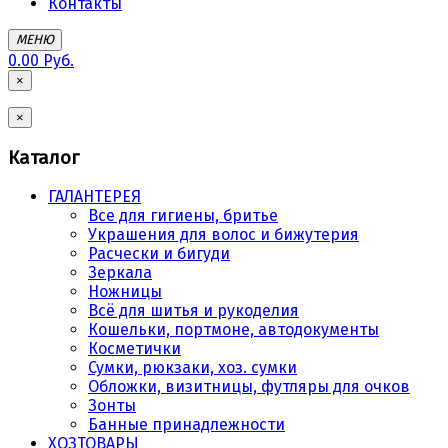
Контакты
МЕНЮ
0.00 Руб.
×
×
Каталог
ГАЛАНТЕРЕЯ
Все для гигиены, бритье
Украшения для волос и бижутерия
Расчески и бигуди
Зеркала
Ножницы
Всё для шитья и рукоделия
Кошельки, портмоне, автодокументы
Косметички
Сумки, рюкзаки, хоз. сумки
Обложки, визитницы, футляры для очков
Зонты
Банные принадлежности
ХОЗТОВАРЫ