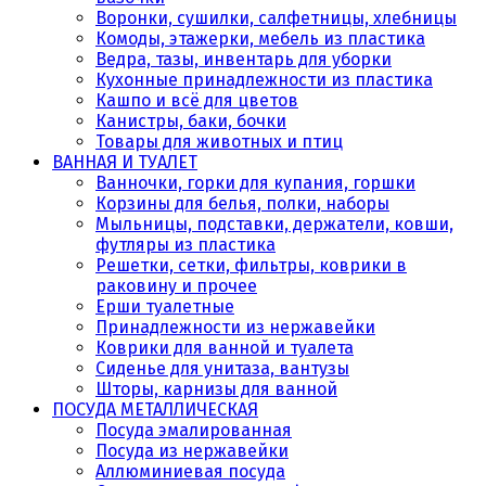
Воронки, сушилки, салфетницы, хлебницы
Комоды, этажерки, мебель из пластика
Ведра, тазы, инвентарь для уборки
Кухонные принадлежности из пластика
Кашпо и всё для цветов
Канистры, баки, бочки
Товары для животных и птиц
ВАННАЯ И ТУАЛЕТ
Ванночки, горки для купания, горшки
Корзины для белья, полки, наборы
Мыльницы, подставки, держатели, ковши,
футляры из пластика
Решетки, сетки, фильтры, коврики в
раковину и прочее
Ерши туалетные
Принадлежности из нержавейки
Коврики для ванной и туалета
Сиденье для унитаза, вантузы
Шторы, карнизы для ванной
ПОСУДА МЕТАЛЛИЧЕСКАЯ
Посуда эмалированная
Посуда из нержавейки
Аллюминиевая посуда