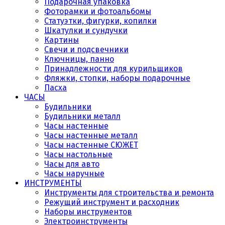
Подарочная упаковка
Фоторамки и фотоальбомы
Статуэтки, фигурки, копилки
Шкатулки и сундучки
Картины
Свечи и подсвечники
Ключницы, панно
Принадлежности для курильщиков
Фляжки, стопки, наборы подарочные
Пасха
ЧАСЫ
Будильники
Будильники металл
Часы настенные
Часы настенные металл
Часы настенные СЮЖЕТ
Часы настольные
Часы для авто
Часы наручные
ИНСТРУМЕНТЫ
Инструменты для строительства и ремонта
Режущий инструмент и расходник
Наборы инструментов
Электроинструменты