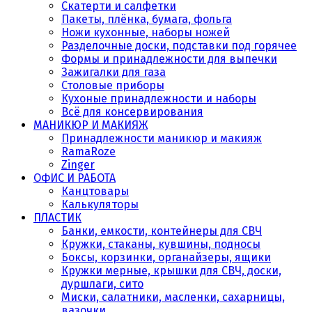
Скатерти и салфетки
Пакеты, плёнка, бумага, фольга
Ножи кухонные, наборы ножей
Разделочные доски, подставки под горячее
Формы и принадлежности для выпечки
Зажигалки для газа
Столовые приборы
Кухоные принадлежности и наборы
Всё для консервирования
МАНИКЮР И МАКИЯЖ
Принадлежности маникюр и макияж
RamaRoze
Zinger
ОФИС И РАБОТА
Канцтовары
Калькуляторы
ПЛАСТИК
Банки, емкости, контейнеры для СВЧ
Кружки, стаканы, кувшины, подносы
Боксы, корзинки, органайзеры, ящики
Кружки мерные, крышки для СВЧ, доски,
дуршлаги, сито
Миски, салатники, масленки, сахарницы,
вазочки