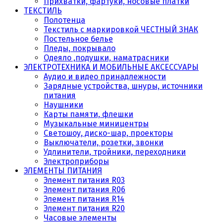
Прихватки, фартуки, носовые платки
ТЕКСТИЛЬ
Полотенца
Текстиль с маркировкой ЧЕСТНЫЙ ЗНАК
Постельное белье
Пледы, покрывало
Одеяло ,подушки, наматрасники
ЭЛЕКТРОТЕХНИКА И МОБИЛЬНЫЕ АКСЕССУАРЫ
Аудио и видео принадлежности
Зарядные устройства, шнуры, источники
питания
Наушники
Карты памяти, флешки
Музыкальные миницентры
Светошоу, диско-шар, проекторы
Выключатели, розетки, звонки
Удлинители, тройники, переходники
Электроприборы
ЭЛЕМЕНТЫ ПИТАНИЯ
Элемент питания R03
Элемент питания R06
Элемент питания R14
Элемент питания R20
Часовые элементы