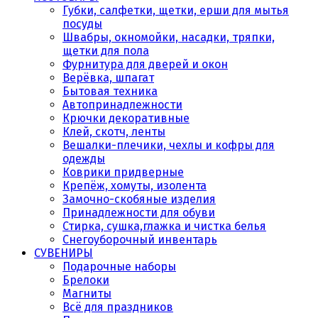
Губки, салфетки, щетки, ерши для мытья
посуды
Швабры, окномойки, насадки, тряпки,
щетки для пола
Фурнитура для дверей и окон
Верёвка, шпагат
Бытовая техника
Автопринадлежности
Крючки декоративные
Клей, скотч, ленты
Вешалки-плечики, чехлы и кофры для
одежды
Коврики придверные
Крепёж, хомуты, изолента
Замочно-скобяные изделия
Принадлежности для обуви
Стирка, сушка,глажка и чистка белья
Снегоуборочный инвентарь
СУВЕНИРЫ
Подарочные наборы
Брелоки
Магниты
Всё для праздников