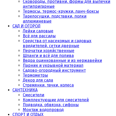
Сковороды, противни, формы для выпечки
антипригарные
Термосы, термос-кружки, ланч-боксы
Тарелосушки, подставки, полки
аллюминевые
САД И ОГОРОД
Лейки садовые
Всё для рассады
Средства от насекомых и садовых
вредителей, сетки дверные
Перчатки хозяйственные
Шланги и всё для полива
Ведра оцинкованные и из нержавейки
Парник и укрывной материал
Садово-огородный инструмент
Термометры
Декор для сада
Стремянки, тачки, колеса
САНТЕХНИКА
Смесители
Комплектующие для смесителей
Подводка, обвязка, сифоны
Монтаж водопровод
СПОРТ И ОТДЫХ