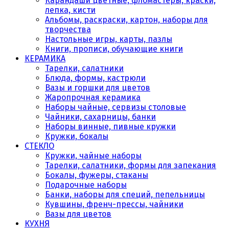
Карандаши цветные, фломастеры, краски,
лепка, кисти
Альбомы, раскраски, картон, наборы для
творчества
Настольные игры, карты, пазлы
Книги, прописи, обучающие книги
КЕРАМИКА
Тарелки, салатники
Блюда, формы, кастрюли
Вазы и горшки для цветов
Жаропрочная керамика
Наборы чайные, сервизы столовые
Чайники, сахарницы, банки
Наборы винные, пивные кружки
Кружки, бокалы
СТЕКЛО
Кружки, чайные наборы
Тарелки, салатники, формы для запекания
Бокалы, фужеры, стаканы
Подарочные наборы
Банки, наборы для специй, пепельницы
Кувшины, френч-прессы, чайники
Вазы для цветов
КУХНЯ