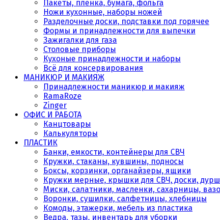
Пакеты, плёнка, бумага, фольга
Ножи кухонные, наборы ножей
Разделочные доски, подставки под горячее
Формы и принадлежности для выпечки
Зажигалки для газа
Столовые приборы
Кухоные принадлежности и наборы
Всё для консервирования
МАНИКЮР И МАКИЯЖ
Принадлежности маникюр и макияж
RamaRoze
Zinger
ОФИС И РАБОТА
Канцтовары
Калькуляторы
ПЛАСТИК
Банки, емкости, контейнеры для СВЧ
Кружки, стаканы, кувшины, подносы
Боксы, корзинки, органайзеры, ящики
Кружки мерные, крышки для СВЧ, доски, дурш
Миски, салатники, масленки, сахарницы, ваз
Воронки, сушилки, салфетницы, хлебницы
Комоды, этажерки, мебель из пластика
Ведра, тазы, инвентарь для уборки