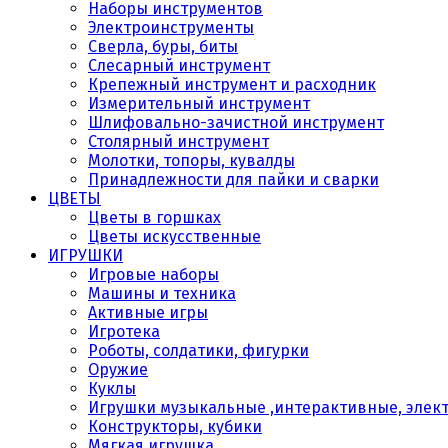
Наборы инструментов
Электроинструменты
Сверла, буры, биты
Слесарный инструмент
Крепежный инструмент и расходник
Измерительный инструмент
Шлифовально-зачистной инструмент
Столярный инструмент
Молотки, топоры, кувалды
Принадлежности для пайки и сварки
ЦВЕТЫ
Цветы в горшках
Цветы искусственные
ИГРУШКИ
Игровые наборы
Машины и техника
Активные игры
Игротека
Роботы, солдатики, фигурки
Оружие
Куклы
Игрушки музыкальные ,интерактивные, элек
Конструкторы, кубики
Мягкая игрушка