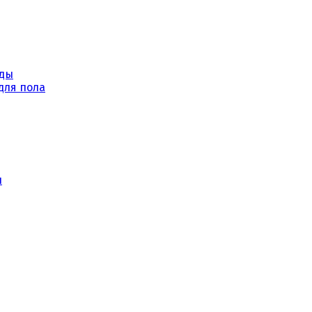
уды
для пола
ы