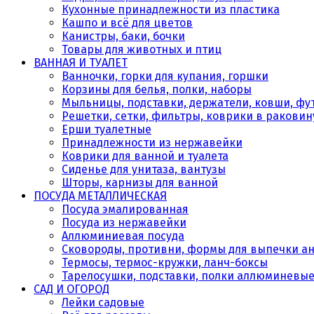
Кухонные принадлежности из пластика
Кашпо и всё для цветов
Канистры, баки, бочки
Товары для животных и птиц
ВАННАЯ И ТУАЛЕТ
Ванночки, горки для купания, горшки
Корзины для белья, полки, наборы
Мыльницы, подставки, держатели, ковши, фу
Решетки, сетки, фильтры, коврики в раковин
Ерши туалетные
Принадлежности из нержавейки
Коврики для ванной и туалета
Сиденье для унитаза, вантузы
Шторы, карнизы для ванной
ПОСУДА МЕТАЛЛИЧЕСКАЯ
Посуда эмалированная
Посуда из нержавейки
Аллюминиевая посуда
Сковороды, противни, формы для выпечки а
Термосы, термос-кружки, ланч-боксы
Тарелосушки, подставки, полки аллюминевы
САД И ОГОРОД
Лейки садовые