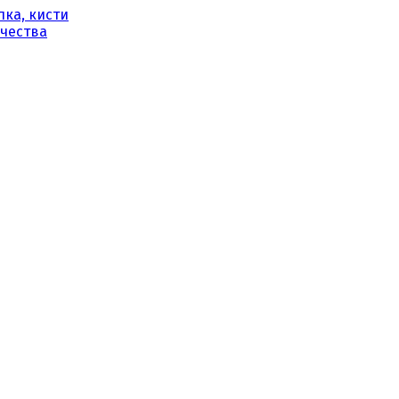
ка, кисти
рчества