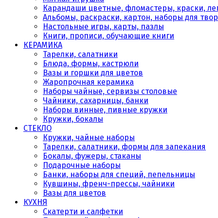
Карандаши цветные, фломастеры, краски, леп
Альбомы, раскраски, картон, наборы для тво
Настольные игры, карты, пазлы
Книги, прописи, обучающие книги
КЕРАМИКА
Тарелки, салатники
Блюда, формы, кастрюли
Вазы и горшки для цветов
Жаропрочная керамика
Наборы чайные, сервизы столовые
Чайники, сахарницы, банки
Наборы винные, пивные кружки
Кружки, бокалы
СТЕКЛО
Кружки, чайные наборы
Тарелки, салатники, формы для запекания
Бокалы, фужеры, стаканы
Подарочные наборы
Банки, наборы для специй, пепельницы
Кувшины, френч-прессы, чайники
Вазы для цветов
КУХНЯ
Скатерти и салфетки