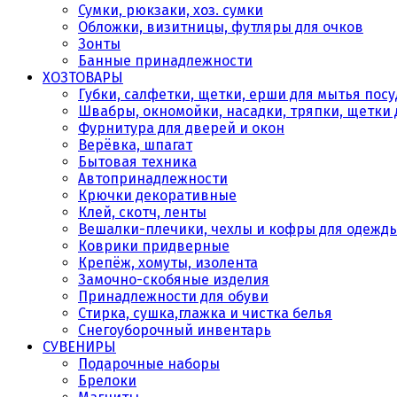
Сумки, рюкзаки, хоз. сумки
Обложки, визитницы, футляры для очков
Зонты
Банные принадлежности
ХОЗТОВАРЫ
Губки, салфетки, щетки, ерши для мытья пос
Швабры, окномойки, насадки, тряпки, щетки 
Фурнитура для дверей и окон
Верёвка, шпагат
Бытовая техника
Автопринадлежности
Крючки декоративные
Клей, скотч, ленты
Вешалки-плечики, чехлы и кофры для одежд
Коврики придверные
Крепёж, хомуты, изолента
Замочно-скобяные изделия
Принадлежности для обуви
Стирка, сушка,глажка и чистка белья
Снегоуборочный инвентарь
СУВЕНИРЫ
Подарочные наборы
Брелоки