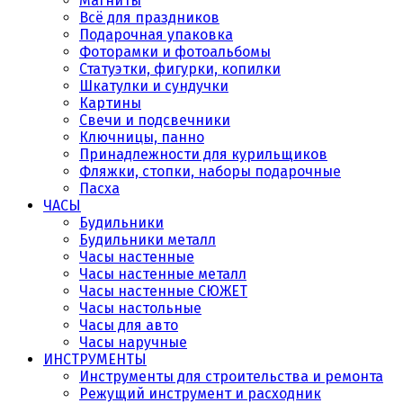
Магниты
Всё для праздников
Подарочная упаковка
Фоторамки и фотоальбомы
Статуэтки, фигурки, копилки
Шкатулки и сундучки
Картины
Свечи и подсвечники
Ключницы, панно
Принадлежности для курильщиков
Фляжки, стопки, наборы подарочные
Пасха
ЧАСЫ
Будильники
Будильники металл
Часы настенные
Часы настенные металл
Часы настенные СЮЖЕТ
Часы настольные
Часы для авто
Часы наручные
ИНСТРУМЕНТЫ
Инструменты для строительства и ремонта
Режущий инструмент и расходник