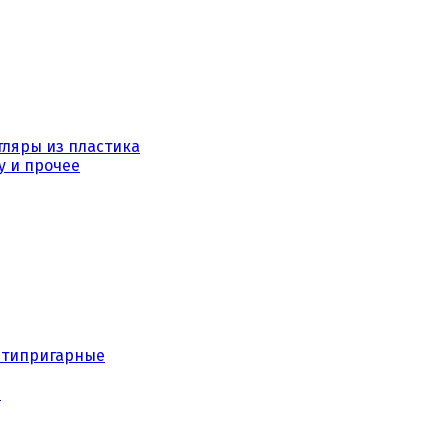
тляры из пластика
у и прочее
нтипригарные
е