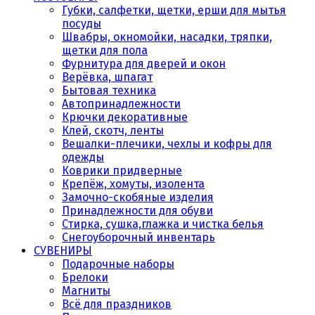
Губки, салфетки, щетки, ерши для мытья
посуды
Швабры, окномойки, насадки, тряпки,
щетки для пола
Фурнитура для дверей и окон
Верёвка, шпагат
Бытовая техника
Автопринадлежности
Крючки декоративные
Клей, скотч, ленты
Вешалки-плечики, чехлы и кофры для
одежды
Коврики придверные
Крепёж, хомуты, изолента
Замочно-скобяные изделия
Принадлежности для обуви
Стирка, сушка,глажка и чистка белья
Снегоуборочный инвентарь
СУВЕНИРЫ
Подарочные наборы
Брелоки
Магниты
Всё для праздников