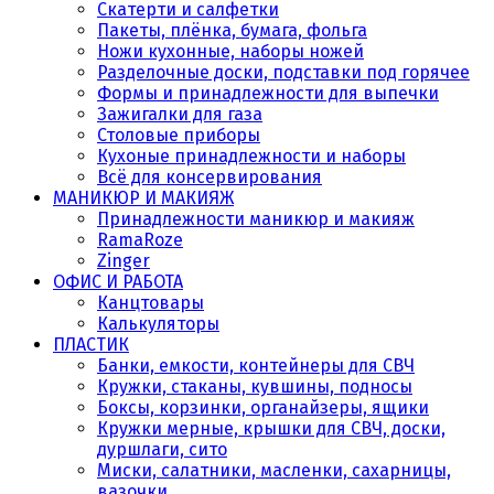
Скатерти и салфетки
Пакеты, плёнка, бумага, фольга
Ножи кухонные, наборы ножей
Разделочные доски, подставки под горячее
Формы и принадлежности для выпечки
Зажигалки для газа
Столовые приборы
Кухоные принадлежности и наборы
Всё для консервирования
МАНИКЮР И МАКИЯЖ
Принадлежности маникюр и макияж
RamaRoze
Zinger
ОФИС И РАБОТА
Канцтовары
Калькуляторы
ПЛАСТИК
Банки, емкости, контейнеры для СВЧ
Кружки, стаканы, кувшины, подносы
Боксы, корзинки, органайзеры, ящики
Кружки мерные, крышки для СВЧ, доски,
дуршлаги, сито
Миски, салатники, масленки, сахарницы,
вазочки