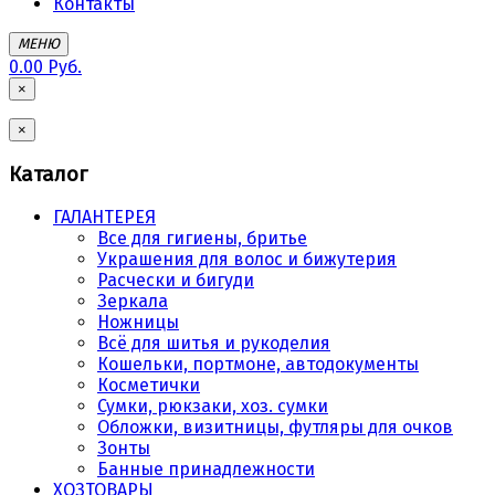
Контакты
МЕНЮ
0.00 Руб.
×
×
Каталог
ГАЛАНТЕРЕЯ
Все для гигиены, бритье
Украшения для волос и бижутерия
Расчески и бигуди
Зеркала
Ножницы
Всё для шитья и рукоделия
Кошельки, портмоне, автодокументы
Косметички
Сумки, рюкзаки, хоз. сумки
Обложки, визитницы, футляры для очков
Зонты
Банные принадлежности
ХОЗТОВАРЫ