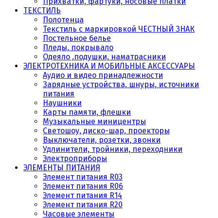
Прихватки, фартуки, носовые платки
ТЕКСТИЛЬ
Полотенца
Текстиль с маркировкой ЧЕСТНЫЙ ЗНАК
Постельное белье
Пледы, покрывало
Одеяло ,подушки, наматрасники
ЭЛЕКТРОТЕХНИКА И МОБИЛЬНЫЕ АКСЕССУАРЫ
Аудио и видео принадлежности
Зарядные устройства, шнуры, источники
питания
Наушники
Карты памяти, флешки
Музыкальные миницентры
Светошоу, диско-шар, проекторы
Выключатели, розетки, звонки
Удлинители, тройники, переходники
Электроприборы
ЭЛЕМЕНТЫ ПИТАНИЯ
Элемент питания R03
Элемент питания R06
Элемент питания R14
Элемент питания R20
Часовые элементы