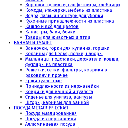
Воронки, сушилки, салфетницы, хлебницы
Комоды, этажерки, мебель из пластика
Ведра, тазы, инвентарь для уборки
Кухонные принадлежности из пластика
Кашпо и всё для цветов
Канистры, баки, бочки
Товары для животных и птиц
ВАННАЯ И ТУАЛЕТ
Ванночки, горки для купания, горшки
Корзины для белья, полки, наборы
Мыльницы, подставки, держатели, ковши,
футляры из пластика
Решетки, сетки, фильтры, коврики в
раковину и прочее
Ерши туалетные
Принадлежности из нержавейки
Коврики для ванной и туалета
Сиденье для унитаза, вантузы
Шторы, карнизы для ванной
ПОСУДА МЕТАЛЛИЧЕСКАЯ
Посуда эмалированная
Посуда из нержавейки
Аллюминиевая посуда