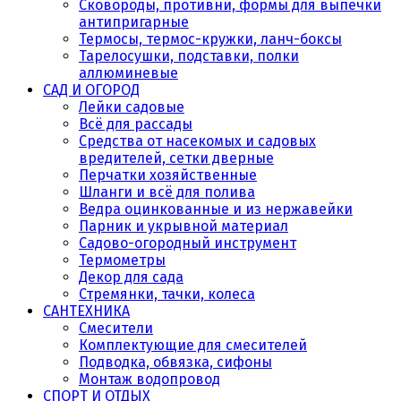
Сковороды, противни, формы для выпечки
антипригарные
Термосы, термос-кружки, ланч-боксы
Тарелосушки, подставки, полки
аллюминевые
САД И ОГОРОД
Лейки садовые
Всё для рассады
Средства от насекомых и садовых
вредителей, сетки дверные
Перчатки хозяйственные
Шланги и всё для полива
Ведра оцинкованные и из нержавейки
Парник и укрывной материал
Садово-огородный инструмент
Термометры
Декор для сада
Стремянки, тачки, колеса
САНТЕХНИКА
Смесители
Комплектующие для смесителей
Подводка, обвязка, сифоны
Монтаж водопровод
СПОРТ И ОТДЫХ