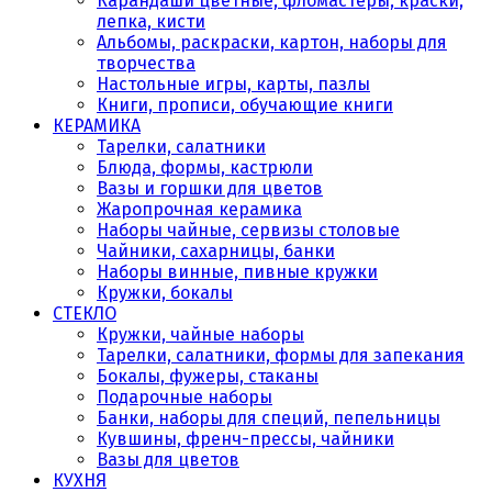
Карандаши цветные, фломастеры, краски,
лепка, кисти
Альбомы, раскраски, картон, наборы для
творчества
Настольные игры, карты, пазлы
Книги, прописи, обучающие книги
КЕРАМИКА
Тарелки, салатники
Блюда, формы, кастрюли
Вазы и горшки для цветов
Жаропрочная керамика
Наборы чайные, сервизы столовые
Чайники, сахарницы, банки
Наборы винные, пивные кружки
Кружки, бокалы
СТЕКЛО
Кружки, чайные наборы
Тарелки, салатники, формы для запекания
Бокалы, фужеры, стаканы
Подарочные наборы
Банки, наборы для специй, пепельницы
Кувшины, френч-прессы, чайники
Вазы для цветов
КУХНЯ