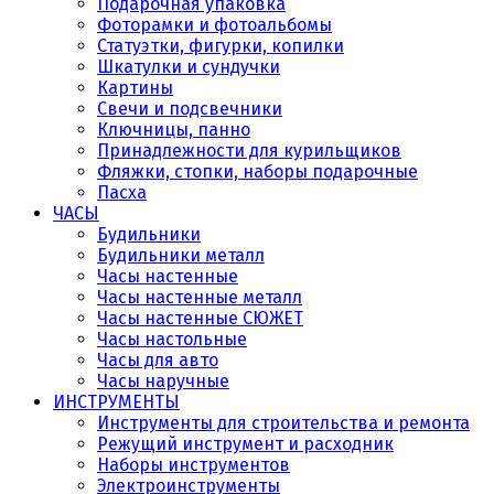
Подарочная упаковка
Фоторамки и фотоальбомы
Статуэтки, фигурки, копилки
Шкатулки и сундучки
Картины
Свечи и подсвечники
Ключницы, панно
Принадлежности для курильщиков
Фляжки, стопки, наборы подарочные
Пасха
ЧАСЫ
Будильники
Будильники металл
Часы настенные
Часы настенные металл
Часы настенные СЮЖЕТ
Часы настольные
Часы для авто
Часы наручные
ИНСТРУМЕНТЫ
Инструменты для строительства и ремонта
Режущий инструмент и расходник
Наборы инструментов
Электроинструменты