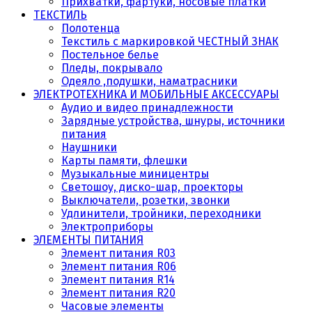
Прихватки, фартуки, носовые платки
ТЕКСТИЛЬ
Полотенца
Текстиль с маркировкой ЧЕСТНЫЙ ЗНАК
Постельное белье
Пледы, покрывало
Одеяло ,подушки, наматрасники
ЭЛЕКТРОТЕХНИКА И МОБИЛЬНЫЕ АКСЕССУАРЫ
Аудио и видео принадлежности
Зарядные устройства, шнуры, источники
питания
Наушники
Карты памяти, флешки
Музыкальные миницентры
Светошоу, диско-шар, проекторы
Выключатели, розетки, звонки
Удлинители, тройники, переходники
Электроприборы
ЭЛЕМЕНТЫ ПИТАНИЯ
Элемент питания R03
Элемент питания R06
Элемент питания R14
Элемент питания R20
Часовые элементы