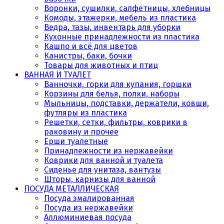
Воронки, сушилки, салфетницы, хлебницы
Комоды, этажерки, мебель из пластика
Ведра, тазы, инвентарь для уборки
Кухонные принадлежности из пластика
Кашпо и всё для цветов
Канистры, баки, бочки
Товары для животных и птиц
ВАННАЯ И ТУАЛЕТ
Ванночки, горки для купания, горшки
Корзины для белья, полки, наборы
Мыльницы, подставки, держатели, ковши,
футляры из пластика
Решетки, сетки, фильтры, коврики в
раковину и прочее
Ерши туалетные
Принадлежности из нержавейки
Коврики для ванной и туалета
Сиденье для унитаза, вантузы
Шторы, карнизы для ванной
ПОСУДА МЕТАЛЛИЧЕСКАЯ
Посуда эмалированная
Посуда из нержавейки
Аллюминиевая посуда