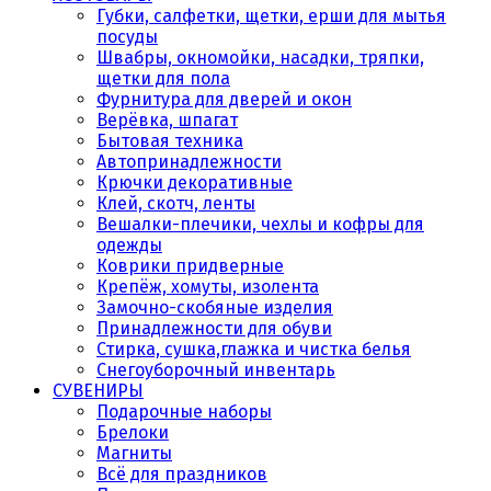
Губки, салфетки, щетки, ерши для мытья
посуды
Швабры, окномойки, насадки, тряпки,
щетки для пола
Фурнитура для дверей и окон
Верёвка, шпагат
Бытовая техника
Автопринадлежности
Крючки декоративные
Клей, скотч, ленты
Вешалки-плечики, чехлы и кофры для
одежды
Коврики придверные
Крепёж, хомуты, изолента
Замочно-скобяные изделия
Принадлежности для обуви
Стирка, сушка,глажка и чистка белья
Снегоуборочный инвентарь
СУВЕНИРЫ
Подарочные наборы
Брелоки
Магниты
Всё для праздников