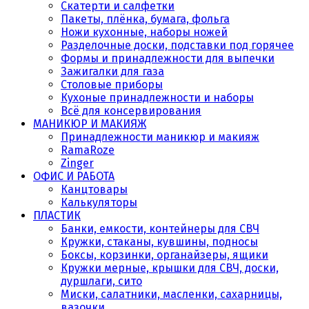
Скатерти и салфетки
Пакеты, плёнка, бумага, фольга
Ножи кухонные, наборы ножей
Разделочные доски, подставки под горячее
Формы и принадлежности для выпечки
Зажигалки для газа
Столовые приборы
Кухоные принадлежности и наборы
Всё для консервирования
МАНИКЮР И МАКИЯЖ
Принадлежности маникюр и макияж
RamaRoze
Zinger
ОФИС И РАБОТА
Канцтовары
Калькуляторы
ПЛАСТИК
Банки, емкости, контейнеры для СВЧ
Кружки, стаканы, кувшины, подносы
Боксы, корзинки, органайзеры, ящики
Кружки мерные, крышки для СВЧ, доски,
дуршлаги, сито
Миски, салатники, масленки, сахарницы,
вазочки