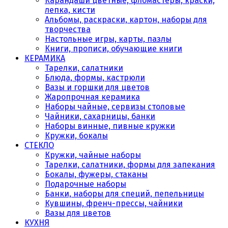
Карандаши цветные, фломастеры, краски,
лепка, кисти
Альбомы, раскраски, картон, наборы для
творчества
Настольные игры, карты, пазлы
Книги, прописи, обучающие книги
КЕРАМИКА
Тарелки, салатники
Блюда, формы, кастрюли
Вазы и горшки для цветов
Жаропрочная керамика
Наборы чайные, сервизы столовые
Чайники, сахарницы, банки
Наборы винные, пивные кружки
Кружки, бокалы
СТЕКЛО
Кружки, чайные наборы
Тарелки, салатники, формы для запекания
Бокалы, фужеры, стаканы
Подарочные наборы
Банки, наборы для специй, пепельницы
Кувшины, френч-прессы, чайники
Вазы для цветов
КУХНЯ