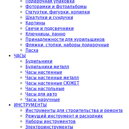
Подарочная упаковка
Фоторамки и фотоальбомы
Статуэтки, фигурки, копилки
Шкатулки и сундучки
Картины
Свечи и подсвечники
Ключницы, панно
Принадлежности для курильщиков
Фляжки, стопки, наборы подарочные
Пасха
ЧАСЫ
Будильники
Будильники металл
Часы настенные
Часы настенные металл
Часы настенные СЮЖЕТ
Часы настольные
Часы для авто
Часы наручные
ИНСТРУМЕНТЫ
Инструменты для строительства и ремонта
Режущий инструмент и расходник
Наборы инструментов
Электроинструменты