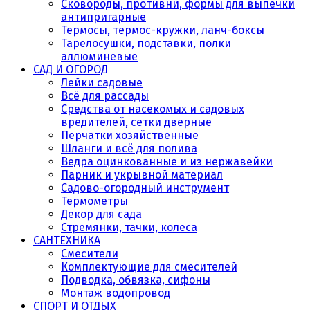
Сковороды, противни, формы для выпечки
антипригарные
Термосы, термос-кружки, ланч-боксы
Тарелосушки, подставки, полки
аллюминевые
САД И ОГОРОД
Лейки садовые
Всё для рассады
Средства от насекомых и садовых
вредителей, сетки дверные
Перчатки хозяйственные
Шланги и всё для полива
Ведра оцинкованные и из нержавейки
Парник и укрывной материал
Садово-огородный инструмент
Термометры
Декор для сада
Стремянки, тачки, колеса
САНТЕХНИКА
Смесители
Комплектующие для смесителей
Подводка, обвязка, сифоны
Монтаж водопровод
СПОРТ И ОТДЫХ