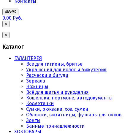
Контакты
МЕНЮ
0.00 Руб.
×
×
Каталог
ГАЛАНТЕРЕЯ
Все для гигиены, бритье
Украшения для волос и бижутерия
Расчески и бигуди
Зеркала
Ножницы
Всё для шитья и рукоделия
Кошельки, портмоне, автодокументы
Косметички
Сумки, рюкзаки, хоз. сумки
Обложки, визитницы, футляры для очков
Зонты
Банные принадлежности
ХОЗТОВАРЫ