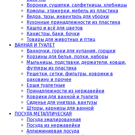
Воронки, сушилки, салфетницы, хлебницы
Комоды, этажерки, мебель из пластика
Ведра, тазы, инвентарь для уборки
Кухонные принадлежности из пластика
Кашпо и всё для цветов
Канистры, баки, бочки
Товары для животных и птиц
ВАННАЯ И ТУАЛЕТ
Ванночки, горки для купания, горшки
Корзины для белья, полки, наборы
Мыльницы, подставки, держатели, ковши,
футляры из пластика
Решетки, сетки, фильтры, коврики в
раковину и прочее
Ерши туалетные
Принадлежности из нержавейки
Коврики для ванной и туалета
Сиденье для унитаза, вантузы
Шторы, карнизы для ванной
ПОСУДА МЕТАЛЛИЧЕСКАЯ
Посуда эмалированная
Посуда из нержавейки
Аллюминиевая посуда