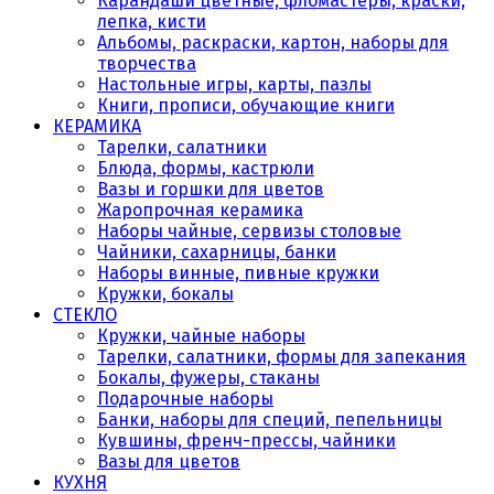
Карандаши цветные, фломастеры, краски,
лепка, кисти
Альбомы, раскраски, картон, наборы для
творчества
Настольные игры, карты, пазлы
Книги, прописи, обучающие книги
КЕРАМИКА
Тарелки, салатники
Блюда, формы, кастрюли
Вазы и горшки для цветов
Жаропрочная керамика
Наборы чайные, сервизы столовые
Чайники, сахарницы, банки
Наборы винные, пивные кружки
Кружки, бокалы
СТЕКЛО
Кружки, чайные наборы
Тарелки, салатники, формы для запекания
Бокалы, фужеры, стаканы
Подарочные наборы
Банки, наборы для специй, пепельницы
Кувшины, френч-прессы, чайники
Вазы для цветов
КУХНЯ