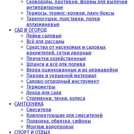
Сковороды, противни, формы для выпечки
антипригарные
Термосы, термос-кружки, ланч-боксы
Тарелосушки, подставки, полки
аллюминевые
САД И ОГОРОД
Лейки садовые
Всё для рассады
Средства от насекомых и садовых
вредителей, сетки дверные
Перчатки хозяйственные
Шланги и всё для полива
Ведра оцинкованные и из нержавейки
Парник и укрывной материал
Садово-огородный инструмент
Термометры
Декор для сада
Стремянки, тачки, колеса
САНТЕХНИКА
Смесители
Комплектующие для смесителей
Подводка, обвязка, сифоны
Монтаж водопровод
СПОРТ И ОТДЫХ