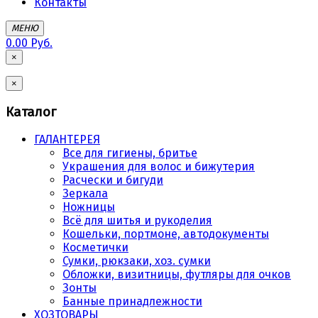
Контакты
МЕНЮ
0.00 Руб.
×
×
Каталог
ГАЛАНТЕРЕЯ
Все для гигиены, бритье
Украшения для волос и бижутерия
Расчески и бигуди
Зеркала
Ножницы
Всё для шитья и рукоделия
Кошельки, портмоне, автодокументы
Косметички
Сумки, рюкзаки, хоз. сумки
Обложки, визитницы, футляры для очков
Зонты
Банные принадлежности
ХОЗТОВАРЫ