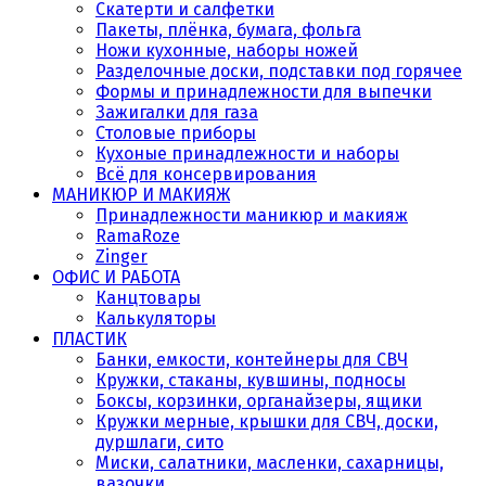
Скатерти и салфетки
Пакеты, плёнка, бумага, фольга
Ножи кухонные, наборы ножей
Разделочные доски, подставки под горячее
Формы и принадлежности для выпечки
Зажигалки для газа
Столовые приборы
Кухоные принадлежности и наборы
Всё для консервирования
МАНИКЮР И МАКИЯЖ
Принадлежности маникюр и макияж
RamaRoze
Zinger
ОФИС И РАБОТА
Канцтовары
Калькуляторы
ПЛАСТИК
Банки, емкости, контейнеры для СВЧ
Кружки, стаканы, кувшины, подносы
Боксы, корзинки, органайзеры, ящики
Кружки мерные, крышки для СВЧ, доски,
дуршлаги, сито
Миски, салатники, масленки, сахарницы,
вазочки