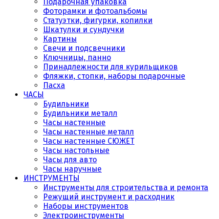
Подарочная упаковка
Фоторамки и фотоальбомы
Статуэтки, фигурки, копилки
Шкатулки и сундучки
Картины
Свечи и подсвечники
Ключницы, панно
Принадлежности для курильщиков
Фляжки, стопки, наборы подарочные
Пасха
ЧАСЫ
Будильники
Будильники металл
Часы настенные
Часы настенные металл
Часы настенные СЮЖЕТ
Часы настольные
Часы для авто
Часы наручные
ИНСТРУМЕНТЫ
Инструменты для строительства и ремонта
Режущий инструмент и расходник
Наборы инструментов
Электроинструменты