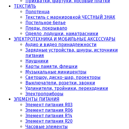
Прихватки, фартуки, носовые платки
ТЕКСТИЛЬ
Полотенца
Текстиль с маркировкой ЧЕСТНЫЙ ЗНАК
Постельное белье
Пледы, покрывало
Одеяло ,подушки, наматрасники
ЭЛЕКТРОТЕХНИКА И МОБИЛЬНЫЕ АКСЕССУАРЫ
Аудио и видео принадлежности
Зарядные устройства, шнуры, источники
питания
Наушники
Карты памяти, флешки
Музыкальные миницентры
Светошоу, диско-шар, проекторы
Выключатели, розетки, звонки
Удлинители, тройники, переходники
Электроприборы
ЭЛЕМЕНТЫ ПИТАНИЯ
Элемент питания R03
Элемент питания R06
Элемент питания R14
Элемент питания R20
Часовые элементы