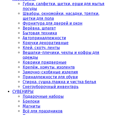
Губки, салфетки, щетки, ерши для мытья
посуды
Швабры, окномойки, насадки, тряпки,
щетки для пола
Фурнитура для дверей и окон
Верёвка, шпагат
Бытовая техника
Автопринадлежности
Крючки декоративные
Клей, скотч, ленты
Вешалки-плечики, чехлы и кофры для
одежды
Коврики придверные
Крепёж, хомуты, изолента
Замочно-скобяные изделия
Принадлежности для обуви
Стирка, сушка,глажка и чистка белья
Снегоуборочный инвентарь
СУВЕНИРЫ
Подарочные наборы
Брелоки
Магниты
Всё для праздников