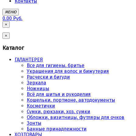
Контакты
МЕНЮ
0.00 Руб.
×
×
Каталог
ГАЛАНТЕРЕЯ
Все для гигиены, бритье
Украшения для волос и бижутерия
Расчески и бигуди
Зеркала
Ножницы
Всё для шитья и рукоделия
Кошельки, портмоне, автодокументы
Косметички
Сумки, рюкзаки, хоз. сумки
Обложки, визитницы, футляры для очков
Зонты
Банные принадлежности
ХОЗТОВАРЫ