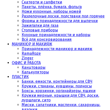
Скатерти и салфетки
Пакеты, плёнка, бумага, фольга
Ножи кухонные, наборы ножей
Разделочные доски, подставки под горячее
Формы и принадлежности для выпечки
Зажигалки для газа
Столовые приборы
Кухоные принадлежности и наборы
Всё для консервирования
МАНИКЮР И МАКИЯЖ
Принадлежности маникюр и макияж
RamaRoze
Zinger
ОФИС И РАБОТА
Канцтовары
Калькуляторы
ПЛАСТИК
Банки, емкости, контейнеры для СВЧ
Кружки, стаканы, кувшины, подносы
Боксы, корзинки, органайзеры, ящики
Кружки мерные, крышки для СВЧ, доски,
дуршлаги, сито
Миски, салатники, масленки, сахарницы,
вазочки