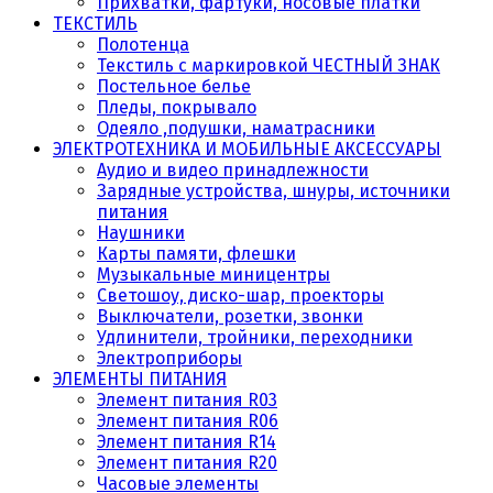
Прихватки, фартуки, носовые платки
ТЕКСТИЛЬ
Полотенца
Текстиль с маркировкой ЧЕСТНЫЙ ЗНАК
Постельное белье
Пледы, покрывало
Одеяло ,подушки, наматрасники
ЭЛЕКТРОТЕХНИКА И МОБИЛЬНЫЕ АКСЕССУАРЫ
Аудио и видео принадлежности
Зарядные устройства, шнуры, источники
питания
Наушники
Карты памяти, флешки
Музыкальные миницентры
Светошоу, диско-шар, проекторы
Выключатели, розетки, звонки
Удлинители, тройники, переходники
Электроприборы
ЭЛЕМЕНТЫ ПИТАНИЯ
Элемент питания R03
Элемент питания R06
Элемент питания R14
Элемент питания R20
Часовые элементы