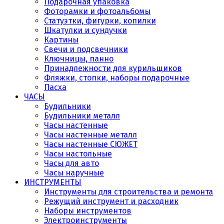
Подарочная упаковка
Фоторамки и фотоальбомы
Статуэтки, фигурки, копилки
Шкатулки и сундучки
Картины
Свечи и подсвечники
Ключницы, панно
Принадлежности для курильщиков
Фляжки, стопки, наборы подарочные
Пасха
ЧАСЫ
Будильники
Будильники металл
Часы настенные
Часы настенные металл
Часы настенные СЮЖЕТ
Часы настольные
Часы для авто
Часы наручные
ИНСТРУМЕНТЫ
Инструменты для строительства и ремонта
Режущий инструмент и расходник
Наборы инструментов
Электроинструменты