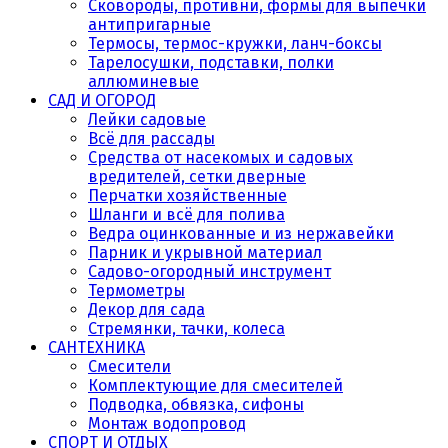
Сковороды, противни, формы для выпечки
антипригарные
Термосы, термос-кружки, ланч-боксы
Тарелосушки, подставки, полки
аллюминевые
САД И ОГОРОД
Лейки садовые
Всё для рассады
Средства от насекомых и садовых
вредителей, сетки дверные
Перчатки хозяйственные
Шланги и всё для полива
Ведра оцинкованные и из нержавейки
Парник и укрывной материал
Садово-огородный инструмент
Термометры
Декор для сада
Стремянки, тачки, колеса
САНТЕХНИКА
Смесители
Комплектующие для смесителей
Подводка, обвязка, сифоны
Монтаж водопровод
СПОРТ И ОТДЫХ