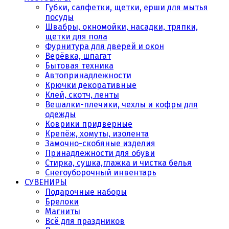
Губки, салфетки, щетки, ерши для мытья
посуды
Швабры, окномойки, насадки, тряпки,
щетки для пола
Фурнитура для дверей и окон
Верёвка, шпагат
Бытовая техника
Автопринадлежности
Крючки декоративные
Клей, скотч, ленты
Вешалки-плечики, чехлы и кофры для
одежды
Коврики придверные
Крепёж, хомуты, изолента
Замочно-скобяные изделия
Принадлежности для обуви
Стирка, сушка,глажка и чистка белья
Снегоуборочный инвентарь
СУВЕНИРЫ
Подарочные наборы
Брелоки
Магниты
Всё для праздников