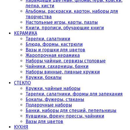
Карандаши цветные, фломастеры, краски,
лепка, кисти
Альбомы, раскраски, картон, наборы для
творчества
Настольные игры, карты, пазлы
Книги, прописи, обучающие книги
КЕРАМИКА
Тарелки, салатники
Блюда, формы, кастрюли
Вазы и горшки для цветов
Жаропрочная керамика
Наборы чайные, сервизы столовые
Чайники, сахарницы, банки
Наборы винные, пивные кружки
Кружки, бокалы
СТЕКЛО
Кружки, чайные наборы
Тарелки, салатники, формы для запекания
Бокалы, фужеры, стаканы
Подарочные наборы
Банки, наборы для специй, пепельницы
Кувшины, френч-прессы, чайники
Вазы для цветов
КУХНЯ