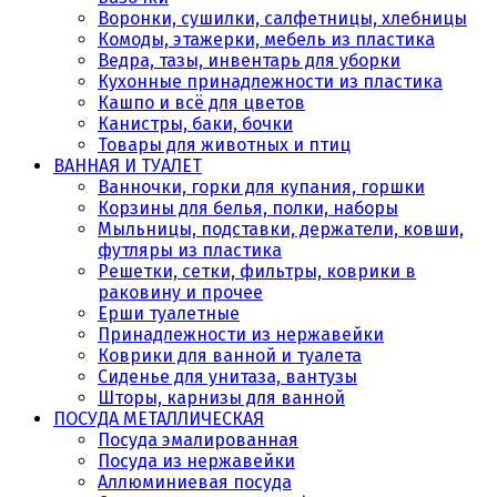
Воронки, сушилки, салфетницы, хлебницы
Комоды, этажерки, мебель из пластика
Ведра, тазы, инвентарь для уборки
Кухонные принадлежности из пластика
Кашпо и всё для цветов
Канистры, баки, бочки
Товары для животных и птиц
ВАННАЯ И ТУАЛЕТ
Ванночки, горки для купания, горшки
Корзины для белья, полки, наборы
Мыльницы, подставки, держатели, ковши,
футляры из пластика
Решетки, сетки, фильтры, коврики в
раковину и прочее
Ерши туалетные
Принадлежности из нержавейки
Коврики для ванной и туалета
Сиденье для унитаза, вантузы
Шторы, карнизы для ванной
ПОСУДА МЕТАЛЛИЧЕСКАЯ
Посуда эмалированная
Посуда из нержавейки
Аллюминиевая посуда