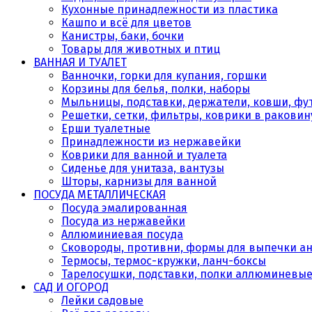
Кухонные принадлежности из пластика
Кашпо и всё для цветов
Канистры, баки, бочки
Товары для животных и птиц
ВАННАЯ И ТУАЛЕТ
Ванночки, горки для купания, горшки
Корзины для белья, полки, наборы
Мыльницы, подставки, держатели, ковши, фу
Решетки, сетки, фильтры, коврики в раковин
Ерши туалетные
Принадлежности из нержавейки
Коврики для ванной и туалета
Сиденье для унитаза, вантузы
Шторы, карнизы для ванной
ПОСУДА МЕТАЛЛИЧЕСКАЯ
Посуда эмалированная
Посуда из нержавейки
Аллюминиевая посуда
Сковороды, противни, формы для выпечки а
Термосы, термос-кружки, ланч-боксы
Тарелосушки, подставки, полки аллюминевы
САД И ОГОРОД
Лейки садовые