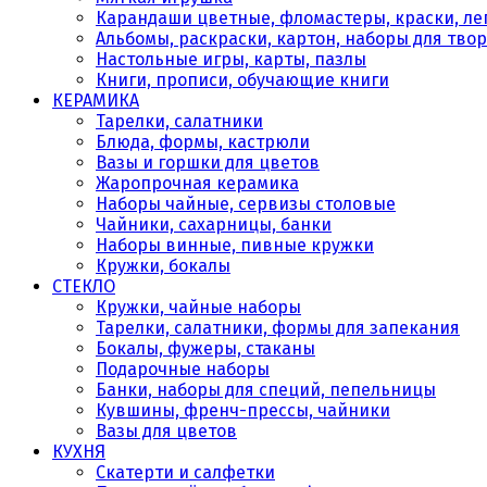
Карандаши цветные, фломастеры, краски, леп
Альбомы, раскраски, картон, наборы для тво
Настольные игры, карты, пазлы
Книги, прописи, обучающие книги
КЕРАМИКА
Тарелки, салатники
Блюда, формы, кастрюли
Вазы и горшки для цветов
Жаропрочная керамика
Наборы чайные, сервизы столовые
Чайники, сахарницы, банки
Наборы винные, пивные кружки
Кружки, бокалы
СТЕКЛО
Кружки, чайные наборы
Тарелки, салатники, формы для запекания
Бокалы, фужеры, стаканы
Подарочные наборы
Банки, наборы для специй, пепельницы
Кувшины, френч-прессы, чайники
Вазы для цветов
КУХНЯ
Скатерти и салфетки