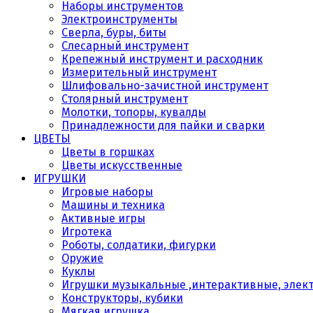
Наборы инструментов
Электроинструменты
Сверла, буры, биты
Слесарный инструмент
Крепежный инструмент и расходник
Измерительный инструмент
Шлифовально-зачистной инструмент
Столярный инструмент
Молотки, топоры, кувалды
Принадлежности для пайки и сварки
ЦВЕТЫ
Цветы в горшках
Цветы искусственные
ИГРУШКИ
Игровые наборы
Машины и техника
Активные игры
Игротека
Роботы, солдатики, фигурки
Оружие
Куклы
Игрушки музыкальные ,интерактивные, элек
Конструкторы, кубики
Мягкая игрушка