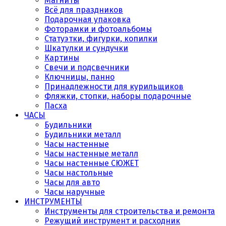
Магниты
Всё для праздников
Подарочная упаковка
Фоторамки и фотоальбомы
Статуэтки, фигурки, копилки
Шкатулки и сундучки
Картины
Свечи и подсвечники
Ключницы, панно
Принадлежности для курильщиков
Фляжки, стопки, наборы подарочные
Пасха
ЧАСЫ
Будильники
Будильники металл
Часы настенные
Часы настенные металл
Часы настенные СЮЖЕТ
Часы настольные
Часы для авто
Часы наручные
ИНСТРУМЕНТЫ
Инструменты для строительства и ремонта
Режущий инструмент и расходник