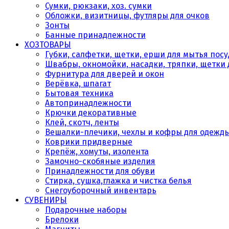
Сумки, рюкзаки, хоз. сумки
Обложки, визитницы, футляры для очков
Зонты
Банные принадлежности
ХОЗТОВАРЫ
Губки, салфетки, щетки, ерши для мытья пос
Швабры, окномойки, насадки, тряпки, щетки 
Фурнитура для дверей и окон
Верёвка, шпагат
Бытовая техника
Автопринадлежности
Крючки декоративные
Клей, скотч, ленты
Вешалки-плечики, чехлы и кофры для одежд
Коврики придверные
Крепёж, хомуты, изолента
Замочно-скобяные изделия
Принадлежности для обуви
Стирка, сушка,глажка и чистка белья
Снегоуборочный инвентарь
СУВЕНИРЫ
Подарочные наборы
Брелоки