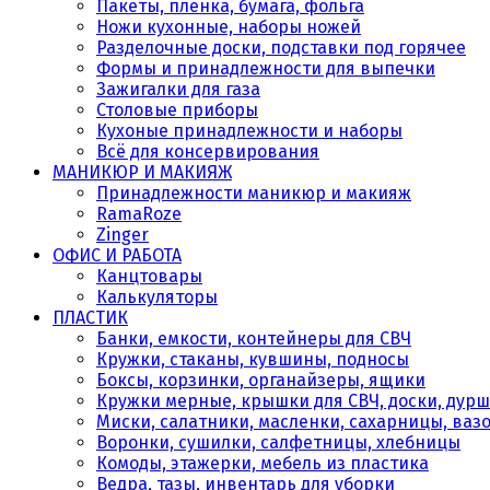
Пакеты, плёнка, бумага, фольга
Ножи кухонные, наборы ножей
Разделочные доски, подставки под горячее
Формы и принадлежности для выпечки
Зажигалки для газа
Столовые приборы
Кухоные принадлежности и наборы
Всё для консервирования
МАНИКЮР И МАКИЯЖ
Принадлежности маникюр и макияж
RamaRoze
Zinger
ОФИС И РАБОТА
Канцтовары
Калькуляторы
ПЛАСТИК
Банки, емкости, контейнеры для СВЧ
Кружки, стаканы, кувшины, подносы
Боксы, корзинки, органайзеры, ящики
Кружки мерные, крышки для СВЧ, доски, дурш
Миски, салатники, масленки, сахарницы, ваз
Воронки, сушилки, салфетницы, хлебницы
Комоды, этажерки, мебель из пластика
Ведра, тазы, инвентарь для уборки