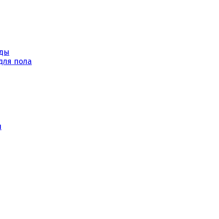
уды
для пола
ы