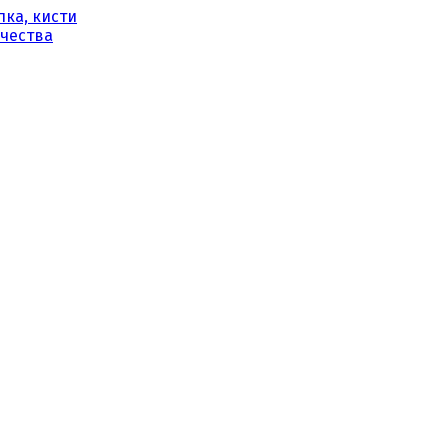
ка, кисти
рчества