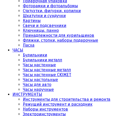
Подарочная упаковка
Фоторамки и фотоальбомы
Статуэтки, фигурки, копилки
Шкатулки и сундучки
Картины
Свечи и подсвечники
Ключницы, панно
Принадлежности для курильщиков
Фляжки, стопки, наборы подарочные
Пасха
ЧАСЫ
Будильники
Будильники металл
Часы настенные
Часы настенные металл
Часы настенные СЮЖЕТ
Часы настольные
Часы для авто
Часы наручные
ИНСТРУМЕНТЫ
Инструменты для строительства и ремонта
Режущий инструмент и расходник
Наборы инструментов
Электроинструменты