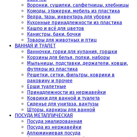
Воронки, сушилки, салфетницы, хлебницы
Комоды, этажерки, мебель из пластика
Ведра, тазы, инвентарь для уборки
Кухонные принадлежности из пластика
Кашпо и всё для цветов
Канистры, баки, бочки
Товары для животных и птиц
ВАННАЯ И ТУАЛЕТ
Ванночки, горки для купания, горшки
Корзины для белья, полки, наборы
Мыльницы, подставки, держатели, ковши,
футляры из пластика
Решетки, сетки, фильтры, коврики в
раковину и прочее
Ерши туалетные
Принадлежности из нержавейки
Коврики для ванной и туалета
Сиденье для унитаза, вантузы
Шторы, карнизы для ванной
ПОСУДА МЕТАЛЛИЧЕСКАЯ
Посуда эмалированная
Посуда из нержавейки
Аллюминиевая посуда