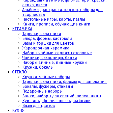
Карандаши цветные, фломастеры, краски,
лепка, кисти
Альбомы, раскраски, картон, наборы для
творчества
Настольные игры, карты, пазлы
Книги, прописи, обучающие книги
КЕРАМИКА
Тарелки, салатники
Блюда, формы, кастрюли
Вазы и горшки для цветов
Жаропрочная керамика
Наборы чайные, сервизы столовые
Чайники, сахарницы, банки
Наборы винные, пивные кружки
Кружки, бокалы
СТЕКЛО
Кружки, чайные наборы
Тарелки, салатники, формы для запекания
Бокалы, фужеры, стаканы
Подарочные наборы
Банки, наборы для специй, пепельницы
Кувшины, френч-прессы, чайники
Вазы для цветов
КУХНЯ