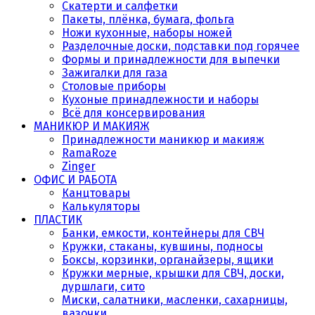
Скатерти и салфетки
Пакеты, плёнка, бумага, фольга
Ножи кухонные, наборы ножей
Разделочные доски, подставки под горячее
Формы и принадлежности для выпечки
Зажигалки для газа
Столовые приборы
Кухоные принадлежности и наборы
Всё для консервирования
МАНИКЮР И МАКИЯЖ
Принадлежности маникюр и макияж
RamaRoze
Zinger
ОФИС И РАБОТА
Канцтовары
Калькуляторы
ПЛАСТИК
Банки, емкости, контейнеры для СВЧ
Кружки, стаканы, кувшины, подносы
Боксы, корзинки, органайзеры, ящики
Кружки мерные, крышки для СВЧ, доски,
дуршлаги, сито
Миски, салатники, масленки, сахарницы,
вазочки