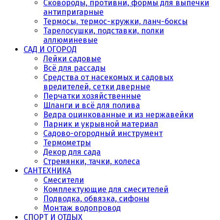
Сковороды, противни, формы для выпечки
антипригарные
Термосы, термос-кружки, ланч-боксы
Тарелосушки, подставки, полки
аллюминевые
САД И ОГОРОД
Лейки садовые
Всё для рассады
Средства от насекомых и садовых
вредителей, сетки дверные
Перчатки хозяйственные
Шланги и всё для полива
Ведра оцинкованные и из нержавейки
Парник и укрывной материал
Садово-огородный инструмент
Термометры
Декор для сада
Стремянки, тачки, колеса
САНТЕХНИКА
Смесители
Комплектующие для смесителей
Подводка, обвязка, сифоны
Монтаж водопровод
СПОРТ И ОТДЫХ