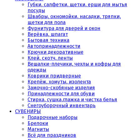
Губки, салфетки, щетки, ерши для мытья
посуды
Швабры, окномойки, насадки, тряпки,
щетки для пола
Фурнитура для дверей и окон
Верёвка, шпагат
Бытовая техника
Автопринадлежности
Крючки декоративные
Клей, скотч, ленты
Вешалки-плечики, чехлы и кофры для
одежды
Коврики придверные
Крепёж, хомуты, изолента
Замочно-скобяные изделия
Принадлежности для обуви
Стирка, сушка,глажка и чистка белья
Снегоуборочный инвентарь
СУВЕНИРЫ
Подарочные наборы
Брелоки
Магниты
Всё для праздников