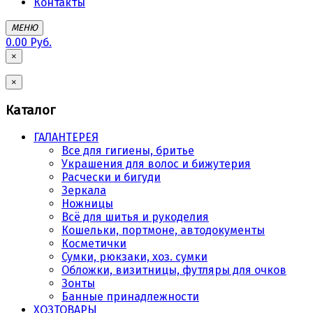
Контакты
МЕНЮ
0.00 Руб.
×
×
Каталог
ГАЛАНТЕРЕЯ
Все для гигиены, бритье
Украшения для волос и бижутерия
Расчески и бигуди
Зеркала
Ножницы
Всё для шитья и рукоделия
Кошельки, портмоне, автодокументы
Косметички
Сумки, рюкзаки, хоз. сумки
Обложки, визитницы, футляры для очков
Зонты
Банные принадлежности
ХОЗТОВАРЫ