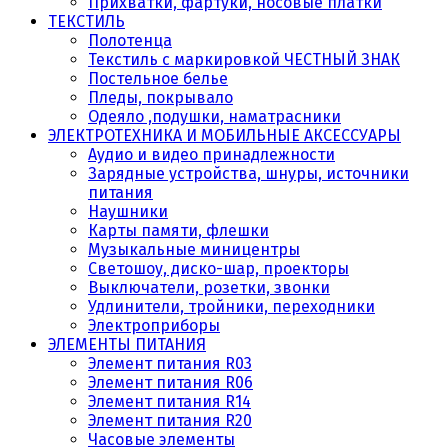
Прихватки, фартуки, носовые платки
ТЕКСТИЛЬ
Полотенца
Текстиль с маркировкой ЧЕСТНЫЙ ЗНАК
Постельное белье
Пледы, покрывало
Одеяло ,подушки, наматрасники
ЭЛЕКТРОТЕХНИКА И МОБИЛЬНЫЕ АКСЕССУАРЫ
Аудио и видео принадлежности
Зарядные устройства, шнуры, источники
питания
Наушники
Карты памяти, флешки
Музыкальные миницентры
Светошоу, диско-шар, проекторы
Выключатели, розетки, звонки
Удлинители, тройники, переходники
Электроприборы
ЭЛЕМЕНТЫ ПИТАНИЯ
Элемент питания R03
Элемент питания R06
Элемент питания R14
Элемент питания R20
Часовые элементы