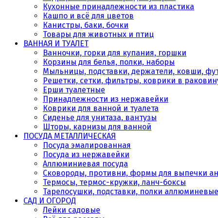
Кухонные принадлежности из пластика
Кашпо и всё для цветов
Канистры, баки, бочки
Товары для животных и птиц
ВАННАЯ И ТУАЛЕТ
Ванночки, горки для купания, горшки
Корзины для белья, полки, наборы
Мыльницы, подставки, держатели, ковши, фу
Решетки, сетки, фильтры, коврики в раковин
Ерши туалетные
Принадлежности из нержавейки
Коврики для ванной и туалета
Сиденье для унитаза, вантузы
Шторы, карнизы для ванной
ПОСУДА МЕТАЛЛИЧЕСКАЯ
Посуда эмалированная
Посуда из нержавейки
Аллюминиевая посуда
Сковороды, противни, формы для выпечки а
Термосы, термос-кружки, ланч-боксы
Тарелосушки, подставки, полки аллюминевы
САД И ОГОРОД
Лейки садовые