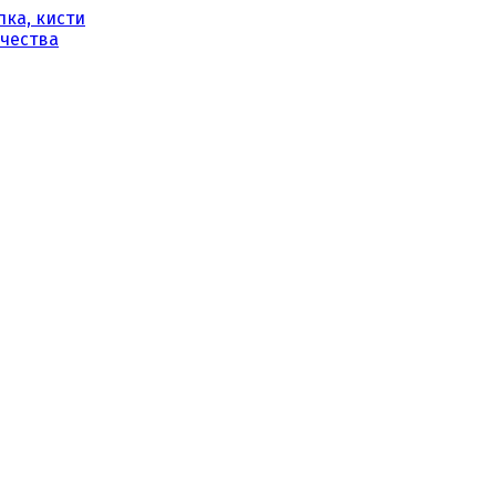
ка, кисти
рчества