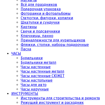
Магниты
Всё для праздников
Подарочная упаковка
Фоторамки и фотоальбомы
Статуэтки, фигурки, копилки
Шкатулки и сундучки
Картины
Свечи и подсвечники
Ключницы, панно
Принадлежности для курильщиков
Фляжки, стопки, наборы подарочные
Пасха
ЧАСЫ
Будильники
Будильники металл
Часы настенные
Часы настенные металл
Часы настенные СЮЖЕТ
Часы настольные
Часы для авто
Часы наручные
ИНСТРУМЕНТЫ
Инструменты для строительства и ремонта
Режущий инструмент и расходник