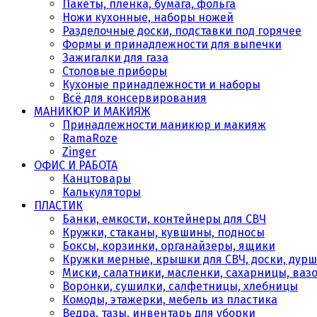
Пакеты, плёнка, бумага, фольга
Ножи кухонные, наборы ножей
Разделочные доски, подставки под горячее
Формы и принадлежности для выпечки
Зажигалки для газа
Столовые приборы
Кухоные принадлежности и наборы
Всё для консервирования
МАНИКЮР И МАКИЯЖ
Принадлежности маникюр и макияж
RamaRoze
Zinger
ОФИС И РАБОТА
Канцтовары
Калькуляторы
ПЛАСТИК
Банки, емкости, контейнеры для СВЧ
Кружки, стаканы, кувшины, подносы
Боксы, корзинки, органайзеры, ящики
Кружки мерные, крышки для СВЧ, доски, дурш
Миски, салатники, масленки, сахарницы, ваз
Воронки, сушилки, салфетницы, хлебницы
Комоды, этажерки, мебель из пластика
Ведра, тазы, инвентарь для уборки