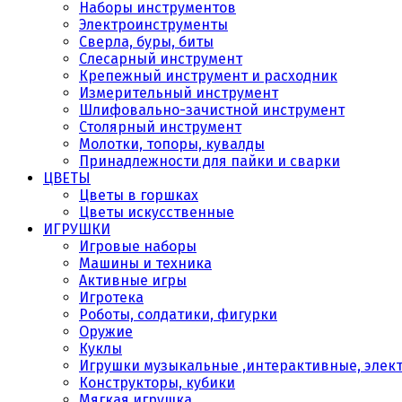
Наборы инструментов
Электроинструменты
Сверла, буры, биты
Слесарный инструмент
Крепежный инструмент и расходник
Измерительный инструмент
Шлифовально-зачистной инструмент
Столярный инструмент
Молотки, топоры, кувалды
Принадлежности для пайки и сварки
ЦВЕТЫ
Цветы в горшках
Цветы искусственные
ИГРУШКИ
Игровые наборы
Машины и техника
Активные игры
Игротека
Роботы, солдатики, фигурки
Оружие
Куклы
Игрушки музыкальные ,интерактивные, элек
Конструкторы, кубики
Мягкая игрушка