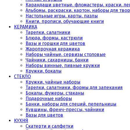
Карандаши цветные, фломастеры, краски, леп
Альбомы, раскраски, картон, наборы для тво
Настольные игры, карты, пазлы
Книги, прописи, обучающие книги
КЕРАМИКА
Тарелки, салатники
Блюда, формы, кастрюли
Вазы и горшки для цветов
Жаропрочная керамика
Наборы чайные, сервизы столовые
Чайники, сахарницы, банки
Наборы винные, пивные кружки
Кружки, бокалы
СТЕКЛО
Кружки, чайные наборы
Тарелки, салатники, формы для запекания
Бокалы, фужеры, стаканы
Подарочные наборы
Банки, наборы для специй, пепельницы
Кувшины, френч-прессы, чайники
Вазы для цветов
КУХНЯ
Скатерти и салфетки