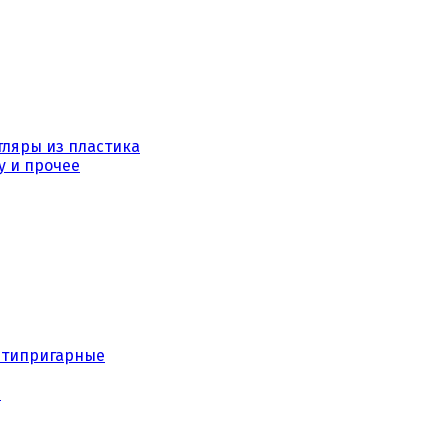
тляры из пластика
у и прочее
нтипригарные
е