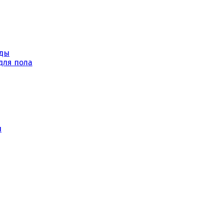
уды
для пола
ы