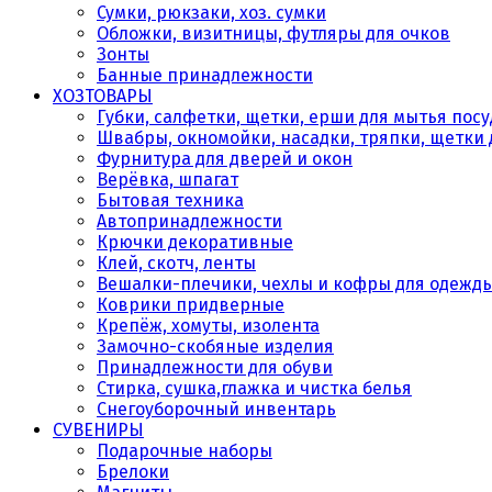
Сумки, рюкзаки, хоз. сумки
Обложки, визитницы, футляры для очков
Зонты
Банные принадлежности
ХОЗТОВАРЫ
Губки, салфетки, щетки, ерши для мытья пос
Швабры, окномойки, насадки, тряпки, щетки 
Фурнитура для дверей и окон
Верёвка, шпагат
Бытовая техника
Автопринадлежности
Крючки декоративные
Клей, скотч, ленты
Вешалки-плечики, чехлы и кофры для одежд
Коврики придверные
Крепёж, хомуты, изолента
Замочно-скобяные изделия
Принадлежности для обуви
Стирка, сушка,глажка и чистка белья
Снегоуборочный инвентарь
СУВЕНИРЫ
Подарочные наборы
Брелоки