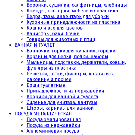
Воронки, сушилки, салфетницы, хлебницы
Комоды, этажерки, мебель из пластика
Ведра, тазы, инвентарь для уборки
Кухонные принадлежности из пластика
Кашпо и всё для цветов
Канистры, баки, бочки
Товары для животных и птиц
ВАННАЯ И ТУАЛЕТ
Ванночки, горки для купания, горшки
Корзины для белья, полки, наборы
Мыльницы, подставки, держатели, ковши,
футляры из пластика
Решетки, сетки, фильтры, коврики в
раковину и прочее
Ерши туалетные
Принадлежности из нержавейки
Коврики для ванной и туалета
Сиденье для унитаза, вантузы
Шторы, карнизы для ванной
ПОСУДА МЕТАЛЛИЧЕСКАЯ
Посуда эмалированная
Посуда из нержавейки
Аллюминиевая посуда