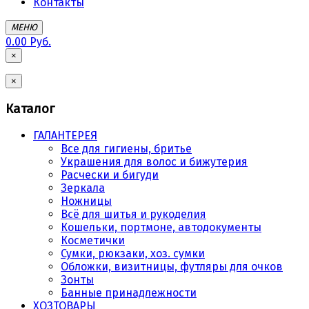
Контакты
МЕНЮ
0.00 Руб.
×
×
Каталог
ГАЛАНТЕРЕЯ
Все для гигиены, бритье
Украшения для волос и бижутерия
Расчески и бигуди
Зеркала
Ножницы
Всё для шитья и рукоделия
Кошельки, портмоне, автодокументы
Косметички
Сумки, рюкзаки, хоз. сумки
Обложки, визитницы, футляры для очков
Зонты
Банные принадлежности
ХОЗТОВАРЫ