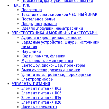
Прихватки, фартуки, носовые платки
ТЕКСТИЛЬ
Полотенца
Текстиль с маркировкой ЧЕСТНЫЙ ЗНАК
Постельное белье
Пледы, покрывало
Одеяло ,подушки, наматрасники
ЭЛЕКТРОТЕХНИКА И МОБИЛЬНЫЕ АКСЕССУАРЫ
Аудио и видео принадлежности
Зарядные устройства, шнуры, источники
питания
Наушники
Карты памяти, флешки
Музыкальные миницентры
Светошоу, диско-шар, проекторы
Выключатели, розетки, звонки
Удлинители, тройники, переходники
Электроприборы
ЭЛЕМЕНТЫ ПИТАНИЯ
Элемент питания R03
Элемент питания R06
Элемент питания R14
Элемент питания R20
Часовые элементы