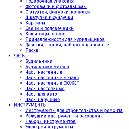
Подарочная упаковка
Фоторамки и фотоальбомы
Статуэтки, фигурки, копилки
Шкатулки и сундучки
Картины
Свечи и подсвечники
Ключницы, панно
Принадлежности для курильщиков
Фляжки, стопки, наборы подарочные
Пасха
ЧАСЫ
Будильники
Будильники металл
Часы настенные
Часы настенные металл
Часы настенные СЮЖЕТ
Часы настольные
Часы для авто
Часы наручные
ИНСТРУМЕНТЫ
Инструменты для строительства и ремонта
Режущий инструмент и расходник
Наборы инструментов
Электроинструменты