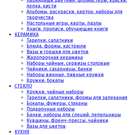
Карандаши цветные, фломастеры, краски,
лепка, кисти
Альбомы, раскраски, картон, наборы для
творчества
Настольные игры, карты, пазлы
Книги, прописи, обучающие книги
КЕРАМИКА
Тарелки, салатники
Блюда, формы, кастрюли
Вазы и горшки для цветов
Жаропрочная керамика
Наборы чайные, сервизы столовые
Чайники, сахарницы, банки
Наборы винные, пивные кружки
Кружки, бокалы
СТЕКЛО
Кружки, чайные наборы
Тарелки, салатники, формы для запекания
Бокалы, фужеры, стаканы
Подарочные наборы
Банки, наборы для специй, пепельницы
Кувшины, френч-прессы, чайники
Вазы для цветов
КУХНЯ