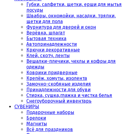
Губки, салфетки, щетки, ерши для мытья
посуды
Швабры, окномойки, насадки, тряпки,
щетки для пола
Фурнитура для дверей и окон
Верёвка, шпагат
Бытовая техника
Автопринадлежности
Крючки декоративные
Клей, скотч, ленты
Вешалки-плечики, чехлы и кофры для
одежды
Коврики придверные
Крепёж, хомуты, изолента
Замочно-скобяные изделия
Принадлежности для обуви
Стирка, сушка,глажка и чистка белья
Снегоуборочный инвентарь
СУВЕНИРЫ
Подарочные наборы
Брелоки
Магниты
Всё для праздников