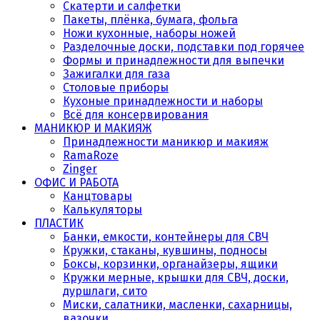
Скатерти и салфетки
Пакеты, плёнка, бумага, фольга
Ножи кухонные, наборы ножей
Разделочные доски, подставки под горячее
Формы и принадлежности для выпечки
Зажигалки для газа
Столовые приборы
Кухоные принадлежности и наборы
Всё для консервирования
МАНИКЮР И МАКИЯЖ
Принадлежности маникюр и макияж
RamaRoze
Zinger
ОФИС И РАБОТА
Канцтовары
Калькуляторы
ПЛАСТИК
Банки, емкости, контейнеры для СВЧ
Кружки, стаканы, кувшины, подносы
Боксы, корзинки, органайзеры, ящики
Кружки мерные, крышки для СВЧ, доски,
дуршлаги, сито
Миски, салатники, масленки, сахарницы,
вазочки