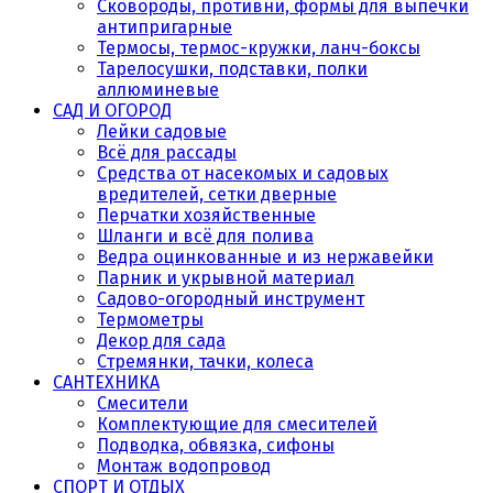
Сковороды, противни, формы для выпечки
антипригарные
Термосы, термос-кружки, ланч-боксы
Тарелосушки, подставки, полки
аллюминевые
САД И ОГОРОД
Лейки садовые
Всё для рассады
Средства от насекомых и садовых
вредителей, сетки дверные
Перчатки хозяйственные
Шланги и всё для полива
Ведра оцинкованные и из нержавейки
Парник и укрывной материал
Садово-огородный инструмент
Термометры
Декор для сада
Стремянки, тачки, колеса
САНТЕХНИКА
Смесители
Комплектующие для смесителей
Подводка, обвязка, сифоны
Монтаж водопровод
СПОРТ И ОТДЫХ