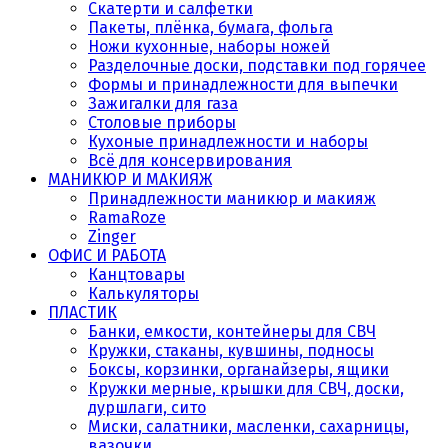
Скатерти и салфетки
Пакеты, плёнка, бумага, фольга
Ножи кухонные, наборы ножей
Разделочные доски, подставки под горячее
Формы и принадлежности для выпечки
Зажигалки для газа
Столовые приборы
Кухоные принадлежности и наборы
Всё для консервирования
МАНИКЮР И МАКИЯЖ
Принадлежности маникюр и макияж
RamaRoze
Zinger
ОФИС И РАБОТА
Канцтовары
Калькуляторы
ПЛАСТИК
Банки, емкости, контейнеры для СВЧ
Кружки, стаканы, кувшины, подносы
Боксы, корзинки, органайзеры, ящики
Кружки мерные, крышки для СВЧ, доски,
дуршлаги, сито
Миски, салатники, масленки, сахарницы,
вазочки