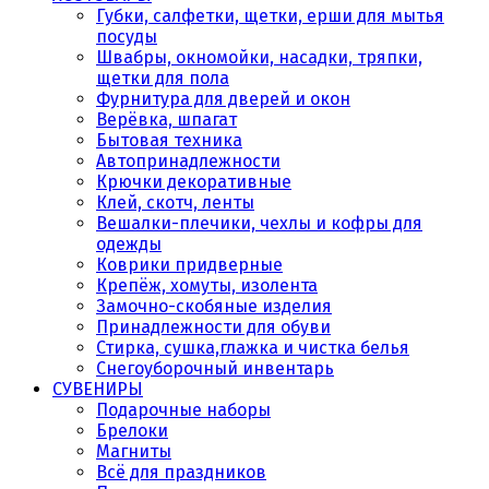
Губки, салфетки, щетки, ерши для мытья
посуды
Швабры, окномойки, насадки, тряпки,
щетки для пола
Фурнитура для дверей и окон
Верёвка, шпагат
Бытовая техника
Автопринадлежности
Крючки декоративные
Клей, скотч, ленты
Вешалки-плечики, чехлы и кофры для
одежды
Коврики придверные
Крепёж, хомуты, изолента
Замочно-скобяные изделия
Принадлежности для обуви
Стирка, сушка,глажка и чистка белья
Снегоуборочный инвентарь
СУВЕНИРЫ
Подарочные наборы
Брелоки
Магниты
Всё для праздников