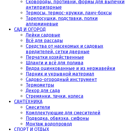
Сковороды, противни, формы для выпечки
антипригарные
Термосы, термос-кружки, ланч-боксы
Тарелосушки, подставки, полки
аллюминевые
САД И ОГОРОД
Лейки садовые
Всё для рассады
Средства от насекомых и садовых
вредителей, сетки дверные
Перчатки хозяйственные
Шланги и всё для полива
Ведра оцинкованные и из нержавейки
Парник и укрывной материал
Садово-огородный инструмент
Термометры
Декор для сада
Стремянки, тачки, колеса
САНТЕХНИКА
Смесители
Комплектующие для смесителей
Подводка, обвязка, сифоны
Монтаж водопровод
СПОРТ И ОТДЫХ