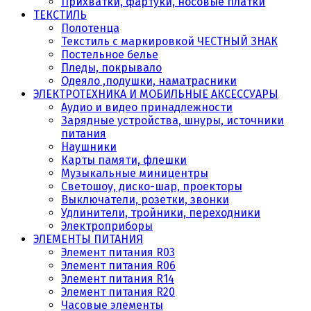
Прихватки, фартуки, носовые платки
ТЕКСТИЛЬ
Полотенца
Текстиль с маркировкой ЧЕСТНЫЙ ЗНАК
Постельное белье
Пледы, покрывало
Одеяло ,подушки, наматрасники
ЭЛЕКТРОТЕХНИКА И МОБИЛЬНЫЕ АКСЕССУАРЫ
Аудио и видео принадлежности
Зарядные устройства, шнуры, источники
питания
Наушники
Карты памяти, флешки
Музыкальные миницентры
Светошоу, диско-шар, проекторы
Выключатели, розетки, звонки
Удлинители, тройники, переходники
Электроприборы
ЭЛЕМЕНТЫ ПИТАНИЯ
Элемент питания R03
Элемент питания R06
Элемент питания R14
Элемент питания R20
Часовые элементы