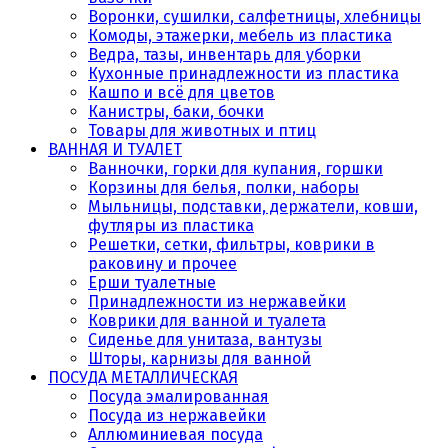
Воронки, сушилки, салфетницы, хлебницы
Комоды, этажерки, мебель из пластика
Ведра, тазы, инвентарь для уборки
Кухонные принадлежности из пластика
Кашпо и всё для цветов
Канистры, баки, бочки
Товары для животных и птиц
ВАННАЯ И ТУАЛЕТ
Ванночки, горки для купания, горшки
Корзины для белья, полки, наборы
Мыльницы, подставки, держатели, ковши,
футляры из пластика
Решетки, сетки, фильтры, коврики в
раковину и прочее
Ерши туалетные
Принадлежности из нержавейки
Коврики для ванной и туалета
Сиденье для унитаза, вантузы
Шторы, карнизы для ванной
ПОСУДА МЕТАЛЛИЧЕСКАЯ
Посуда эмалированная
Посуда из нержавейки
Аллюминиевая посуда