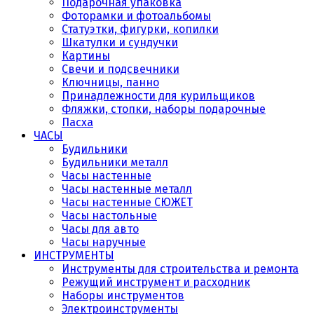
Подарочная упаковка
Фоторамки и фотоальбомы
Статуэтки, фигурки, копилки
Шкатулки и сундучки
Картины
Свечи и подсвечники
Ключницы, панно
Принадлежности для курильщиков
Фляжки, стопки, наборы подарочные
Пасха
ЧАСЫ
Будильники
Будильники металл
Часы настенные
Часы настенные металл
Часы настенные СЮЖЕТ
Часы настольные
Часы для авто
Часы наручные
ИНСТРУМЕНТЫ
Инструменты для строительства и ремонта
Режущий инструмент и расходник
Наборы инструментов
Электроинструменты