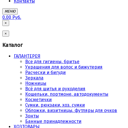
Контакты
МЕНЮ
0.00 Руб.
×
×
Каталог
ГАЛАНТЕРЕЯ
Все для гигиены, бритье
Украшения для волос и бижутерия
Расчески и бигуди
Зеркала
Ножницы
Всё для шитья и рукоделия
Кошельки, портмоне, автодокументы
Косметички
Сумки, рюкзаки, хоз. сумки
Обложки, визитницы, футляры для очков
Зонты
Банные принадлежности
ХОЗТОВАРЫ