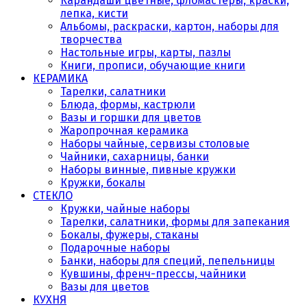
Карандаши цветные, фломастеры, краски,
лепка, кисти
Альбомы, раскраски, картон, наборы для
творчества
Настольные игры, карты, пазлы
Книги, прописи, обучающие книги
КЕРАМИКА
Тарелки, салатники
Блюда, формы, кастрюли
Вазы и горшки для цветов
Жаропрочная керамика
Наборы чайные, сервизы столовые
Чайники, сахарницы, банки
Наборы винные, пивные кружки
Кружки, бокалы
СТЕКЛО
Кружки, чайные наборы
Тарелки, салатники, формы для запекания
Бокалы, фужеры, стаканы
Подарочные наборы
Банки, наборы для специй, пепельницы
Кувшины, френч-прессы, чайники
Вазы для цветов
КУХНЯ