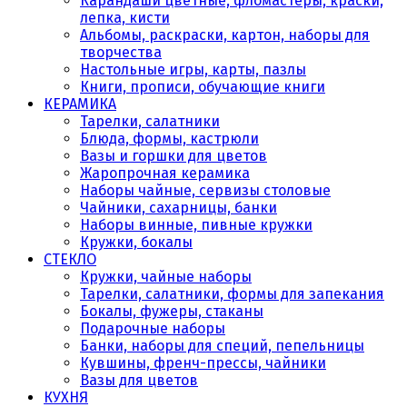
Карандаши цветные, фломастеры, краски,
лепка, кисти
Альбомы, раскраски, картон, наборы для
творчества
Настольные игры, карты, пазлы
Книги, прописи, обучающие книги
КЕРАМИКА
Тарелки, салатники
Блюда, формы, кастрюли
Вазы и горшки для цветов
Жаропрочная керамика
Наборы чайные, сервизы столовые
Чайники, сахарницы, банки
Наборы винные, пивные кружки
Кружки, бокалы
СТЕКЛО
Кружки, чайные наборы
Тарелки, салатники, формы для запекания
Бокалы, фужеры, стаканы
Подарочные наборы
Банки, наборы для специй, пепельницы
Кувшины, френч-прессы, чайники
Вазы для цветов
КУХНЯ