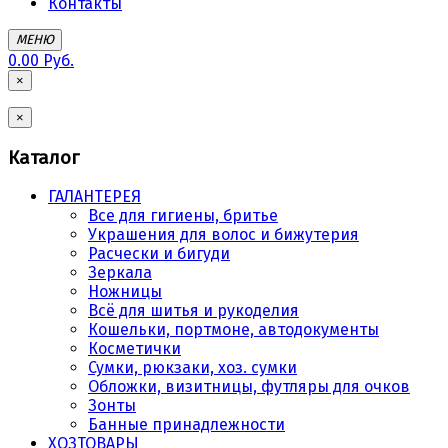
Контакты
МЕНЮ
0.00 Руб.
×
×
Каталог
ГАЛАНТЕРЕЯ
Все для гигиены, бритье
Украшения для волос и бижутерия
Расчески и бигуди
Зеркала
Ножницы
Всё для шитья и рукоделия
Кошельки, портмоне, автодокументы
Косметички
Сумки, рюкзаки, хоз. сумки
Обложки, визитницы, футляры для очков
Зонты
Банные принадлежности
ХОЗТОВАРЫ