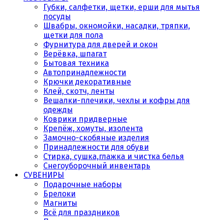
Губки, салфетки, щетки, ерши для мытья
посуды
Швабры, окномойки, насадки, тряпки,
щетки для пола
Фурнитура для дверей и окон
Верёвка, шпагат
Бытовая техника
Автопринадлежности
Крючки декоративные
Клей, скотч, ленты
Вешалки-плечики, чехлы и кофры для
одежды
Коврики придверные
Крепёж, хомуты, изолента
Замочно-скобяные изделия
Принадлежности для обуви
Стирка, сушка,глажка и чистка белья
Снегоуборочный инвентарь
СУВЕНИРЫ
Подарочные наборы
Брелоки
Магниты
Всё для праздников