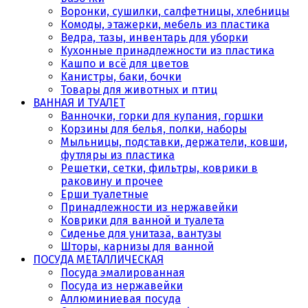
Воронки, сушилки, салфетницы, хлебницы
Комоды, этажерки, мебель из пластика
Ведра, тазы, инвентарь для уборки
Кухонные принадлежности из пластика
Кашпо и всё для цветов
Канистры, баки, бочки
Товары для животных и птиц
ВАННАЯ И ТУАЛЕТ
Ванночки, горки для купания, горшки
Корзины для белья, полки, наборы
Мыльницы, подставки, держатели, ковши,
футляры из пластика
Решетки, сетки, фильтры, коврики в
раковину и прочее
Ерши туалетные
Принадлежности из нержавейки
Коврики для ванной и туалета
Сиденье для унитаза, вантузы
Шторы, карнизы для ванной
ПОСУДА МЕТАЛЛИЧЕСКАЯ
Посуда эмалированная
Посуда из нержавейки
Аллюминиевая посуда