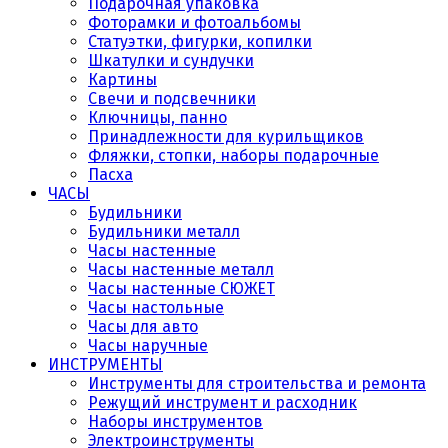
Подарочная упаковка
Фоторамки и фотоальбомы
Статуэтки, фигурки, копилки
Шкатулки и сундучки
Картины
Свечи и подсвечники
Ключницы, панно
Принадлежности для курильщиков
Фляжки, стопки, наборы подарочные
Пасха
ЧАСЫ
Будильники
Будильники металл
Часы настенные
Часы настенные металл
Часы настенные СЮЖЕТ
Часы настольные
Часы для авто
Часы наручные
ИНСТРУМЕНТЫ
Инструменты для строительства и ремонта
Режущий инструмент и расходник
Наборы инструментов
Электроинструменты