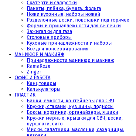
Скатерти и салфетки
Пакеты, плёнка, бумага, фольга
Ножи кухонные, наборы ножей
Разделочные доски, подставки под горячее
Формы и принадлежности для выпечки
Зажигалки для газа
Столовые приборы
Кухоные принадлежности и наборы
Всё для консервирования
МАНИКЮР И МАКИЯЖ
Принадлежности маникюр и макияж
RamaRoze
Zinger
ОФИС И РАБОТА
Канцтовары
Калькуляторы
ПЛАСТИК
Банки, емкости, контейнеры для СВЧ
Кружки, стаканы, кувшины, подносы
Боксы, корзинки, органайзеры, ящики
Кружки мерные, крышки для СВЧ, доски,
дуршлаги, сито
Миски, салатники, масленки, сахарницы,
вазочки