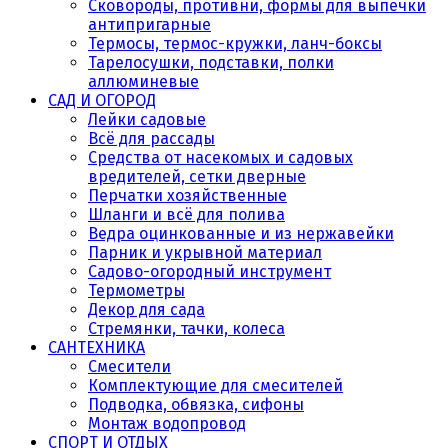
Сковороды, противни, формы для выпечки
антипригарные
Термосы, термос-кружки, ланч-боксы
Тарелосушки, подставки, полки
аллюминевые
САД И ОГОРОД
Лейки садовые
Всё для рассады
Средства от насекомых и садовых
вредителей, сетки дверные
Перчатки хозяйственные
Шланги и всё для полива
Ведра оцинкованные и из нержавейки
Парник и укрывной материал
Садово-огородный инструмент
Термометры
Декор для сада
Стремянки, тачки, колеса
САНТЕХНИКА
Смесители
Комплектующие для смесителей
Подводка, обвязка, сифоны
Монтаж водопровод
СПОРТ И ОТДЫХ