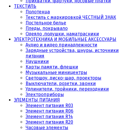
Прихватки, фартуки, носовые платки
ТЕКСТИЛЬ
Полотенца
Текстиль с маркировкой ЧЕСТНЫЙ ЗНАК
Постельное белье
Пледы, покрывало
Одеяло ,подушки, наматрасники
ЭЛЕКТРОТЕХНИКА И МОБИЛЬНЫЕ АКСЕССУАРЫ
Аудио и видео принадлежности
Зарядные устройства, шнуры, источники
питания
Наушники
Карты памяти, флешки
Музыкальные миницентры
Светошоу, диско-шар, проекторы
Выключатели, розетки, звонки
Удлинители, тройники, переходники
Электроприборы
ЭЛЕМЕНТЫ ПИТАНИЯ
Элемент питания R03
Элемент питания R06
Элемент питания R14
Элемент питания R20
Часовые элементы