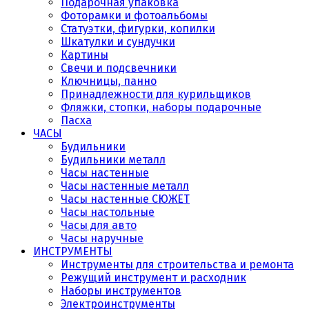
Подарочная упаковка
Фоторамки и фотоальбомы
Статуэтки, фигурки, копилки
Шкатулки и сундучки
Картины
Свечи и подсвечники
Ключницы, панно
Принадлежности для курильщиков
Фляжки, стопки, наборы подарочные
Пасха
ЧАСЫ
Будильники
Будильники металл
Часы настенные
Часы настенные металл
Часы настенные СЮЖЕТ
Часы настольные
Часы для авто
Часы наручные
ИНСТРУМЕНТЫ
Инструменты для строительства и ремонта
Режущий инструмент и расходник
Наборы инструментов
Электроинструменты