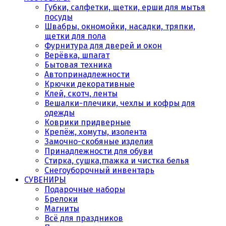
Губки, салфетки, щетки, ерши для мытья
посуды
Швабры, окномойки, насадки, тряпки,
щетки для пола
Фурнитура для дверей и окон
Верёвка, шпагат
Бытовая техника
Автопринадлежности
Крючки декоративные
Клей, скотч, ленты
Вешалки-плечики, чехлы и кофры для
одежды
Коврики придверные
Крепёж, хомуты, изолента
Замочно-скобяные изделия
Принадлежности для обуви
Стирка, сушка,глажка и чистка белья
Снегоуборочный инвентарь
СУВЕНИРЫ
Подарочные наборы
Брелоки
Магниты
Всё для праздников