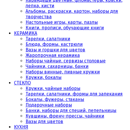
Карандаши цветные, фломастеры, краски,
лепка, кисти
Альбомы, раскраски, картон, наборы для
творчества
Настольные игры, карты, пазлы
Книги, прописи, обучающие книги
КЕРАМИКА
Тарелки, салатники
Блюда, формы, кастрюли
Вазы и горшки для цветов
Жаропрочная керамика
Наборы чайные, сервизы столовые
Чайники, сахарницы, банки
Наборы винные, пивные кружки
Кружки, бокалы
СТЕКЛО
Кружки, чайные наборы
Тарелки, салатники, формы для запекания
Бокалы, фужеры, стаканы
Подарочные наборы
Банки, наборы для специй, пепельницы
Кувшины, френч-прессы, чайники
Вазы для цветов
КУХНЯ