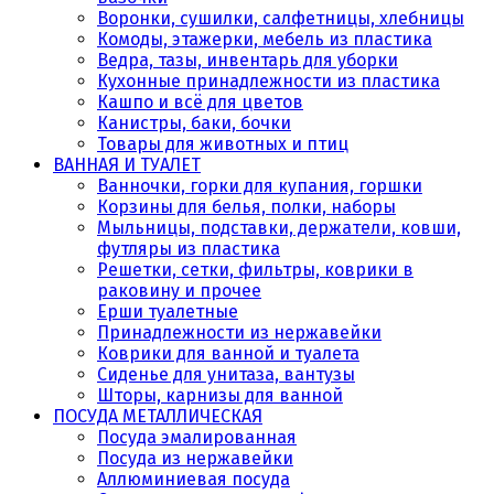
Воронки, сушилки, салфетницы, хлебницы
Комоды, этажерки, мебель из пластика
Ведра, тазы, инвентарь для уборки
Кухонные принадлежности из пластика
Кашпо и всё для цветов
Канистры, баки, бочки
Товары для животных и птиц
ВАННАЯ И ТУАЛЕТ
Ванночки, горки для купания, горшки
Корзины для белья, полки, наборы
Мыльницы, подставки, держатели, ковши,
футляры из пластика
Решетки, сетки, фильтры, коврики в
раковину и прочее
Ерши туалетные
Принадлежности из нержавейки
Коврики для ванной и туалета
Сиденье для унитаза, вантузы
Шторы, карнизы для ванной
ПОСУДА МЕТАЛЛИЧЕСКАЯ
Посуда эмалированная
Посуда из нержавейки
Аллюминиевая посуда