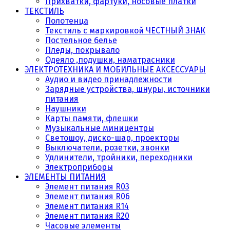
Прихватки, фартуки, носовые платки
ТЕКСТИЛЬ
Полотенца
Текстиль с маркировкой ЧЕСТНЫЙ ЗНАК
Постельное белье
Пледы, покрывало
Одеяло ,подушки, наматрасники
ЭЛЕКТРОТЕХНИКА И МОБИЛЬНЫЕ АКСЕССУАРЫ
Аудио и видео принадлежности
Зарядные устройства, шнуры, источники
питания
Наушники
Карты памяти, флешки
Музыкальные миницентры
Светошоу, диско-шар, проекторы
Выключатели, розетки, звонки
Удлинители, тройники, переходники
Электроприборы
ЭЛЕМЕНТЫ ПИТАНИЯ
Элемент питания R03
Элемент питания R06
Элемент питания R14
Элемент питания R20
Часовые элементы