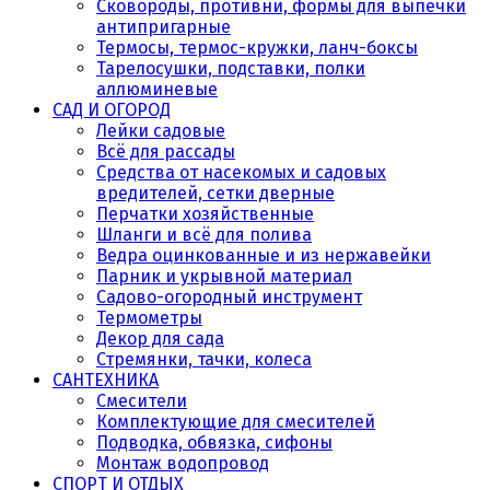
Сковороды, противни, формы для выпечки
антипригарные
Термосы, термос-кружки, ланч-боксы
Тарелосушки, подставки, полки
аллюминевые
САД И ОГОРОД
Лейки садовые
Всё для рассады
Средства от насекомых и садовых
вредителей, сетки дверные
Перчатки хозяйственные
Шланги и всё для полива
Ведра оцинкованные и из нержавейки
Парник и укрывной материал
Садово-огородный инструмент
Термометры
Декор для сада
Стремянки, тачки, колеса
САНТЕХНИКА
Смесители
Комплектующие для смесителей
Подводка, обвязка, сифоны
Монтаж водопровод
СПОРТ И ОТДЫХ