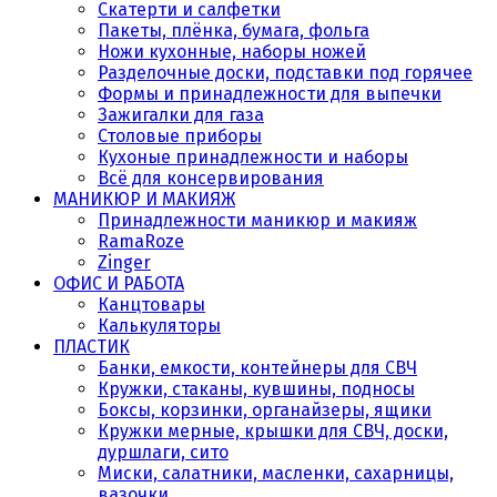
Скатерти и салфетки
Пакеты, плёнка, бумага, фольга
Ножи кухонные, наборы ножей
Разделочные доски, подставки под горячее
Формы и принадлежности для выпечки
Зажигалки для газа
Столовые приборы
Кухоные принадлежности и наборы
Всё для консервирования
МАНИКЮР И МАКИЯЖ
Принадлежности маникюр и макияж
RamaRoze
Zinger
ОФИС И РАБОТА
Канцтовары
Калькуляторы
ПЛАСТИК
Банки, емкости, контейнеры для СВЧ
Кружки, стаканы, кувшины, подносы
Боксы, корзинки, органайзеры, ящики
Кружки мерные, крышки для СВЧ, доски,
дуршлаги, сито
Миски, салатники, масленки, сахарницы,
вазочки