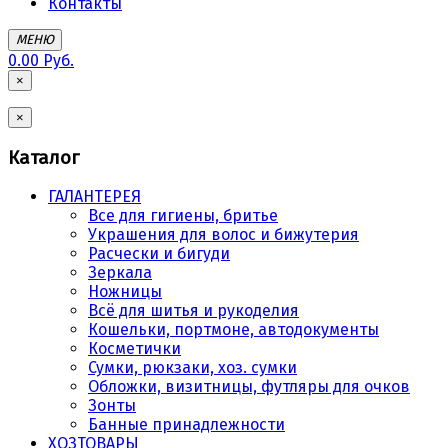
Контакты
МЕНЮ
0.00 Руб.
×
×
Каталог
ГАЛАНТЕРЕЯ
Все для гигиены, бритье
Украшения для волос и бижутерия
Расчески и бигуди
Зеркала
Ножницы
Всё для шитья и рукоделия
Кошельки, портмоне, автодокументы
Косметички
Сумки, рюкзаки, хоз. сумки
Обложки, визитницы, футляры для очков
Зонты
Банные принадлежности
ХОЗТОВАРЫ