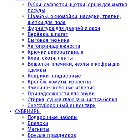
Губки, салфетки, щетки, ерши для мытья
посуды
Швабры, окномойки, насадки, тряпки,
щетки для пола
Фурнитура для дверей и окон
Верёвка, шпагат
Бытовая техника
Автопринадлежности
Крючки декоративные
Клей, скотч, ленты
Вешалки-плечики, чехлы и кофры для
одежды
Коврики придверные
Крепёж, хомуты, изолента
Замочно-скобяные изделия
Принадлежности для обуви
Стирка, сушка,глажка и чистка белья
Снегоуборочный инвентарь
СУВЕНИРЫ
Подарочные наборы
Брелоки
Магниты
Всё для праздников