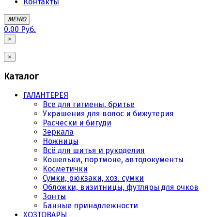
Контакты
МЕНЮ
0.00 Руб.
×
×
Каталог
ГАЛАНТЕРЕЯ
Все для гигиены, бритье
Украшения для волос и бижутерия
Расчески и бигуди
Зеркала
Ножницы
Всё для шитья и рукоделия
Кошельки, портмоне, автодокументы
Косметички
Сумки, рюкзаки, хоз. сумки
Обложки, визитницы, футляры для очков
Зонты
Банные принадлежности
ХОЗТОВАРЫ