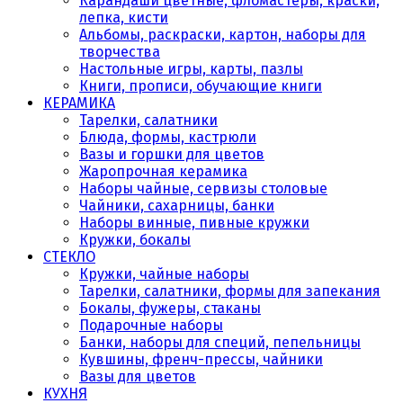
Карандаши цветные, фломастеры, краски,
лепка, кисти
Альбомы, раскраски, картон, наборы для
творчества
Настольные игры, карты, пазлы
Книги, прописи, обучающие книги
КЕРАМИКА
Тарелки, салатники
Блюда, формы, кастрюли
Вазы и горшки для цветов
Жаропрочная керамика
Наборы чайные, сервизы столовые
Чайники, сахарницы, банки
Наборы винные, пивные кружки
Кружки, бокалы
СТЕКЛО
Кружки, чайные наборы
Тарелки, салатники, формы для запекания
Бокалы, фужеры, стаканы
Подарочные наборы
Банки, наборы для специй, пепельницы
Кувшины, френч-прессы, чайники
Вазы для цветов
КУХНЯ