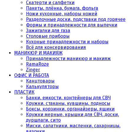
Скатерти и салфетки
Пакеты, плёнка, бумага, фольга
Ножи кухонные, наборы ножей
Разделочные доски, подставки под горячее
Формы и принадлежности для выпечки
Зажигалки для газа
Столовые приборы
Кухоные принадлежности и наборы
Всё для консервирования
МАНИКЮР И МАКИЯЖ
Принадлежности маникюр и макияж
RamaRoze
Zinger
ОФИС И РАБОТА
Канцтовары
Калькуляторы
ПЛАСТИК
Банки, емкости, контейнеры для СВЧ
Кружки, стаканы, кувшины, подносы
Боксы, корзинки, органайзеры, ящики
Кружки мерные, крышки для СВЧ, доски,
дуршлаги, сито
Миски, салатники, масленки, сахарницы,
вазочки