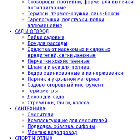
Сковороды, противни, формы для выпечки
антипригарные
Термосы, термос-кружки, ланч-боксы
Тарелосушки, подставки, полки
аллюминевые
САД И ОГОРОД
Лейки садовые
Всё для рассады
Средства от насекомых и садовых
вредителей, сетки дверные
Перчатки хозяйственные
Шланги и всё для полива
Ведра оцинкованные и из нержавейки
Парник и укрывной материал
Садово-огородный инструмент
Термометры
Декор для сада
Стремянки, тачки, колеса
САНТЕХНИКА
Смесители
Комплектующие для смесителей
Подводка, обвязка, сифоны
Монтаж водопровод
СПОРТ И ОТДЫХ