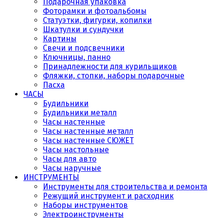
Подарочная упаковка
Фоторамки и фотоальбомы
Статуэтки, фигурки, копилки
Шкатулки и сундучки
Картины
Свечи и подсвечники
Ключницы, панно
Принадлежности для курильщиков
Фляжки, стопки, наборы подарочные
Пасха
ЧАСЫ
Будильники
Будильники металл
Часы настенные
Часы настенные металл
Часы настенные СЮЖЕТ
Часы настольные
Часы для авто
Часы наручные
ИНСТРУМЕНТЫ
Инструменты для строительства и ремонта
Режущий инструмент и расходник
Наборы инструментов
Электроинструменты