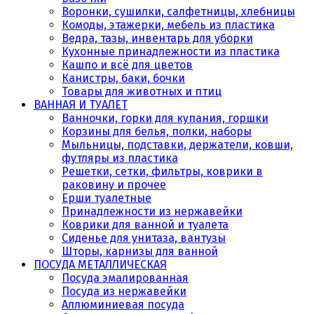
Воронки, сушилки, салфетницы, хлебницы
Комоды, этажерки, мебель из пластика
Ведра, тазы, инвентарь для уборки
Кухонные принадлежности из пластика
Кашпо и всё для цветов
Канистры, баки, бочки
Товары для животных и птиц
ВАННАЯ И ТУАЛЕТ
Ванночки, горки для купания, горшки
Корзины для белья, полки, наборы
Мыльницы, подставки, держатели, ковши,
футляры из пластика
Решетки, сетки, фильтры, коврики в
раковину и прочее
Ерши туалетные
Принадлежности из нержавейки
Коврики для ванной и туалета
Сиденье для унитаза, вантузы
Шторы, карнизы для ванной
ПОСУДА МЕТАЛЛИЧЕСКАЯ
Посуда эмалированная
Посуда из нержавейки
Аллюминиевая посуда