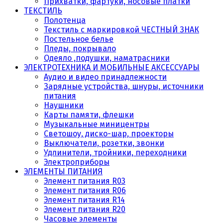
Прихватки, фартуки, носовые платки
ТЕКСТИЛЬ
Полотенца
Текстиль с маркировкой ЧЕСТНЫЙ ЗНАК
Постельное белье
Пледы, покрывало
Одеяло ,подушки, наматрасники
ЭЛЕКТРОТЕХНИКА И МОБИЛЬНЫЕ АКСЕССУАРЫ
Аудио и видео принадлежности
Зарядные устройства, шнуры, источники
питания
Наушники
Карты памяти, флешки
Музыкальные миницентры
Светошоу, диско-шар, проекторы
Выключатели, розетки, звонки
Удлинители, тройники, переходники
Электроприборы
ЭЛЕМЕНТЫ ПИТАНИЯ
Элемент питания R03
Элемент питания R06
Элемент питания R14
Элемент питания R20
Часовые элементы