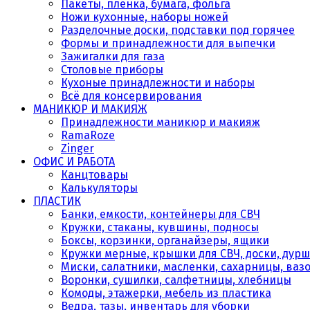
Пакеты, плёнка, бумага, фольга
Ножи кухонные, наборы ножей
Разделочные доски, подставки под горячее
Формы и принадлежности для выпечки
Зажигалки для газа
Столовые приборы
Кухоные принадлежности и наборы
Всё для консервирования
МАНИКЮР И МАКИЯЖ
Принадлежности маникюр и макияж
RamaRoze
Zinger
ОФИС И РАБОТА
Канцтовары
Калькуляторы
ПЛАСТИК
Банки, емкости, контейнеры для СВЧ
Кружки, стаканы, кувшины, подносы
Боксы, корзинки, органайзеры, ящики
Кружки мерные, крышки для СВЧ, доски, дурш
Миски, салатники, масленки, сахарницы, ваз
Воронки, сушилки, салфетницы, хлебницы
Комоды, этажерки, мебель из пластика
Ведра, тазы, инвентарь для уборки