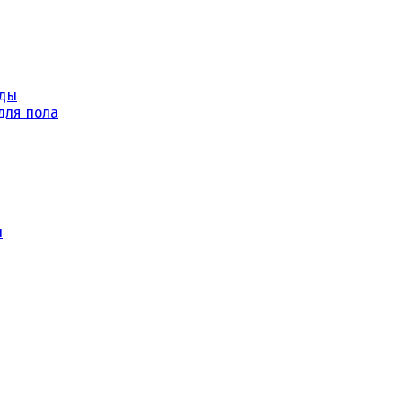
уды
для пола
ы