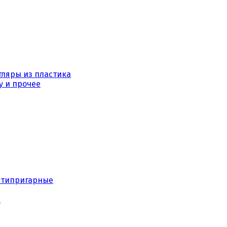
тляры из пластика
у и прочее
нтипригарные
е