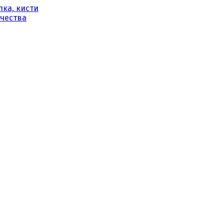
ка, кисти
рчества