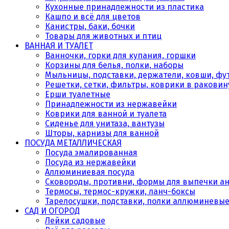
Кухонные принадлежности из пластика
Кашпо и всё для цветов
Канистры, баки, бочки
Товары для животных и птиц
ВАННАЯ И ТУАЛЕТ
Ванночки, горки для купания, горшки
Корзины для белья, полки, наборы
Мыльницы, подставки, держатели, ковши, фу
Решетки, сетки, фильтры, коврики в раковин
Ерши туалетные
Принадлежности из нержавейки
Коврики для ванной и туалета
Сиденье для унитаза, вантузы
Шторы, карнизы для ванной
ПОСУДА МЕТАЛЛИЧЕСКАЯ
Посуда эмалированная
Посуда из нержавейки
Аллюминиевая посуда
Сковороды, противни, формы для выпечки а
Термосы, термос-кружки, ланч-боксы
Тарелосушки, подставки, полки аллюминевы
САД И ОГОРОД
Лейки садовые