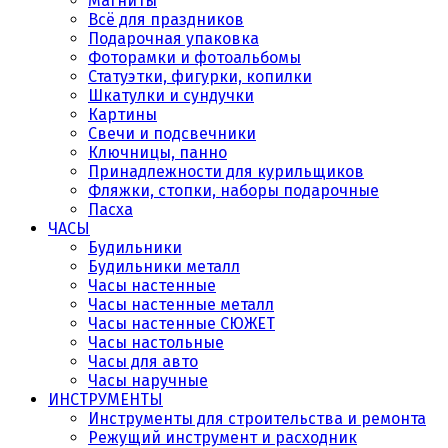
Магниты
Всё для праздников
Подарочная упаковка
Фоторамки и фотоальбомы
Статуэтки, фигурки, копилки
Шкатулки и сундучки
Картины
Свечи и подсвечники
Ключницы, панно
Принадлежности для курильщиков
Фляжки, стопки, наборы подарочные
Пасха
ЧАСЫ
Будильники
Будильники металл
Часы настенные
Часы настенные металл
Часы настенные СЮЖЕТ
Часы настольные
Часы для авто
Часы наручные
ИНСТРУМЕНТЫ
Инструменты для строительства и ремонта
Режущий инструмент и расходник