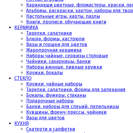
Карандаши цветные, фломастеры, краски, леп
Альбомы, раскраски, картон, наборы для тво
Настольные игры, карты, пазлы
Книги, прописи, обучающие книги
КЕРАМИКА
Тарелки, салатники
Блюда, формы, кастрюли
Вазы и горшки для цветов
Жаропрочная керамика
Наборы чайные, сервизы столовые
Чайники, сахарницы, банки
Наборы винные, пивные кружки
Кружки, бокалы
СТЕКЛО
Кружки, чайные наборы
Тарелки, салатники, формы для запекания
Бокалы, фужеры, стаканы
Подарочные наборы
Банки, наборы для специй, пепельницы
Кувшины, френч-прессы, чайники
Вазы для цветов
КУХНЯ
Скатерти и салфетки