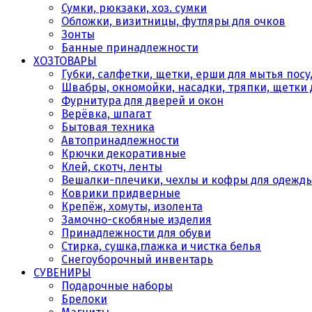
Сумки, рюкзаки, хоз. сумки
Обложки, визитницы, футляры для очков
Зонты
Банные принадлежности
ХОЗТОВАРЫ
Губки, салфетки, щетки, ерши для мытья пос
Швабры, окномойки, насадки, тряпки, щетки 
Фурнитура для дверей и окон
Верёвка, шпагат
Бытовая техника
Автопринадлежности
Крючки декоративные
Клей, скотч, ленты
Вешалки-плечики, чехлы и кофры для одежд
Коврики придверные
Крепёж, хомуты, изолента
Замочно-скобяные изделия
Принадлежности для обуви
Стирка, сушка,глажка и чистка белья
Снегоуборочный инвентарь
СУВЕНИРЫ
Подарочные наборы
Брелоки