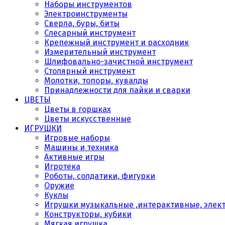
Наборы инструментов
Электроинструменты
Сверла, буры, биты
Слесарный инструмент
Крепежный инструмент и расходник
Измерительный инструмент
Шлифовально-зачистной инструмент
Столярный инструмент
Молотки, топоры, кувалды
Принадлежности для пайки и сварки
ЦВЕТЫ
Цветы в горшках
Цветы искусственные
ИГРУШКИ
Игровые наборы
Машины и техника
Активные игры
Игротека
Роботы, солдатики, фигурки
Оружие
Куклы
Игрушки музыкальные ,интерактивные, элек
Конструкторы, кубики
Мягкая игрушка