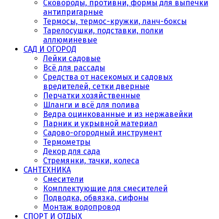
Сковороды, противни, формы для выпечки
антипригарные
Термосы, термос-кружки, ланч-боксы
Тарелосушки, подставки, полки
аллюминевые
САД И ОГОРОД
Лейки садовые
Всё для рассады
Средства от насекомых и садовых
вредителей, сетки дверные
Перчатки хозяйственные
Шланги и всё для полива
Ведра оцинкованные и из нержавейки
Парник и укрывной материал
Садово-огородный инструмент
Термометры
Декор для сада
Стремянки, тачки, колеса
САНТЕХНИКА
Смесители
Комплектующие для смесителей
Подводка, обвязка, сифоны
Монтаж водопровод
СПОРТ И ОТДЫХ