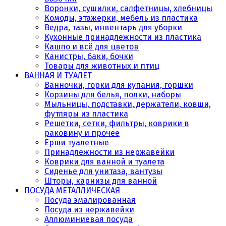
Воронки, сушилки, салфетницы, хлебницы
Комоды, этажерки, мебель из пластика
Ведра, тазы, инвентарь для уборки
Кухонные принадлежности из пластика
Кашпо и всё для цветов
Канистры, баки, бочки
Товары для животных и птиц
ВАННАЯ И ТУАЛЕТ
Ванночки, горки для купания, горшки
Корзины для белья, полки, наборы
Мыльницы, подставки, держатели, ковши,
футляры из пластика
Решетки, сетки, фильтры, коврики в
раковину и прочее
Ерши туалетные
Принадлежности из нержавейки
Коврики для ванной и туалета
Сиденье для унитаза, вантузы
Шторы, карнизы для ванной
ПОСУДА МЕТАЛЛИЧЕСКАЯ
Посуда эмалированная
Посуда из нержавейки
Аллюминиевая посуда