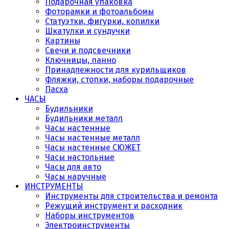
Подарочная упаковка
Фоторамки и фотоальбомы
Статуэтки, фигурки, копилки
Шкатулки и сундучки
Картины
Свечи и подсвечники
Ключницы, панно
Принадлежности для курильщиков
Фляжки, стопки, наборы подарочные
Пасха
ЧАСЫ
Будильники
Будильники металл
Часы настенные
Часы настенные металл
Часы настенные СЮЖЕТ
Часы настольные
Часы для авто
Часы наручные
ИНСТРУМЕНТЫ
Инструменты для строительства и ремонта
Режущий инструмент и расходник
Наборы инструментов
Электроинструменты