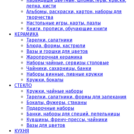
Карандаши цветные, фломастеры, краски,
лепка, кисти
Альбомы, раскраски, картон, наборы для
творчества
Настольные игры, карты, пазлы
Книги, прописи, обучающие книги
КЕРАМИКА
Тарелки, салатники
Блюда, формы, кастрюли
Вазы и горшки для цветов
Жаропрочная керамика
Наборы чайные, сервизы столовые
Чайники, сахарницы, банки
Наборы винные, пивные кружки
Кружки, бокалы
СТЕКЛО
Кружки, чайные наборы
Тарелки, салатники, формы для запекания
Бокалы, фужеры, стаканы
Подарочные наборы
Банки, наборы для специй, пепельницы
Кувшины, френч-прессы, чайники
Вазы для цветов
КУХНЯ