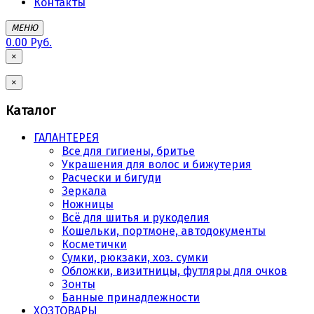
Контакты
МЕНЮ
0.00 Руб.
×
×
Каталог
ГАЛАНТЕРЕЯ
Все для гигиены, бритье
Украшения для волос и бижутерия
Расчески и бигуди
Зеркала
Ножницы
Всё для шитья и рукоделия
Кошельки, портмоне, автодокументы
Косметички
Сумки, рюкзаки, хоз. сумки
Обложки, визитницы, футляры для очков
Зонты
Банные принадлежности
ХОЗТОВАРЫ