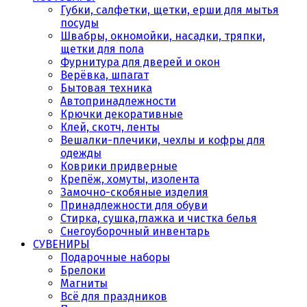
Губки, салфетки, щетки, ерши для мытья
посуды
Швабры, окномойки, насадки, тряпки,
щетки для пола
Фурнитура для дверей и окон
Верёвка, шпагат
Бытовая техника
Автопринадлежности
Крючки декоративные
Клей, скотч, ленты
Вешалки-плечики, чехлы и кофры для
одежды
Коврики придверные
Крепёж, хомуты, изолента
Замочно-скобяные изделия
Принадлежности для обуви
Стирка, сушка,глажка и чистка белья
Снегоуборочный инвентарь
СУВЕНИРЫ
Подарочные наборы
Брелоки
Магниты
Всё для праздников