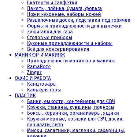
Скатерти и салфетки
Пакеты, плёнка, бумага, фольга
Ножи кухонные, наборы ножей
Разделочные доски, подставки под горячее
Формы и принадлежности для выпечки
Зажигалки для газа
Столовые приборы
Кухоные принадлежности и наборы
Всё для консервирования
МАНИКЮР И МАКИЯЖ
Принадлежности маникюр и макияж
RamaRoze
Zinger
ОФИС И РАБОТА
Канцтовары
Калькуляторы
ПЛАСТИК
Банки, емкости, контейнеры для СВЧ
Кружки, стаканы, кувшины, подносы
Боксы, корзинки, органайзеры, ящики
Кружки мерные, крышки для СВЧ, доски,
дуршлаги, сито
Миски, салатники, масленки, сахарницы,
вазочки