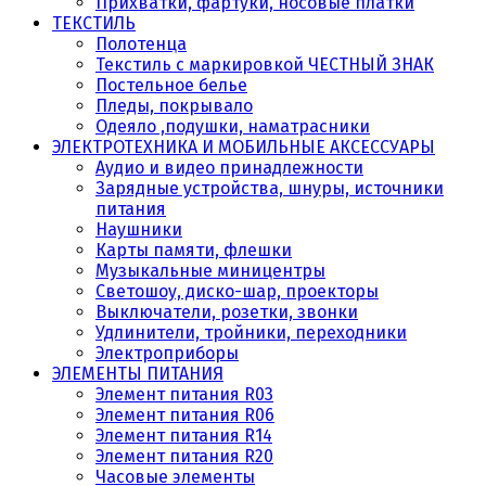
Прихватки, фартуки, носовые платки
ТЕКСТИЛЬ
Полотенца
Текстиль с маркировкой ЧЕСТНЫЙ ЗНАК
Постельное белье
Пледы, покрывало
Одеяло ,подушки, наматрасники
ЭЛЕКТРОТЕХНИКА И МОБИЛЬНЫЕ АКСЕССУАРЫ
Аудио и видео принадлежности
Зарядные устройства, шнуры, источники
питания
Наушники
Карты памяти, флешки
Музыкальные миницентры
Светошоу, диско-шар, проекторы
Выключатели, розетки, звонки
Удлинители, тройники, переходники
Электроприборы
ЭЛЕМЕНТЫ ПИТАНИЯ
Элемент питания R03
Элемент питания R06
Элемент питания R14
Элемент питания R20
Часовые элементы