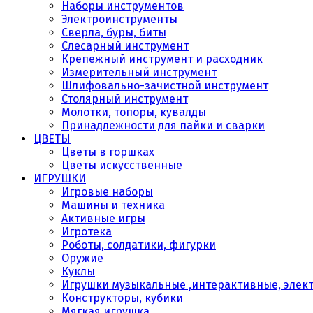
Наборы инструментов
Электроинструменты
Сверла, буры, биты
Слесарный инструмент
Крепежный инструмент и расходник
Измерительный инструмент
Шлифовально-зачистной инструмент
Столярный инструмент
Молотки, топоры, кувалды
Принадлежности для пайки и сварки
ЦВЕТЫ
Цветы в горшках
Цветы искусственные
ИГРУШКИ
Игровые наборы
Машины и техника
Активные игры
Игротека
Роботы, солдатики, фигурки
Оружие
Куклы
Игрушки музыкальные ,интерактивные, элек
Конструкторы, кубики
Мягкая игрушка