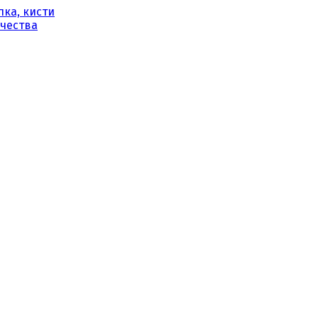
ка, кисти
рчества