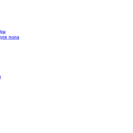
уды
для пола
ы