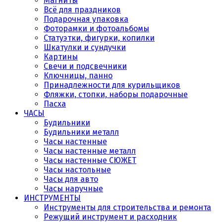
Магниты
Всё для праздников
Подарочная упаковка
Фоторамки и фотоальбомы
Статуэтки, фигурки, копилки
Шкатулки и сундучки
Картины
Свечи и подсвечники
Ключницы, панно
Принадлежности для курильщиков
Фляжки, стопки, наборы подарочные
Пасха
ЧАСЫ
Будильники
Будильники металл
Часы настенные
Часы настенные металл
Часы настенные СЮЖЕТ
Часы настольные
Часы для авто
Часы наручные
ИНСТРУМЕНТЫ
Инструменты для строительства и ремонта
Режущий инструмент и расходник