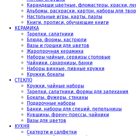
Карандаши цветные, фломастеры, краски, леп
Альбомы, раскраски, картон, наборы для тво
Настольные игры, карты, пазлы
Книги, прописи, обучающие книги
КЕРАМИКА
Тарелки, салатники
Блюда, формы, кастрюли
Вазы и горшки для цветов
Жаропрочная керамика
Наборы чайные, сервизы столовые
Чайники, сахарницы, банки
Наборы винные, пивные кружки
Кружки, бокалы
СТЕКЛО
Кружки, чайные наборы
Тарелки, салатники, формы для запекания
Бокалы, фужеры, стаканы
Подарочные наборы
Банки, наборы для специй, пепельницы
Кувшины, френч-прессы, чайники
Вазы для цветов
КУХНЯ
Скатерти и салфетки