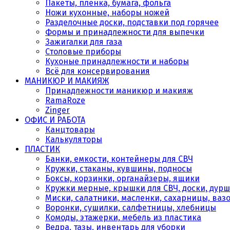
Пакеты, плёнка, бумага, фольга
Ножи кухонные, наборы ножей
Разделочные доски, подставки под горячее
Формы и принадлежности для выпечки
Зажигалки для газа
Столовые приборы
Кухоные принадлежности и наборы
Всё для консервирования
МАНИКЮР И МАКИЯЖ
Принадлежности маникюр и макияж
RamaRoze
Zinger
ОФИС И РАБОТА
Канцтовары
Калькуляторы
ПЛАСТИК
Банки, емкости, контейнеры для СВЧ
Кружки, стаканы, кувшины, подносы
Боксы, корзинки, органайзеры, ящики
Кружки мерные, крышки для СВЧ, доски, дурш
Миски, салатники, масленки, сахарницы, ваз
Воронки, сушилки, салфетницы, хлебницы
Комоды, этажерки, мебель из пластика
Ведра, тазы, инвентарь для уборки