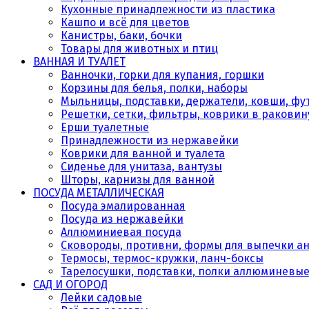
Кухонные принадлежности из пластика
Кашпо и всё для цветов
Канистры, баки, бочки
Товары для животных и птиц
ВАННАЯ И ТУАЛЕТ
Ванночки, горки для купания, горшки
Корзины для белья, полки, наборы
Мыльницы, подставки, держатели, ковши, фу
Решетки, сетки, фильтры, коврики в раковин
Ерши туалетные
Принадлежности из нержавейки
Коврики для ванной и туалета
Сиденье для унитаза, вантузы
Шторы, карнизы для ванной
ПОСУДА МЕТАЛЛИЧЕСКАЯ
Посуда эмалированная
Посуда из нержавейки
Аллюминиевая посуда
Сковороды, противни, формы для выпечки а
Термосы, термос-кружки, ланч-боксы
Тарелосушки, подставки, полки аллюминевы
САД И ОГОРОД
Лейки садовые