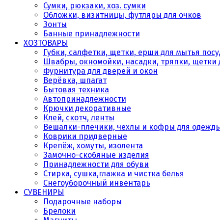
Сумки, рюкзаки, хоз. сумки
Обложки, визитницы, футляры для очков
Зонты
Банные принадлежности
ХОЗТОВАРЫ
Губки, салфетки, щетки, ерши для мытья пос
Швабры, окномойки, насадки, тряпки, щетки 
Фурнитура для дверей и окон
Верёвка, шпагат
Бытовая техника
Автопринадлежности
Крючки декоративные
Клей, скотч, ленты
Вешалки-плечики, чехлы и кофры для одежд
Коврики придверные
Крепёж, хомуты, изолента
Замочно-скобяные изделия
Принадлежности для обуви
Стирка, сушка,глажка и чистка белья
Снегоуборочный инвентарь
СУВЕНИРЫ
Подарочные наборы
Брелоки