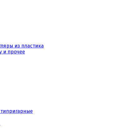
тляры из пластика
у и прочее
нтипригарные
е