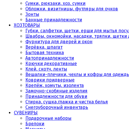
Сумки, рюкзаки, хоз. сумки
Обложки, визитницы, футляры для очков
Зонты
Банные принадлежности
ХОЗТОВАРЫ
Губки, салфетки, щетки, ерши для мытья пос
Швабры, окномойки, насадки, тряпки, щетки 
Фурнитура для дверей и окон
Верёвка, шпагат
Бытовая техника
Автопринадлежности
Крючки декоративные
Клей, скотч, ленты
Вешалки-плечики, чехлы и кофры для одежд
Коврики придверные
Крепёж, хомуты, изолента
Замочно-скобяные изделия
Принадлежности для обуви
Стирка, сушка,глажка и чистка белья
Снегоуборочный инвентарь
СУВЕНИРЫ
Подарочные наборы
Брелоки