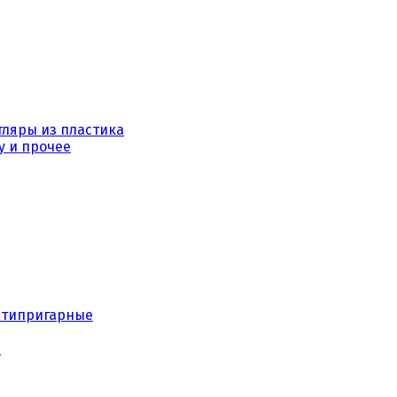
тляры из пластика
у и прочее
нтипригарные
е