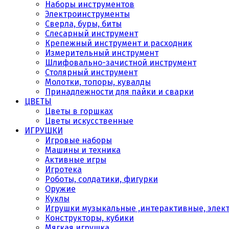
Наборы инструментов
Электроинструменты
Сверла, буры, биты
Слесарный инструмент
Крепежный инструмент и расходник
Измерительный инструмент
Шлифовально-зачистной инструмент
Столярный инструмент
Молотки, топоры, кувалды
Принадлежности для пайки и сварки
ЦВЕТЫ
Цветы в горшках
Цветы искусственные
ИГРУШКИ
Игровые наборы
Машины и техника
Активные игры
Игротека
Роботы, солдатики, фигурки
Оружие
Куклы
Игрушки музыкальные ,интерактивные, элек
Конструкторы, кубики
Мягкая игрушка