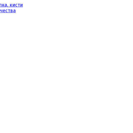
ка, кисти
рчества