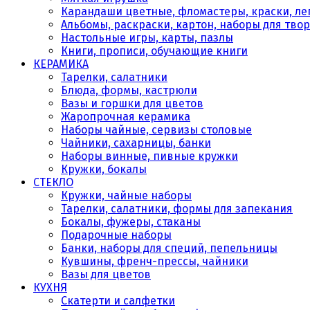
Карандаши цветные, фломастеры, краски, леп
Альбомы, раскраски, картон, наборы для тво
Настольные игры, карты, пазлы
Книги, прописи, обучающие книги
КЕРАМИКА
Тарелки, салатники
Блюда, формы, кастрюли
Вазы и горшки для цветов
Жаропрочная керамика
Наборы чайные, сервизы столовые
Чайники, сахарницы, банки
Наборы винные, пивные кружки
Кружки, бокалы
СТЕКЛО
Кружки, чайные наборы
Тарелки, салатники, формы для запекания
Бокалы, фужеры, стаканы
Подарочные наборы
Банки, наборы для специй, пепельницы
Кувшины, френч-прессы, чайники
Вазы для цветов
КУХНЯ
Скатерти и салфетки