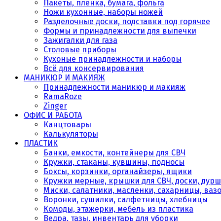
Пакеты, плёнка, бумага, фольга
Ножи кухонные, наборы ножей
Разделочные доски, подставки под горячее
Формы и принадлежности для выпечки
Зажигалки для газа
Столовые приборы
Кухоные принадлежности и наборы
Всё для консервирования
МАНИКЮР И МАКИЯЖ
Принадлежности маникюр и макияж
RamaRoze
Zinger
ОФИС И РАБОТА
Канцтовары
Калькуляторы
ПЛАСТИК
Банки, емкости, контейнеры для СВЧ
Кружки, стаканы, кувшины, подносы
Боксы, корзинки, органайзеры, ящики
Кружки мерные, крышки для СВЧ, доски, дурш
Миски, салатники, масленки, сахарницы, ваз
Воронки, сушилки, салфетницы, хлебницы
Комоды, этажерки, мебель из пластика
Ведра, тазы, инвентарь для уборки