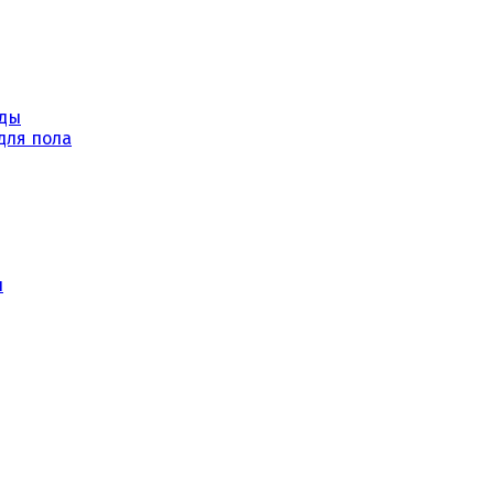
уды
для пола
ы