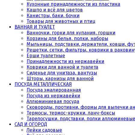
Кухонные принадлежности из пластика
Кашпо и всё для цветов
Канистры, баки, бочки
Товары для животных и птиц
ВАННАЯ И ТУАЛЕТ
Ванночки, горки для купания, горшки
Корзины для белья, полки, наборы
Мыльницы, подставки, держатели, ковши, фу
Решетки, сетки, фильтры, коврики в раковин
Ерши туалетные
Принадлежности из нержавейки
Коврики для ванной и туалета
Сиденье для унитаза, вантузы
Шторы, карнизы для ванной
ПОСУДА МЕТАЛЛИЧЕСКАЯ
Посуда эмалированная
Посуда из нержавейки
Аллюминиевая посуда
Сковороды, противни, формы для выпечки а
Термосы, термос-кружки, ланч-боксы
Тарелосушки, подставки, полки аллюминевы
САД И ОГОРОД
Лейки садовые