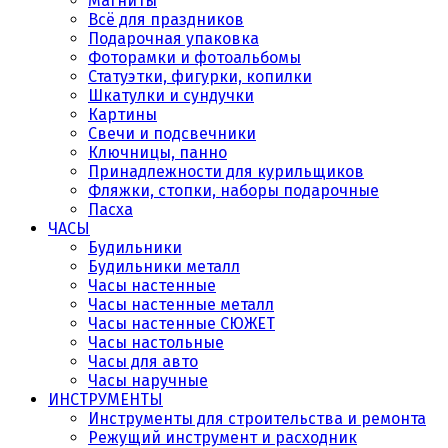
Магниты
Всё для праздников
Подарочная упаковка
Фоторамки и фотоальбомы
Статуэтки, фигурки, копилки
Шкатулки и сундучки
Картины
Свечи и подсвечники
Ключницы, панно
Принадлежности для курильщиков
Фляжки, стопки, наборы подарочные
Пасха
ЧАСЫ
Будильники
Будильники металл
Часы настенные
Часы настенные металл
Часы настенные СЮЖЕТ
Часы настольные
Часы для авто
Часы наручные
ИНСТРУМЕНТЫ
Инструменты для строительства и ремонта
Режущий инструмент и расходник