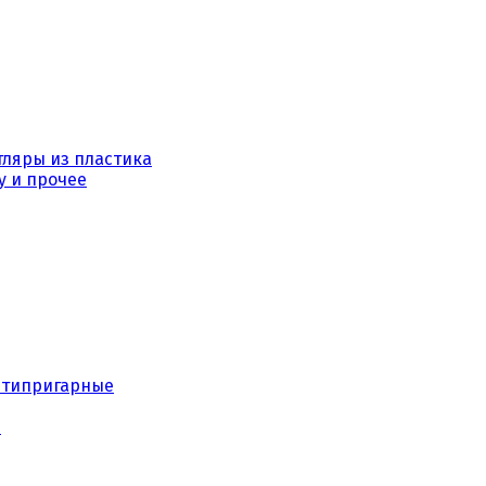
тляры из пластика
у и прочее
нтипригарные
е