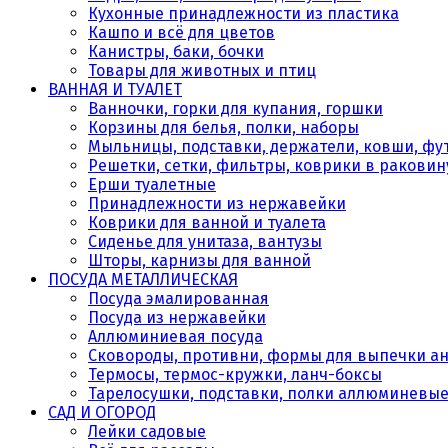
Кухонные принадлежности из пластика
Кашпо и всё для цветов
Канистры, баки, бочки
Товары для животных и птиц
ВАННАЯ И ТУАЛЕТ
Ванночки, горки для купания, горшки
Корзины для белья, полки, наборы
Мыльницы, подставки, держатели, ковши, фу
Решетки, сетки, фильтры, коврики в раковин
Ерши туалетные
Принадлежности из нержавейки
Коврики для ванной и туалета
Сиденье для унитаза, вантузы
Шторы, карнизы для ванной
ПОСУДА МЕТАЛЛИЧЕСКАЯ
Посуда эмалированная
Посуда из нержавейки
Аллюминиевая посуда
Сковороды, противни, формы для выпечки а
Термосы, термос-кружки, ланч-боксы
Тарелосушки, подставки, полки аллюминевы
САД И ОГОРОД
Лейки садовые