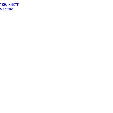
ка, кисти
рчества