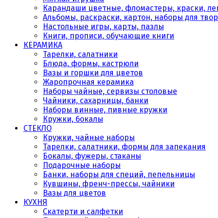
Карандаши цветные, фломастеры, краски, леп
Альбомы, раскраски, картон, наборы для тво
Настольные игры, карты, пазлы
Книги, прописи, обучающие книги
КЕРАМИКА
Тарелки, салатники
Блюда, формы, кастрюли
Вазы и горшки для цветов
Жаропрочная керамика
Наборы чайные, сервизы столовые
Чайники, сахарницы, банки
Наборы винные, пивные кружки
Кружки, бокалы
СТЕКЛО
Кружки, чайные наборы
Тарелки, салатники, формы для запекания
Бокалы, фужеры, стаканы
Подарочные наборы
Банки, наборы для специй, пепельницы
Кувшины, френч-прессы, чайники
Вазы для цветов
КУХНЯ
Скатерти и салфетки