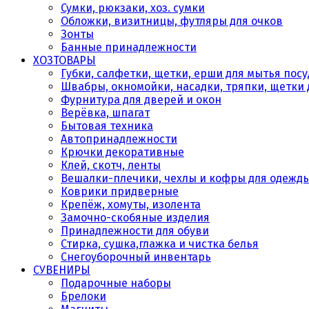
Сумки, рюкзаки, хоз. сумки
Обложки, визитницы, футляры для очков
Зонты
Банные принадлежности
ХОЗТОВАРЫ
Губки, салфетки, щетки, ерши для мытья пос
Швабры, окномойки, насадки, тряпки, щетки 
Фурнитура для дверей и окон
Верёвка, шпагат
Бытовая техника
Автопринадлежности
Крючки декоративные
Клей, скотч, ленты
Вешалки-плечики, чехлы и кофры для одежд
Коврики придверные
Крепёж, хомуты, изолента
Замочно-скобяные изделия
Принадлежности для обуви
Стирка, сушка,глажка и чистка белья
Снегоуборочный инвентарь
СУВЕНИРЫ
Подарочные наборы
Брелоки