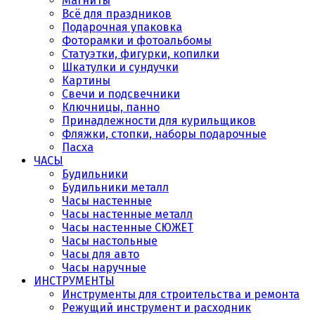
Магниты
Всё для праздников
Подарочная упаковка
Фоторамки и фотоальбомы
Статуэтки, фигурки, копилки
Шкатулки и сундучки
Картины
Свечи и подсвечники
Ключницы, панно
Принадлежности для курильщиков
Фляжки, стопки, наборы подарочные
Пасха
ЧАСЫ
Будильники
Будильники металл
Часы настенные
Часы настенные металл
Часы настенные СЮЖЕТ
Часы настольные
Часы для авто
Часы наручные
ИНСТРУМЕНТЫ
Инструменты для строительства и ремонта
Режущий инструмент и расходник