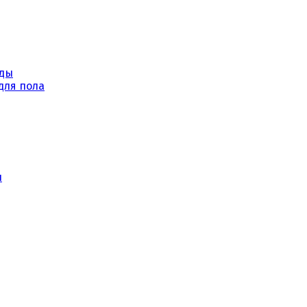
уды
для пола
ы