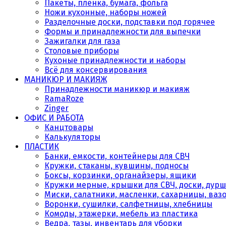
Пакеты, плёнка, бумага, фольга
Ножи кухонные, наборы ножей
Разделочные доски, подставки под горячее
Формы и принадлежности для выпечки
Зажигалки для газа
Столовые приборы
Кухоные принадлежности и наборы
Всё для консервирования
МАНИКЮР И МАКИЯЖ
Принадлежности маникюр и макияж
RamaRoze
Zinger
ОФИС И РАБОТА
Канцтовары
Калькуляторы
ПЛАСТИК
Банки, емкости, контейнеры для СВЧ
Кружки, стаканы, кувшины, подносы
Боксы, корзинки, органайзеры, ящики
Кружки мерные, крышки для СВЧ, доски, дурш
Миски, салатники, масленки, сахарницы, ваз
Воронки, сушилки, салфетницы, хлебницы
Комоды, этажерки, мебель из пластика
Ведра, тазы, инвентарь для уборки