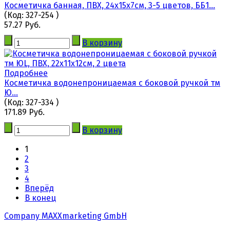
Косметичка банная, ПВХ, 24х15х7см, 3-5 цветов, ББ1...
(Код:
327-254
)
57.27 Руб.
В корзину
Подробнее
Косметичка водонепроницаемая с боковой ручкой тм
Ю...
(Код:
327-334
)
171.89 Руб.
В корзину
1
2
3
4
Вперёд
В конец
Company MAXXmarketing GmbH