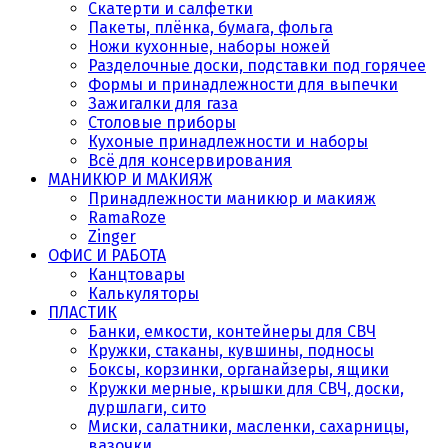
Скатерти и салфетки
Пакеты, плёнка, бумага, фольга
Ножи кухонные, наборы ножей
Разделочные доски, подставки под горячее
Формы и принадлежности для выпечки
Зажигалки для газа
Столовые приборы
Кухоные принадлежности и наборы
Всё для консервирования
МАНИКЮР И МАКИЯЖ
Принадлежности маникюр и макияж
RamaRoze
Zinger
ОФИС И РАБОТА
Канцтовары
Калькуляторы
ПЛАСТИК
Банки, емкости, контейнеры для СВЧ
Кружки, стаканы, кувшины, подносы
Боксы, корзинки, органайзеры, ящики
Кружки мерные, крышки для СВЧ, доски,
дуршлаги, сито
Миски, салатники, масленки, сахарницы,
вазочки