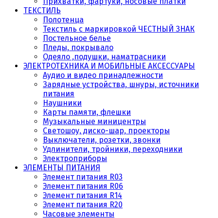
Прихватки, фартуки, носовые платки
ТЕКСТИЛЬ
Полотенца
Текстиль с маркировкой ЧЕСТНЫЙ ЗНАК
Постельное белье
Пледы, покрывало
Одеяло ,подушки, наматрасники
ЭЛЕКТРОТЕХНИКА И МОБИЛЬНЫЕ АКСЕССУАРЫ
Аудио и видео принадлежности
Зарядные устройства, шнуры, источники
питания
Наушники
Карты памяти, флешки
Музыкальные миницентры
Светошоу, диско-шар, проекторы
Выключатели, розетки, звонки
Удлинители, тройники, переходники
Электроприборы
ЭЛЕМЕНТЫ ПИТАНИЯ
Элемент питания R03
Элемент питания R06
Элемент питания R14
Элемент питания R20
Часовые элементы