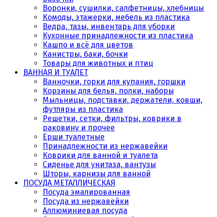
Воронки, сушилки, салфетницы, хлебницы
Комоды, этажерки, мебель из пластика
Ведра, тазы, инвентарь для уборки
Кухонные принадлежности из пластика
Кашпо и всё для цветов
Канистры, баки, бочки
Товары для животных и птиц
ВАННАЯ И ТУАЛЕТ
Ванночки, горки для купания, горшки
Корзины для белья, полки, наборы
Мыльницы, подставки, держатели, ковши,
футляры из пластика
Решетки, сетки, фильтры, коврики в
раковину и прочее
Ерши туалетные
Принадлежности из нержавейки
Коврики для ванной и туалета
Сиденье для унитаза, вантузы
Шторы, карнизы для ванной
ПОСУДА МЕТАЛЛИЧЕСКАЯ
Посуда эмалированная
Посуда из нержавейки
Аллюминиевая посуда