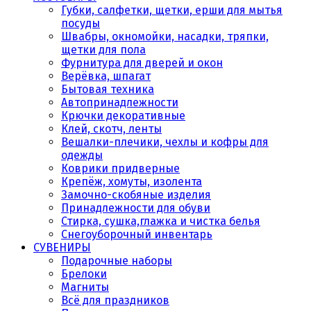
Губки, салфетки, щетки, ерши для мытья
посуды
Швабры, окномойки, насадки, тряпки,
щетки для пола
Фурнитура для дверей и окон
Верёвка, шпагат
Бытовая техника
Автопринадлежности
Крючки декоративные
Клей, скотч, ленты
Вешалки-плечики, чехлы и кофры для
одежды
Коврики придверные
Крепёж, хомуты, изолента
Замочно-скобяные изделия
Принадлежности для обуви
Стирка, сушка,глажка и чистка белья
Снегоуборочный инвентарь
СУВЕНИРЫ
Подарочные наборы
Брелоки
Магниты
Всё для праздников