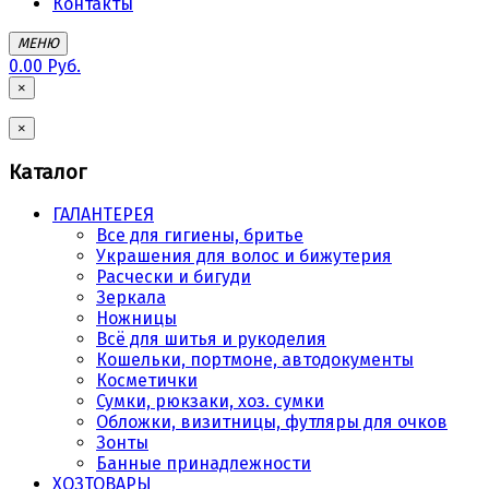
Контакты
МЕНЮ
0.00 Руб.
×
×
Каталог
ГАЛАНТЕРЕЯ
Все для гигиены, бритье
Украшения для волос и бижутерия
Расчески и бигуди
Зеркала
Ножницы
Всё для шитья и рукоделия
Кошельки, портмоне, автодокументы
Косметички
Сумки, рюкзаки, хоз. сумки
Обложки, визитницы, футляры для очков
Зонты
Банные принадлежности
ХОЗТОВАРЫ