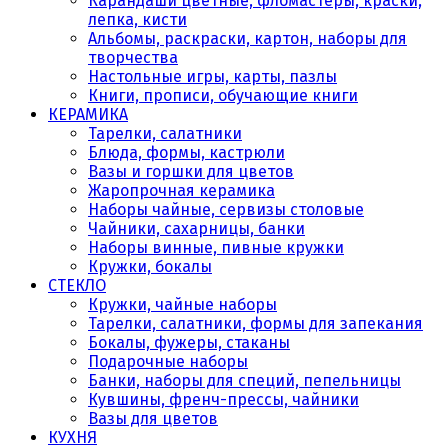
Карандаши цветные, фломастеры, краски,
лепка, кисти
Альбомы, раскраски, картон, наборы для
творчества
Настольные игры, карты, пазлы
Книги, прописи, обучающие книги
КЕРАМИКА
Тарелки, салатники
Блюда, формы, кастрюли
Вазы и горшки для цветов
Жаропрочная керамика
Наборы чайные, сервизы столовые
Чайники, сахарницы, банки
Наборы винные, пивные кружки
Кружки, бокалы
СТЕКЛО
Кружки, чайные наборы
Тарелки, салатники, формы для запекания
Бокалы, фужеры, стаканы
Подарочные наборы
Банки, наборы для специй, пепельницы
Кувшины, френч-прессы, чайники
Вазы для цветов
КУХНЯ