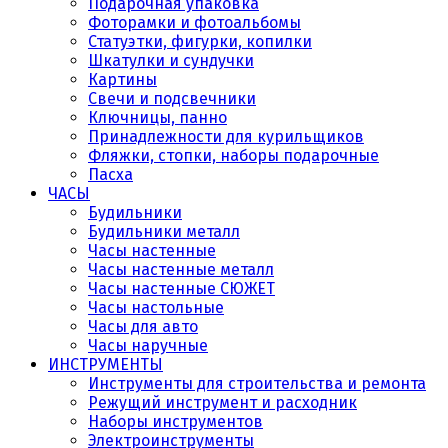
Подарочная упаковка
Фоторамки и фотоальбомы
Статуэтки, фигурки, копилки
Шкатулки и сундучки
Картины
Свечи и подсвечники
Ключницы, панно
Принадлежности для курильщиков
Фляжки, стопки, наборы подарочные
Пасха
ЧАСЫ
Будильники
Будильники металл
Часы настенные
Часы настенные металл
Часы настенные СЮЖЕТ
Часы настольные
Часы для авто
Часы наручные
ИНСТРУМЕНТЫ
Инструменты для строительства и ремонта
Режущий инструмент и расходник
Наборы инструментов
Электроинструменты