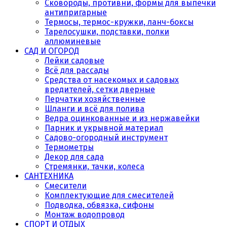
Сковороды, противни, формы для выпечки
антипригарные
Термосы, термос-кружки, ланч-боксы
Тарелосушки, подставки, полки
аллюминевые
САД И ОГОРОД
Лейки садовые
Всё для рассады
Средства от насекомых и садовых
вредителей, сетки дверные
Перчатки хозяйственные
Шланги и всё для полива
Ведра оцинкованные и из нержавейки
Парник и укрывной материал
Садово-огородный инструмент
Термометры
Декор для сада
Стремянки, тачки, колеса
САНТЕХНИКА
Смесители
Комплектующие для смесителей
Подводка, обвязка, сифоны
Монтаж водопровод
СПОРТ И ОТДЫХ