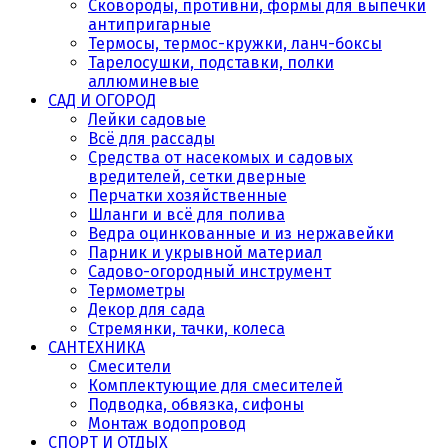
Сковороды, противни, формы для выпечки
антипригарные
Термосы, термос-кружки, ланч-боксы
Тарелосушки, подставки, полки
аллюминевые
САД И ОГОРОД
Лейки садовые
Всё для рассады
Средства от насекомых и садовых
вредителей, сетки дверные
Перчатки хозяйственные
Шланги и всё для полива
Ведра оцинкованные и из нержавейки
Парник и укрывной материал
Садово-огородный инструмент
Термометры
Декор для сада
Стремянки, тачки, колеса
САНТЕХНИКА
Смесители
Комплектующие для смесителей
Подводка, обвязка, сифоны
Монтаж водопровод
СПОРТ И ОТДЫХ