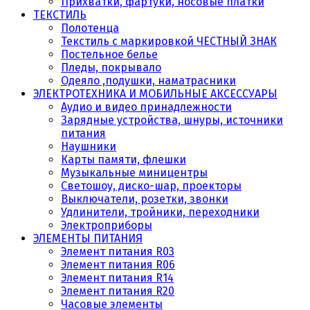
Прихватки, фартуки, носовые платки
ТЕКСТИЛЬ
Полотенца
Текстиль с маркировкой ЧЕСТНЫЙ ЗНАК
Постельное белье
Пледы, покрывало
Одеяло ,подушки, наматрасники
ЭЛЕКТРОТЕХНИКА И МОБИЛЬНЫЕ АКСЕССУАРЫ
Аудио и видео принадлежности
Зарядные устройства, шнуры, источники
питания
Наушники
Карты памяти, флешки
Музыкальные миницентры
Светошоу, диско-шар, проекторы
Выключатели, розетки, звонки
Удлинители, тройники, переходники
Электроприборы
ЭЛЕМЕНТЫ ПИТАНИЯ
Элемент питания R03
Элемент питания R06
Элемент питания R14
Элемент питания R20
Часовые элементы