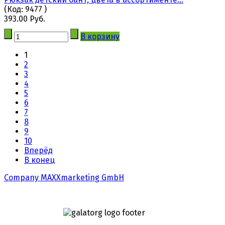
(Код:
9477
)
393.00 Руб.
В корзину
1
2
3
4
5
6
7
8
9
10
Вперёд
В конец
Company MAXXmarketing GmbH