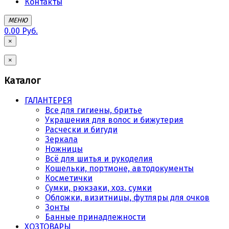
Контакты
МЕНЮ
0.00 Руб.
×
×
Каталог
ГАЛАНТЕРЕЯ
Все для гигиены, бритье
Украшения для волос и бижутерия
Расчески и бигуди
Зеркала
Ножницы
Всё для шитья и рукоделия
Кошельки, портмоне, автодокументы
Косметички
Сумки, рюкзаки, хоз. сумки
Обложки, визитницы, футляры для очков
Зонты
Банные принадлежности
ХОЗТОВАРЫ