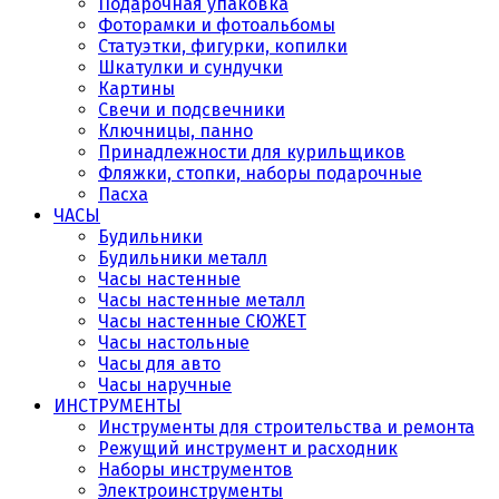
Подарочная упаковка
Фоторамки и фотоальбомы
Статуэтки, фигурки, копилки
Шкатулки и сундучки
Картины
Свечи и подсвечники
Ключницы, панно
Принадлежности для курильщиков
Фляжки, стопки, наборы подарочные
Пасха
ЧАСЫ
Будильники
Будильники металл
Часы настенные
Часы настенные металл
Часы настенные СЮЖЕТ
Часы настольные
Часы для авто
Часы наручные
ИНСТРУМЕНТЫ
Инструменты для строительства и ремонта
Режущий инструмент и расходник
Наборы инструментов
Электроинструменты