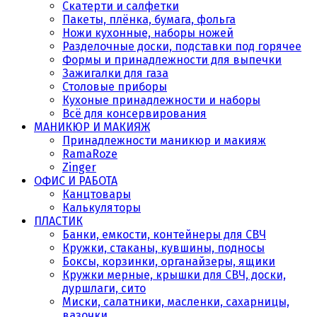
Скатерти и салфетки
Пакеты, плёнка, бумага, фольга
Ножи кухонные, наборы ножей
Разделочные доски, подставки под горячее
Формы и принадлежности для выпечки
Зажигалки для газа
Столовые приборы
Кухоные принадлежности и наборы
Всё для консервирования
МАНИКЮР И МАКИЯЖ
Принадлежности маникюр и макияж
RamaRoze
Zinger
ОФИС И РАБОТА
Канцтовары
Калькуляторы
ПЛАСТИК
Банки, емкости, контейнеры для СВЧ
Кружки, стаканы, кувшины, подносы
Боксы, корзинки, органайзеры, ящики
Кружки мерные, крышки для СВЧ, доски,
дуршлаги, сито
Миски, салатники, масленки, сахарницы,
вазочки