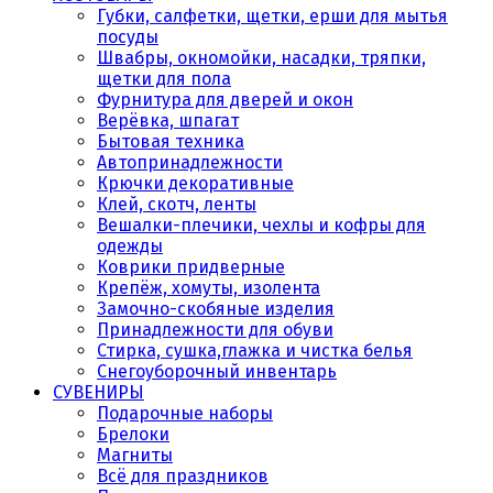
Губки, салфетки, щетки, ерши для мытья
посуды
Швабры, окномойки, насадки, тряпки,
щетки для пола
Фурнитура для дверей и окон
Верёвка, шпагат
Бытовая техника
Автопринадлежности
Крючки декоративные
Клей, скотч, ленты
Вешалки-плечики, чехлы и кофры для
одежды
Коврики придверные
Крепёж, хомуты, изолента
Замочно-скобяные изделия
Принадлежности для обуви
Стирка, сушка,глажка и чистка белья
Снегоуборочный инвентарь
СУВЕНИРЫ
Подарочные наборы
Брелоки
Магниты
Всё для праздников