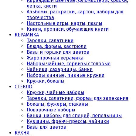
Карандаши цветные, фломастеры, краски,
лепка, кисти
Альбомы, раскраски, картон, наборы для
творчества
Настольные игры, карты, пазлы
Книги, прописи, обучающие книги
КЕРАМИКА
Тарелки, салатники
Блюда, формы, кастрюли
Вазы и горшки для цветов
Жаропрочная керамика
Наборы чайные, сервизы столовые
Чайники, сахарницы, банки
Наборы винные, пивные кружки
Кружки, бокалы
СТЕКЛО
Кружки, чайные наборы
Тарелки, салатники, формы для запекания
Бокалы, фужеры, стаканы
Подарочные наборы
Банки, наборы для специй, пепельницы
Кувшины, френч-прессы, чайники
Вазы для цветов
КУХНЯ