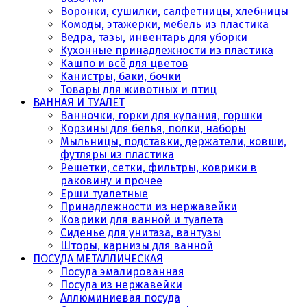
Воронки, сушилки, салфетницы, хлебницы
Комоды, этажерки, мебель из пластика
Ведра, тазы, инвентарь для уборки
Кухонные принадлежности из пластика
Кашпо и всё для цветов
Канистры, баки, бочки
Товары для животных и птиц
ВАННАЯ И ТУАЛЕТ
Ванночки, горки для купания, горшки
Корзины для белья, полки, наборы
Мыльницы, подставки, держатели, ковши,
футляры из пластика
Решетки, сетки, фильтры, коврики в
раковину и прочее
Ерши туалетные
Принадлежности из нержавейки
Коврики для ванной и туалета
Сиденье для унитаза, вантузы
Шторы, карнизы для ванной
ПОСУДА МЕТАЛЛИЧЕСКАЯ
Посуда эмалированная
Посуда из нержавейки
Аллюминиевая посуда