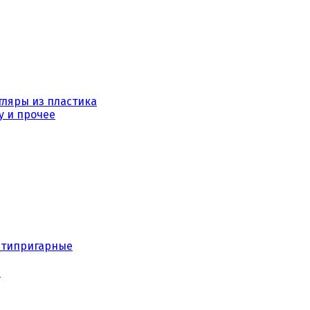
тляры из пластика
у и прочее
нтипригарные
е