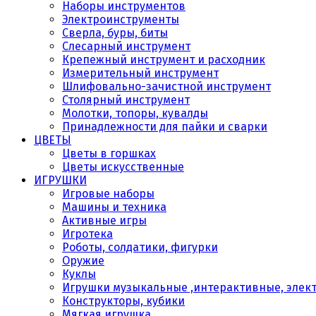
Наборы инструментов
Электроинструменты
Сверла, буры, биты
Слесарный инструмент
Крепежный инструмент и расходник
Измерительный инструмент
Шлифовально-зачистной инструмент
Столярный инструмент
Молотки, топоры, кувалды
Принадлежности для пайки и сварки
ЦВЕТЫ
Цветы в горшках
Цветы искусственные
ИГРУШКИ
Игровые наборы
Машины и техника
Активные игры
Игротека
Роботы, солдатики, фигурки
Оружие
Куклы
Игрушки музыкальные ,интерактивные, элек
Конструкторы, кубики
Мягкая игрушка