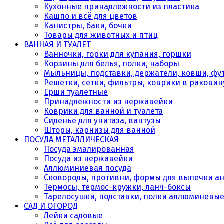
Кухонные принадлежности из пластика
Кашпо и всё для цветов
Канистры, баки, бочки
Товары для животных и птиц
ВАННАЯ И ТУАЛЕТ
Ванночки, горки для купания, горшки
Корзины для белья, полки, наборы
Мыльницы, подставки, держатели, ковши, фу
Решетки, сетки, фильтры, коврики в раковин
Ерши туалетные
Принадлежности из нержавейки
Коврики для ванной и туалета
Сиденье для унитаза, вантузы
Шторы, карнизы для ванной
ПОСУДА МЕТАЛЛИЧЕСКАЯ
Посуда эмалированная
Посуда из нержавейки
Аллюминиевая посуда
Сковороды, противни, формы для выпечки а
Термосы, термос-кружки, ланч-боксы
Тарелосушки, подставки, полки аллюминевы
САД И ОГОРОД
Лейки садовые