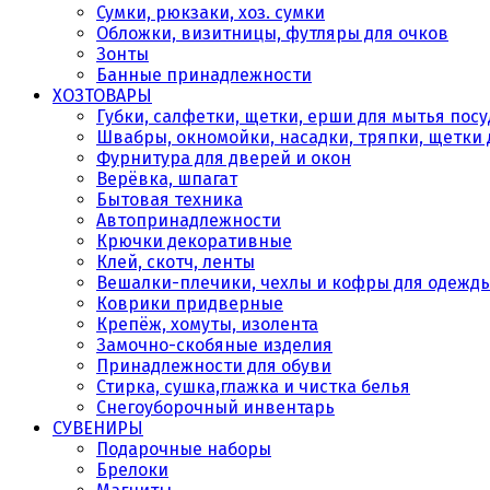
Сумки, рюкзаки, хоз. сумки
Обложки, визитницы, футляры для очков
Зонты
Банные принадлежности
ХОЗТОВАРЫ
Губки, салфетки, щетки, ерши для мытья пос
Швабры, окномойки, насадки, тряпки, щетки 
Фурнитура для дверей и окон
Верёвка, шпагат
Бытовая техника
Автопринадлежности
Крючки декоративные
Клей, скотч, ленты
Вешалки-плечики, чехлы и кофры для одежд
Коврики придверные
Крепёж, хомуты, изолента
Замочно-скобяные изделия
Принадлежности для обуви
Стирка, сушка,глажка и чистка белья
Снегоуборочный инвентарь
СУВЕНИРЫ
Подарочные наборы
Брелоки