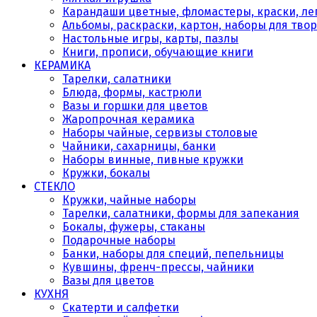
Карандаши цветные, фломастеры, краски, леп
Альбомы, раскраски, картон, наборы для тво
Настольные игры, карты, пазлы
Книги, прописи, обучающие книги
КЕРАМИКА
Тарелки, салатники
Блюда, формы, кастрюли
Вазы и горшки для цветов
Жаропрочная керамика
Наборы чайные, сервизы столовые
Чайники, сахарницы, банки
Наборы винные, пивные кружки
Кружки, бокалы
СТЕКЛО
Кружки, чайные наборы
Тарелки, салатники, формы для запекания
Бокалы, фужеры, стаканы
Подарочные наборы
Банки, наборы для специй, пепельницы
Кувшины, френч-прессы, чайники
Вазы для цветов
КУХНЯ
Скатерти и салфетки