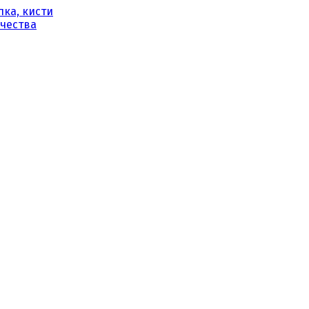
ка, кисти
рчества