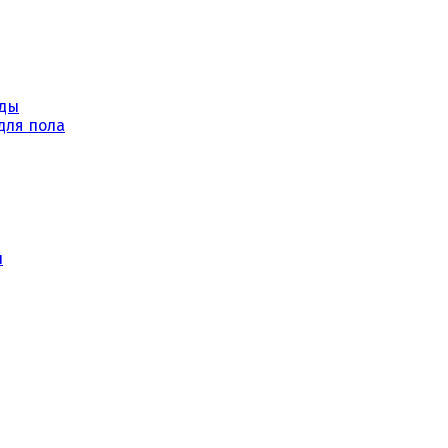
уды
для пола
ы