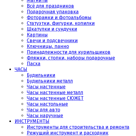
Магниты
Всё для праздников
Подарочная упаковка
Фоторамки и фотоальбомы
Статуэтки, фигурки, копилки
Шкатулки и сундучки
Картины
Свечи и подсвечники
Ключницы, панно
Принадлежности для курильщиков
Фляжки, стопки, наборы подарочные
Пасха
ЧАСЫ
Будильники
Будильники металл
Часы настенные
Часы настенные металл
Часы настенные СЮЖЕТ
Часы настольные
Часы для авто
Часы наручные
ИНСТРУМЕНТЫ
Инструменты для строительства и ремонта
Режущий инструмент и расходник