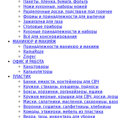
Пакеты, плёнка, бумага, фольга
Ножи кухонные, наборы ножей
Разделочные доски, подставки под горячее
Формы и принадлежности для выпечки
Зажигалки для газа
Столовые приборы
Кухоные принадлежности и наборы
Всё для консервирования
МАНИКЮР И МАКИЯЖ
Принадлежности маникюр и макияж
RamaRoze
Zinger
ОФИС И РАБОТА
Канцтовары
Калькуляторы
ПЛАСТИК
Банки, емкости, контейнеры для СВЧ
Кружки, стаканы, кувшины, подносы
Боксы, корзинки, органайзеры, ящики
Кружки мерные, крышки для СВЧ, доски, дурш
Миски, салатники, масленки, сахарницы, ваз
Воронки, сушилки, салфетницы, хлебницы
Комоды, этажерки, мебель из пластика
Ведра, тазы, инвентарь для уборки