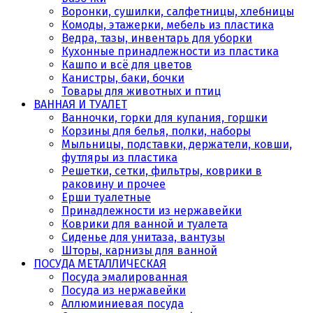
Воронки, сушилки, салфетницы, хлебницы
Комоды, этажерки, мебель из пластика
Ведра, тазы, инвентарь для уборки
Кухонные принадлежности из пластика
Кашпо и всё для цветов
Канистры, баки, бочки
Товары для животных и птиц
ВАННАЯ И ТУАЛЕТ
Ванночки, горки для купания, горшки
Корзины для белья, полки, наборы
Мыльницы, подставки, держатели, ковши,
футляры из пластика
Решетки, сетки, фильтры, коврики в
раковину и прочее
Ерши туалетные
Принадлежности из нержавейки
Коврики для ванной и туалета
Сиденье для унитаза, вантузы
Шторы, карнизы для ванной
ПОСУДА МЕТАЛЛИЧЕСКАЯ
Посуда эмалированная
Посуда из нержавейки
Аллюминиевая посуда