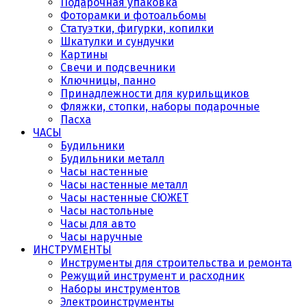
Подарочная упаковка
Фоторамки и фотоальбомы
Статуэтки, фигурки, копилки
Шкатулки и сундучки
Картины
Свечи и подсвечники
Ключницы, панно
Принадлежности для курильщиков
Фляжки, стопки, наборы подарочные
Пасха
ЧАСЫ
Будильники
Будильники металл
Часы настенные
Часы настенные металл
Часы настенные СЮЖЕТ
Часы настольные
Часы для авто
Часы наручные
ИНСТРУМЕНТЫ
Инструменты для строительства и ремонта
Режущий инструмент и расходник
Наборы инструментов
Электроинструменты