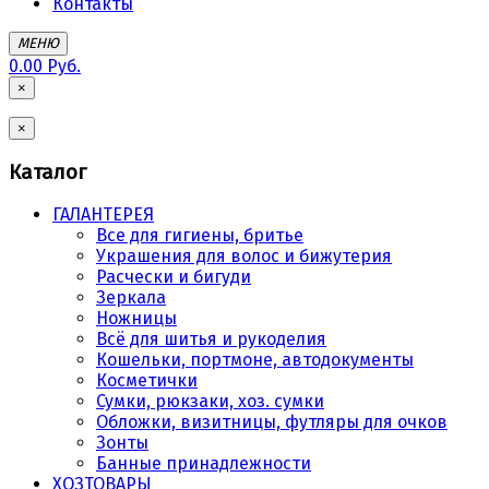
Контакты
МЕНЮ
0.00 Руб.
×
×
Каталог
ГАЛАНТЕРЕЯ
Все для гигиены, бритье
Украшения для волос и бижутерия
Расчески и бигуди
Зеркала
Ножницы
Всё для шитья и рукоделия
Кошельки, портмоне, автодокументы
Косметички
Сумки, рюкзаки, хоз. сумки
Обложки, визитницы, футляры для очков
Зонты
Банные принадлежности
ХОЗТОВАРЫ