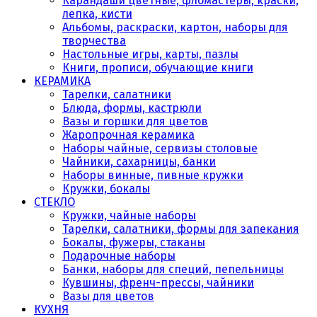
Карандаши цветные, фломастеры, краски,
лепка, кисти
Альбомы, раскраски, картон, наборы для
творчества
Настольные игры, карты, пазлы
Книги, прописи, обучающие книги
КЕРАМИКА
Тарелки, салатники
Блюда, формы, кастрюли
Вазы и горшки для цветов
Жаропрочная керамика
Наборы чайные, сервизы столовые
Чайники, сахарницы, банки
Наборы винные, пивные кружки
Кружки, бокалы
СТЕКЛО
Кружки, чайные наборы
Тарелки, салатники, формы для запекания
Бокалы, фужеры, стаканы
Подарочные наборы
Банки, наборы для специй, пепельницы
Кувшины, френч-прессы, чайники
Вазы для цветов
КУХНЯ