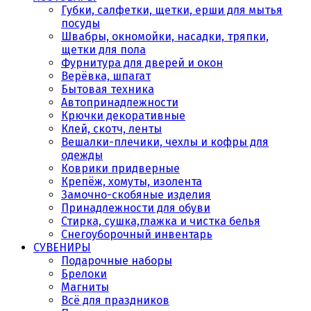
Губки, салфетки, щетки, ерши для мытья
посуды
Швабры, окномойки, насадки, тряпки,
щетки для пола
Фурнитура для дверей и окон
Верёвка, шпагат
Бытовая техника
Автопринадлежности
Крючки декоративные
Клей, скотч, ленты
Вешалки-плечики, чехлы и кофры для
одежды
Коврики придверные
Крепёж, хомуты, изолента
Замочно-скобяные изделия
Принадлежности для обуви
Стирка, сушка,глажка и чистка белья
Снегоуборочный инвентарь
СУВЕНИРЫ
Подарочные наборы
Брелоки
Магниты
Всё для праздников