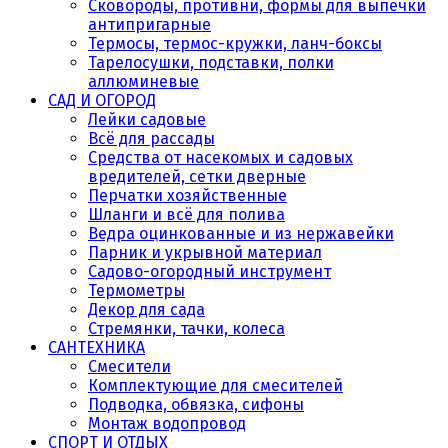
Сковороды, противни, формы для выпечки
антипригарные
Термосы, термос-кружки, ланч-боксы
Тарелосушки, подставки, полки
аллюминевые
САД И ОГОРОД
Лейки садовые
Всё для рассады
Средства от насекомых и садовых
вредителей, сетки дверные
Перчатки хозяйственные
Шланги и всё для полива
Ведра оцинкованные и из нержавейки
Парник и укрывной материал
Садово-огородный инструмент
Термометры
Декор для сада
Стремянки, тачки, колеса
САНТЕХНИКА
Смесители
Комплектующие для смесителей
Подводка, обвязка, сифоны
Монтаж водопровод
СПОРТ И ОТДЫХ