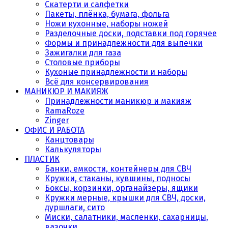
Скатерти и салфетки
Пакеты, плёнка, бумага, фольга
Ножи кухонные, наборы ножей
Разделочные доски, подставки под горячее
Формы и принадлежности для выпечки
Зажигалки для газа
Столовые приборы
Кухоные принадлежности и наборы
Всё для консервирования
МАНИКЮР И МАКИЯЖ
Принадлежности маникюр и макияж
RamaRoze
Zinger
ОФИС И РАБОТА
Канцтовары
Калькуляторы
ПЛАСТИК
Банки, емкости, контейнеры для СВЧ
Кружки, стаканы, кувшины, подносы
Боксы, корзинки, органайзеры, ящики
Кружки мерные, крышки для СВЧ, доски,
дуршлаги, сито
Миски, салатники, масленки, сахарницы,
вазочки