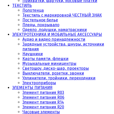
Прихватки, фартуки, носовые платки
ТЕКСТИЛЬ
Полотенца
Текстиль с маркировкой ЧЕСТНЫЙ ЗНАК
Постельное белье
Пледы, покрывало
Одеяло ,подушки, наматрасники
ЭЛЕКТРОТЕХНИКА И МОБИЛЬНЫЕ АКСЕССУАРЫ
Аудио и видео принадлежности
Зарядные устройства, шнуры, источники
питания
Наушники
Карты памяти, флешки
Музыкальные миницентры
Светошоу, диско-шар, проекторы
Выключатели, розетки, звонки
Удлинители, тройники, переходники
Электроприборы
ЭЛЕМЕНТЫ ПИТАНИЯ
Элемент питания R03
Элемент питания R06
Элемент питания R14
Элемент питания R20
Часовые элементы