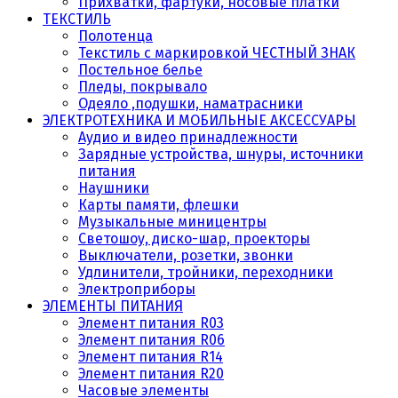
Прихватки, фартуки, носовые платки
ТЕКСТИЛЬ
Полотенца
Текстиль с маркировкой ЧЕСТНЫЙ ЗНАК
Постельное белье
Пледы, покрывало
Одеяло ,подушки, наматрасники
ЭЛЕКТРОТЕХНИКА И МОБИЛЬНЫЕ АКСЕССУАРЫ
Аудио и видео принадлежности
Зарядные устройства, шнуры, источники
питания
Наушники
Карты памяти, флешки
Музыкальные миницентры
Светошоу, диско-шар, проекторы
Выключатели, розетки, звонки
Удлинители, тройники, переходники
Электроприборы
ЭЛЕМЕНТЫ ПИТАНИЯ
Элемент питания R03
Элемент питания R06
Элемент питания R14
Элемент питания R20
Часовые элементы