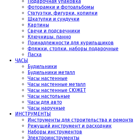
Подарочная упаковка
Фоторамки и фотоальбомы
Статуэтки, фигурки, копилки
Шкатулки и сундучки
Картины
Свечи и подсвечники
Ключницы, панно
Принадлежности для курильщиков
Фляжки, стопки, наборы подарочные
Пасха
ЧАСЫ
Будильники
Будильники металл
Часы настенные
Часы настенные металл
Часы настенные СЮЖЕТ
Часы настольные
Часы для авто
Часы наручные
ИНСТРУМЕНТЫ
Инструменты для строительства и ремонта
Режущий инструмент и расходник
Наборы инструментов
Электроинструменты