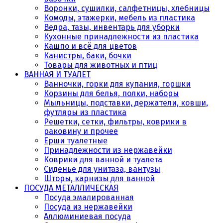
Воронки, сушилки, салфетницы, хлебницы
Комоды, этажерки, мебель из пластика
Ведра, тазы, инвентарь для уборки
Кухонные принадлежности из пластика
Кашпо и всё для цветов
Канистры, баки, бочки
Товары для животных и птиц
ВАННАЯ И ТУАЛЕТ
Ванночки, горки для купания, горшки
Корзины для белья, полки, наборы
Мыльницы, подставки, держатели, ковши,
футляры из пластика
Решетки, сетки, фильтры, коврики в
раковину и прочее
Ерши туалетные
Принадлежности из нержавейки
Коврики для ванной и туалета
Сиденье для унитаза, вантузы
Шторы, карнизы для ванной
ПОСУДА МЕТАЛЛИЧЕСКАЯ
Посуда эмалированная
Посуда из нержавейки
Аллюминиевая посуда