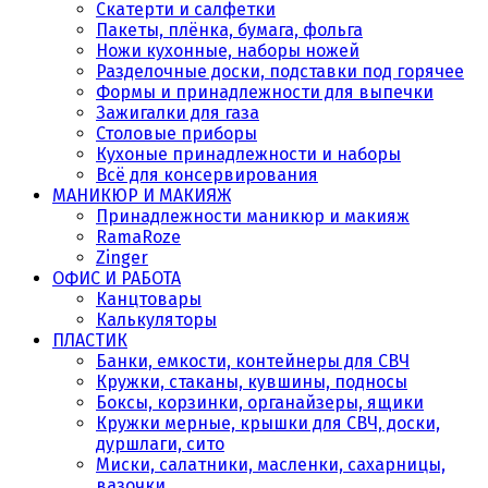
Скатерти и салфетки
Пакеты, плёнка, бумага, фольга
Ножи кухонные, наборы ножей
Разделочные доски, подставки под горячее
Формы и принадлежности для выпечки
Зажигалки для газа
Столовые приборы
Кухоные принадлежности и наборы
Всё для консервирования
МАНИКЮР И МАКИЯЖ
Принадлежности маникюр и макияж
RamaRoze
Zinger
ОФИС И РАБОТА
Канцтовары
Калькуляторы
ПЛАСТИК
Банки, емкости, контейнеры для СВЧ
Кружки, стаканы, кувшины, подносы
Боксы, корзинки, органайзеры, ящики
Кружки мерные, крышки для СВЧ, доски,
дуршлаги, сито
Миски, салатники, масленки, сахарницы,
вазочки