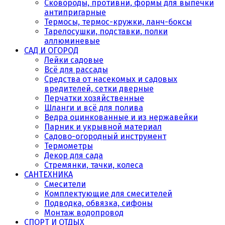
Сковороды, противни, формы для выпечки
антипригарные
Термосы, термос-кружки, ланч-боксы
Тарелосушки, подставки, полки
аллюминевые
САД И ОГОРОД
Лейки садовые
Всё для рассады
Средства от насекомых и садовых
вредителей, сетки дверные
Перчатки хозяйственные
Шланги и всё для полива
Ведра оцинкованные и из нержавейки
Парник и укрывной материал
Садово-огородный инструмент
Термометры
Декор для сада
Стремянки, тачки, колеса
САНТЕХНИКА
Смесители
Комплектующие для смесителей
Подводка, обвязка, сифоны
Монтаж водопровод
СПОРТ И ОТДЫХ