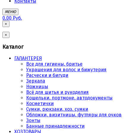
Контакты
МЕНЮ
0.00 Руб.
×
×
Каталог
ГАЛАНТЕРЕЯ
Все для гигиены, бритье
Украшения для волос и бижутерия
Расчески и бигуди
Зеркала
Ножницы
Всё для шитья и рукоделия
Кошельки, портмоне, автодокументы
Косметички
Сумки, рюкзаки, хоз. сумки
Обложки, визитницы, футляры для очков
Зонты
Банные принадлежности
ХОЗТОВАРЫ