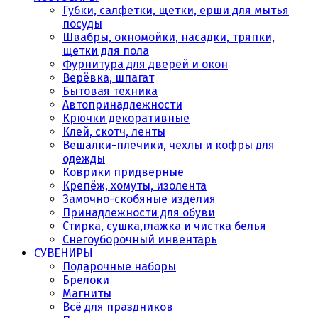
Губки, салфетки, щетки, ерши для мытья
посуды
Швабры, окномойки, насадки, тряпки,
щетки для пола
Фурнитура для дверей и окон
Верёвка, шпагат
Бытовая техника
Автопринадлежности
Крючки декоративные
Клей, скотч, ленты
Вешалки-плечики, чехлы и кофры для
одежды
Коврики придверные
Крепёж, хомуты, изолента
Замочно-скобяные изделия
Принадлежности для обуви
Стирка, сушка,глажка и чистка белья
Снегоуборочный инвентарь
СУВЕНИРЫ
Подарочные наборы
Брелоки
Магниты
Всё для праздников