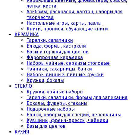
Карандаши цветные, фломастеры, краски,
лепка, кисти
Альбомы, раскраски, картон, наборы для
творчества
Настольные игры, карты, пазлы
Книги, прописи, обучающие книги
КЕРАМИКА
Тарелки, салатники
Блюда, формы, кастрюли
Вазы и горшки для цветов
Жаропрочная керамика
Наборы чайные, сервизы столовые
Чайники, сахарницы, банки
Наборы винные, пивные кружки
Кружки, бокалы
СТЕКЛО
Кружки, чайные наборы
Тарелки, салатники, формы для запекания
Бокалы, фужеры, стаканы
Подарочные наборы
Банки, наборы для специй, пепельницы
Кувшины, френч-прессы, чайники
Вазы для цветов
КУХНЯ