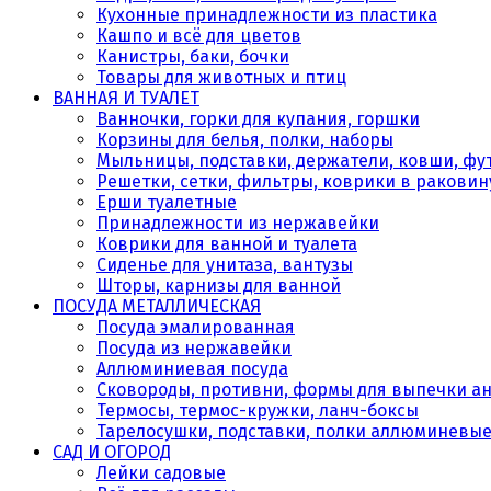
Кухонные принадлежности из пластика
Кашпо и всё для цветов
Канистры, баки, бочки
Товары для животных и птиц
ВАННАЯ И ТУАЛЕТ
Ванночки, горки для купания, горшки
Корзины для белья, полки, наборы
Мыльницы, подставки, держатели, ковши, фу
Решетки, сетки, фильтры, коврики в раковин
Ерши туалетные
Принадлежности из нержавейки
Коврики для ванной и туалета
Сиденье для унитаза, вантузы
Шторы, карнизы для ванной
ПОСУДА МЕТАЛЛИЧЕСКАЯ
Посуда эмалированная
Посуда из нержавейки
Аллюминиевая посуда
Сковороды, противни, формы для выпечки а
Термосы, термос-кружки, ланч-боксы
Тарелосушки, подставки, полки аллюминевы
САД И ОГОРОД
Лейки садовые