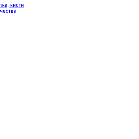
ка, кисти
рчества