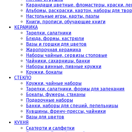
Карандаши цветные, фломастеры, краски, леп
Альбомы, раскраски, картон, наборы для тво
Настольные игры, карты, пазлы
Книги, прописи, обучающие книги
КЕРАМИКА
Тарелки, салатники
Блюда, формы, кастрюли
Вазы и горшки для цветов
Жаропрочная керамика
Наборы чайные, сервизы столовые
Чайники, сахарницы, банки
Наборы винные, пивные кружки
Кружки, бокалы
СТЕКЛО
Кружки, чайные наборы
Тарелки, салатники, формы для запекания
Бокалы, фужеры, стаканы
Подарочные наборы
Банки, наборы для специй, пепельницы
Кувшины, френч-прессы, чайники
Вазы для цветов
КУХНЯ
Скатерти и салфетки