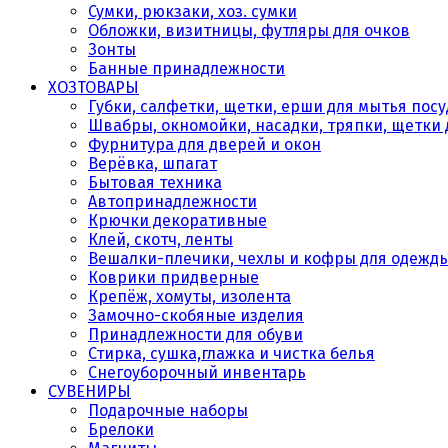
Сумки, рюкзаки, хоз. сумки
Обложки, визитницы, футляры для очков
Зонты
Банные принадлежности
ХОЗТОВАРЫ
Губки, салфетки, щетки, ерши для мытья пос
Швабры, окномойки, насадки, тряпки, щетки 
Фурнитура для дверей и окон
Верёвка, шпагат
Бытовая техника
Автопринадлежности
Крючки декоративные
Клей, скотч, ленты
Вешалки-плечики, чехлы и кофры для одежд
Коврики придверные
Крепёж, хомуты, изолента
Замочно-скобяные изделия
Принадлежности для обуви
Стирка, сушка,глажка и чистка белья
Снегоуборочный инвентарь
СУВЕНИРЫ
Подарочные наборы
Брелоки