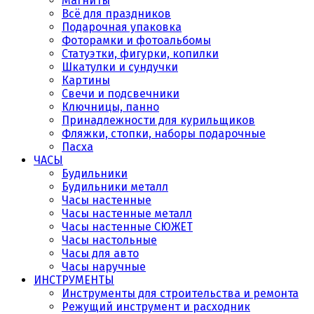
Магниты
Всё для праздников
Подарочная упаковка
Фоторамки и фотоальбомы
Статуэтки, фигурки, копилки
Шкатулки и сундучки
Картины
Свечи и подсвечники
Ключницы, панно
Принадлежности для курильщиков
Фляжки, стопки, наборы подарочные
Пасха
ЧАСЫ
Будильники
Будильники металл
Часы настенные
Часы настенные металл
Часы настенные СЮЖЕТ
Часы настольные
Часы для авто
Часы наручные
ИНСТРУМЕНТЫ
Инструменты для строительства и ремонта
Режущий инструмент и расходник