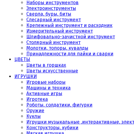
Наборы инструментов
Электроинструменты
Сверла, буры, биты
Слесарный инструмент
Крепежный инструмент и расходник
Измерительный инструмент
Шлифовально-зачистной инструмент
Столярный инструмент
Молотки, топоры, кувалды
Принадлежности для пайки и сварки
ЦВЕТЫ
Цветы в горшках
Цветы искусственные
ИГРУШКИ
Игровые наборы
Машины и техника
Активные игры
Игротека
Роботы, солдатики, фигурки
Оружие
Куклы
Игрушки музыкальные ,интерактивные, элек
Конструкторы, кубики
Мягкая игрушка