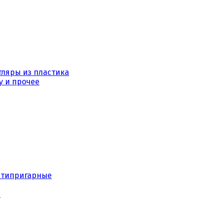
тляры из пластика
у и прочее
нтипригарные
е