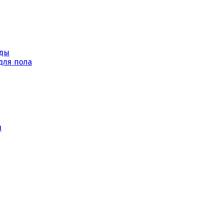
уды
для пола
ы