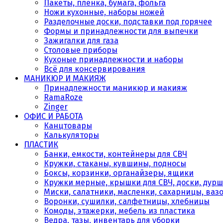
Пакеты, плёнка, бумага, фольга
Ножи кухонные, наборы ножей
Разделочные доски, подставки под горячее
Формы и принадлежности для выпечки
Зажигалки для газа
Столовые приборы
Кухоные принадлежности и наборы
Всё для консервирования
МАНИКЮР И МАКИЯЖ
Принадлежности маникюр и макияж
RamaRoze
Zinger
ОФИС И РАБОТА
Канцтовары
Калькуляторы
ПЛАСТИК
Банки, емкости, контейнеры для СВЧ
Кружки, стаканы, кувшины, подносы
Боксы, корзинки, органайзеры, ящики
Кружки мерные, крышки для СВЧ, доски, дурш
Миски, салатники, масленки, сахарницы, ваз
Воронки, сушилки, салфетницы, хлебницы
Комоды, этажерки, мебель из пластика
Ведра, тазы, инвентарь для уборки