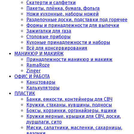
Скатерти и салфетки
Пакеты, плёнка, бумага, фольга
Ножи кухонные, наборы ножей
Разделочные доски, подставки под горячее
Формы и принадлежности для выпечки
Зажигалки для газа
Столовые приборы
Кухоные принадлежности и наборы
Всё для консервирования
МАНИКЮР И МАКИЯЖ
Принадлежности маникюр и макияж
RamaRoze
Zinger
ОФИС И РАБОТА
Канцтовары
Калькуляторы
ПЛАСТИК
Банки, емкости, контейнеры для СВЧ
Кружки, стаканы, кувшины, подносы
Боксы, корзинки, органайзеры, ящики
Кружки мерные, крышки для СВЧ, доски,
дуршлаги, сито
Миски, салатники, масленки, сахарницы,
вазочки