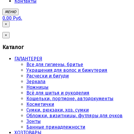
Контакты
МЕНЮ
0.00 Руб.
×
×
Каталог
ГАЛАНТЕРЕЯ
Все для гигиены, бритье
Украшения для волос и бижутерия
Расчески и бигуди
Зеркала
Ножницы
Всё для шитья и рукоделия
Кошельки, портмоне, автодокументы
Косметички
Сумки, рюкзаки, хоз. сумки
Обложки, визитницы, футляры для очков
Зонты
Банные принадлежности
ХОЗТОВАРЫ