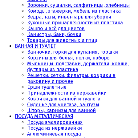
Воронки, сушилки, салфетницы, хлебницы
Комоды, этажерки, мебель из пластика
Ведра, тазы, инвентарь для уборки
Кухонные принадлежности из пластика
Кашпо и всё для цветов
Канистры, баки, бочки
Товары для животных и птиц
ВАННАЯ И ТУАЛЕТ
Ванночки, горки для купания, горшки
Корзины для белья, полки, наборы
Мыльницы, подставки, держатели, ковши,
футляры из пластика
Решетки, сетки, фильтры, коврики в
раковину и прочее
Ерши туалетные
Принадлежности из нержавейки
Коврики для ванной и туалета
Сиденье для унитаза, вантузы
Шторы, карнизы для ванной
ПОСУДА МЕТАЛЛИЧЕСКАЯ
Посуда эмалированная
Посуда из нержавейки
Аллюминиевая посуда