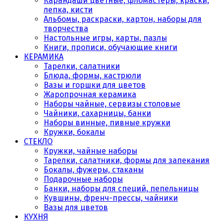
Карандаши цветные, фломастеры, краски,
лепка, кисти
Альбомы, раскраски, картон, наборы для
творчества
Настольные игры, карты, пазлы
Книги, прописи, обучающие книги
КЕРАМИКА
Тарелки, салатники
Блюда, формы, кастрюли
Вазы и горшки для цветов
Жаропрочная керамика
Наборы чайные, сервизы столовые
Чайники, сахарницы, банки
Наборы винные, пивные кружки
Кружки, бокалы
СТЕКЛО
Кружки, чайные наборы
Тарелки, салатники, формы для запекания
Бокалы, фужеры, стаканы
Подарочные наборы
Банки, наборы для специй, пепельницы
Кувшины, френч-прессы, чайники
Вазы для цветов
КУХНЯ