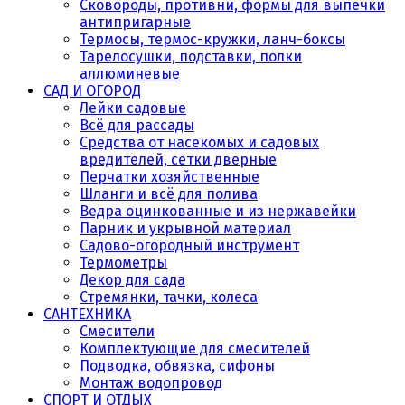
Сковороды, противни, формы для выпечки
антипригарные
Термосы, термос-кружки, ланч-боксы
Тарелосушки, подставки, полки
аллюминевые
САД И ОГОРОД
Лейки садовые
Всё для рассады
Средства от насекомых и садовых
вредителей, сетки дверные
Перчатки хозяйственные
Шланги и всё для полива
Ведра оцинкованные и из нержавейки
Парник и укрывной материал
Садово-огородный инструмент
Термометры
Декор для сада
Стремянки, тачки, колеса
САНТЕХНИКА
Смесители
Комплектующие для смесителей
Подводка, обвязка, сифоны
Монтаж водопровод
СПОРТ И ОТДЫХ