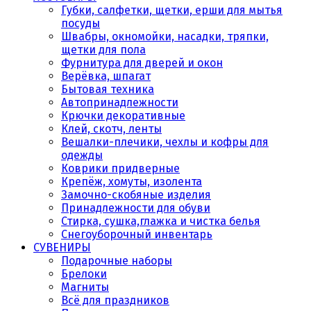
Губки, салфетки, щетки, ерши для мытья
посуды
Швабры, окномойки, насадки, тряпки,
щетки для пола
Фурнитура для дверей и окон
Верёвка, шпагат
Бытовая техника
Автопринадлежности
Крючки декоративные
Клей, скотч, ленты
Вешалки-плечики, чехлы и кофры для
одежды
Коврики придверные
Крепёж, хомуты, изолента
Замочно-скобяные изделия
Принадлежности для обуви
Стирка, сушка,глажка и чистка белья
Снегоуборочный инвентарь
СУВЕНИРЫ
Подарочные наборы
Брелоки
Магниты
Всё для праздников