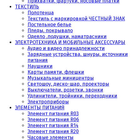
Прихватки, фартуки, носовые платки
ТЕКСТИЛЬ
Полотенца
Текстиль с маркировкой ЧЕСТНЫЙ ЗНАК
Постельное белье
Пледы, покрывало
Одеяло ,подушки, наматрасники
ЭЛЕКТРОТЕХНИКА И МОБИЛЬНЫЕ АКСЕССУАРЫ
Аудио и видео принадлежности
Зарядные устройства, шнуры, источники
питания
Наушники
Карты памяти, флешки
Музыкальные миницентры
Светошоу, диско-шар, проекторы
Выключатели, розетки, звонки
Удлинители, тройники, переходники
Электроприборы
ЭЛЕМЕНТЫ ПИТАНИЯ
Элемент питания R03
Элемент питания R06
Элемент питания R14
Элемент питания R20
Часовые элементы