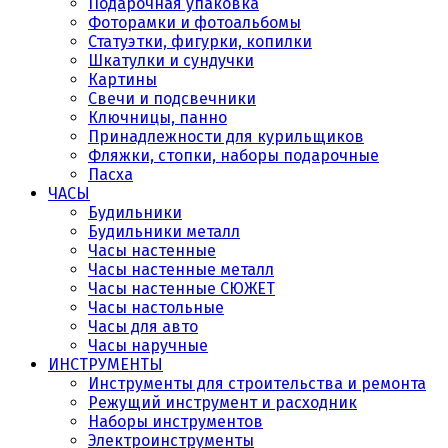
Подарочная упаковка
Фоторамки и фотоальбомы
Статуэтки, фигурки, копилки
Шкатулки и сундучки
Картины
Свечи и подсвечники
Ключницы, панно
Принадлежности для курильщиков
Фляжки, стопки, наборы подарочные
Пасха
ЧАСЫ
Будильники
Будильники металл
Часы настенные
Часы настенные металл
Часы настенные СЮЖЕТ
Часы настольные
Часы для авто
Часы наручные
ИНСТРУМЕНТЫ
Инструменты для строительства и ремонта
Режущий инструмент и расходник
Наборы инструментов
Электроинструменты